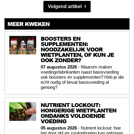
Volgend artikel
MEER KWEKEN
BOOSTERS EN
SUPPLEMENTEN:
NOODZAKELIJK VOOR
WIETPLANTEN, OF KUN JE
OOK ZONDER?
07 augustus 2026
- Waarom maken
voedingsfabrikanten naast basisvoeding
ook boosters en supplementen? Heb je die
echt nodig of bevat basisvoeding al
genoeg?
NUTRIENT LOCKOUT:
HONGERIGE WIETPLANTEN
ONDANKS VOLDOENDE
VOEDING
05 augustus 2026
- Nutrient lockout: hoe
het door pH en zoutophoping kan ontstaan,