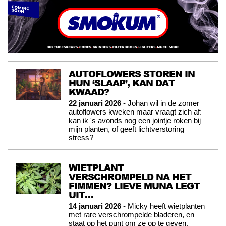
AUTOFLOWERS STOREN IN
HUN ‘SLAAP’, KAN DAT
KWAAD?
22 januari 2026
- Johan wil in de zomer
autoflowers kweken maar vraagt zich af:
kan ik 's avonds nog een jointje roken bij
mijn planten, of geeft lichtverstoring
stress?
WIETPLANT
VERSCHROMPELD NA HET
FIMMEN? LIEVE MUNA LEGT
UIT…
14 januari 2026
- Micky heeft wietplanten
met rare verschrompelde bladeren, en
staat op het punt om ze op te geven.