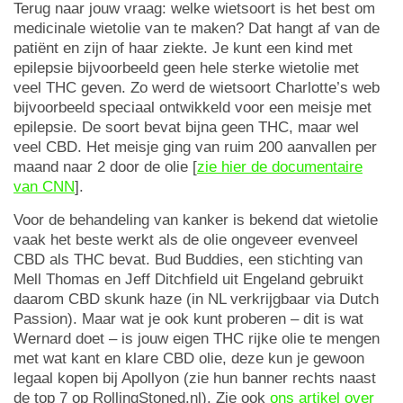
Terug naar jouw vraag: welke wietsoort is het best om
medicinale wietolie van te maken? Dat hangt af van de
patiënt en zijn of haar ziekte. Je kunt een kind met
epilepsie bijvoorbeeld geen hele sterke wietolie met
veel THC geven. Zo werd de wietsoort Charlotte’s web
bijvoorbeeld speciaal ontwikkeld voor een meisje met
epilepsie. De soort bevat bijna geen THC, maar wel
veel CBD. Het meisje ging van ruim 200 aanvallen per
maand naar 2 door de olie [
zie hier de documentaire
van CNN
].
Voor de behandeling van kanker is bekend dat wietolie
vaak het beste werkt als de olie ongeveer evenveel
CBD als THC bevat. Bud Buddies, een stichting van
Mell Thomas en Jeff Ditchfield uit Engeland gebruikt
daarom CBD skunk haze (in NL verkrijgbaar via Dutch
Passion). Maar wat je ook kunt proberen – dit is wat
Wernard doet – is jouw eigen THC rijke olie te mengen
met wat kant en klare CBD olie, deze kun je gewoon
legaal kopen bij Apollyon (zie hun banner rechts naast
de top 7 op RollingStoned.nl). Zie ook
ons artikel over