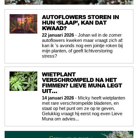
AUTOFLOWERS STOREN IN
HUN ‘SLAAP’, KAN DAT
KWAAD?
22 januari 2026
- Johan wil in de zomer
autoflowers kweken maar vraagt zich af:
kan ik 's avonds nog een jointje roken bij
mijn planten, of geeft lichtverstoring
stress?
WIETPLANT
VERSCHROMPELD NA HET
FIMMEN? LIEVE MUNA LEGT
UIT…
14 januari 2026
- Micky heeft wietplanten
met rare verschrompelde bladeren, en
staat op het punt om ze op te geven.
Gelukkig vraagt hij eerst nog even Lieve
Muna om advies...