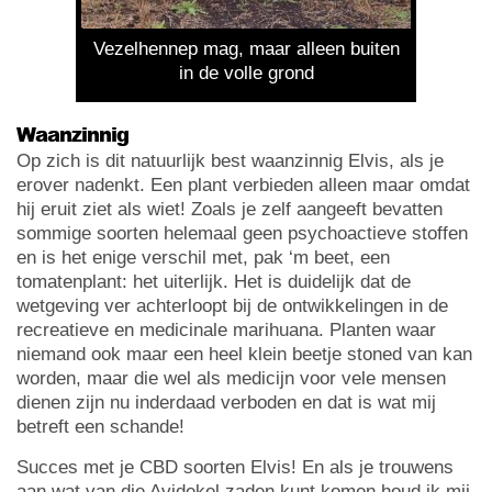
Vezelhennep mag, maar alleen buiten
in de volle grond
Waanzinnig
Op zich is dit natuurlijk best waanzinnig Elvis, als je
erover nadenkt. Een plant verbieden alleen maar omdat
hij eruit ziet als wiet! Zoals je zelf aangeeft bevatten
sommige soorten helemaal geen psychoactieve stoffen
en is het enige verschil met, pak ‘m beet, een
tomatenplant: het uiterlijk. Het is duidelijk dat de
wetgeving ver achterloopt bij de ontwikkelingen in de
recreatieve en medicinale marihuana. Planten waar
niemand ook maar een heel klein beetje stoned van kan
worden, maar die wel als medicijn voor vele mensen
dienen zijn nu inderdaad verboden en dat is wat mij
betreft een schande!
Succes met je CBD soorten Elvis! En als je trouwens
aan wat van die Avidekel zaden kunt komen houd ik mij