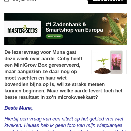
De lezersvraag voor Muna gaat
deze week over aarde. Coby heeft
een MiniGrow Box gereserveerd,
maar aangezien ze daar nog op
moet wachten en haar wiet
bovendien bijna op is, wil ze straks meteen
kunnen beginnen. Maar welke aarde levert toch het
beste resultaat in zo’n microkweekkast?
Beste Muna,
Hierbij een vraag van een nitwit op het gebied van wiet
kweken. Helaas heb ik geen foto van mijn wietplantjes