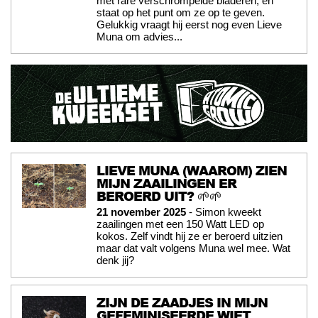
met rare verschrompelde bladeren, en
staat op het punt om ze op te geven.
Gelukkig vraagt hij eerst nog even Lieve
Muna om advies...
LIEVE MUNA (WAAROM) ZIEN
MIJN ZAAILINGEN ER
BEROERD UIT? 🌱🌱
21 november 2025
- Simon kweekt
zaailingen met een 150 Watt LED op
kokos. Zelf vindt hij ze er beroerd uitzien
maar dat valt volgens Muna wel mee. Wat
denk jij?
ZIJN DE ZAADJES IN MIJN
GEFEMINISEERDE WIET