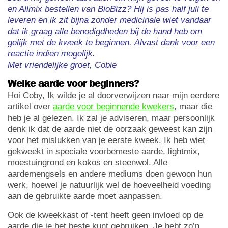
en Allmix bestellen van BioBizz?
Hij is pas half juli te
leveren en ik zit bijna zonder medicinale wiet vandaar
dat ik graag alle benodigdheden bij de hand heb om
gelijk met de kweek te beginnen.
Alvast dank voor een
reactie indien mogelijk.
Met vriendelijke groet,
Cobie
Welke aarde voor beginners?
Hoi Coby, Ik wilde je al doorverwijzen naar mijn eerdere
artikel over
aarde voor beginnende kwekers
, maar die
heb je al gelezen. Ik zal je adviseren, maar persoonlijk
denk ik dat de aarde niet de oorzaak geweest kan zijn
voor het mislukken van je eerste kweek. Ik heb wiet
gekweekt in speciale voorbemeste aarde, lightmix,
moestuingrond en kokos en steenwol. Alle
aardemengsels en andere mediums doen gewoon hun
werk, hoewel je natuurlijk wel de hoeveelheid voeding
aan de gebruikte aarde moet aanpassen.
Ook de kweekkast of -tent heeft geen invloed op de
aarde die je het beste kunt gebruiken. Je hebt zo’n