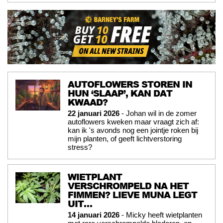
AUTOFLOWERS STOREN IN
HUN ‘SLAAP’, KAN DAT
KWAAD?
22 januari 2026
- Johan wil in de zomer
autoflowers kweken maar vraagt zich af:
kan ik 's avonds nog een jointje roken bij
mijn planten, of geeft lichtverstoring
stress?
WIETPLANT
VERSCHROMPELD NA HET
FIMMEN? LIEVE MUNA LEGT
UIT…
14 januari 2026
- Micky heeft wietplanten