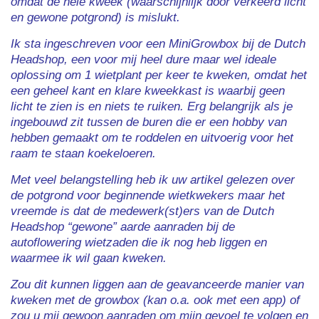
omdat de hele kweek (waarschijnlijk door verkeerd licht
en gewone potgrond) is mislukt.
Ik sta ingeschreven voor een MiniGrowbox bij de Dutch
Headshop, een voor mij heel dure maar wel ideale
oplossing om 1 wietplant per keer te kweken, omdat het
een geheel kant en klare kweekkast is waarbij geen
licht te zien is en niets te ruiken. Erg belangrijk als je
ingebouwd zit tussen de buren die er een hobby van
hebben gemaakt om te roddelen en uitvoerig voor het
raam te staan koekeloeren.
Met veel belangstelling heb ik uw artikel gelezen over
de potgrond voor beginnende wietkwekers maar het
vreemde is dat de medewerk(st)ers van de Dutch
Headshop “gewone” aarde aanraden bij de
autoflowering wietzaden die ik nog heb liggen en
waarmee ik wil gaan kweken.
Zou dit kunnen liggen aan de geavanceerde manier van
kweken met de growbox (kan o.a. ook met een app) of
zou u mij gewoon aanraden om mijn gevoel te volgen en