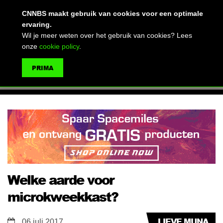
(advertentie)
CNNBS maakt gebruik van cookies voor een optimale
ervaring.
Wil je meer weten over het gebruik van cookies? Lees
onze
cookie policy
.
MENU
PRIMA
ZOEKEN
Welke aarde voor
microkweekkast?
LIEVE MUNA
06 juli 2017