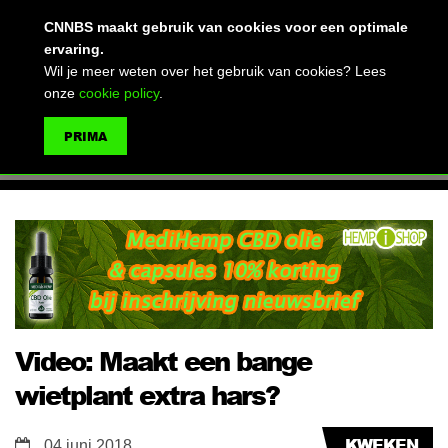
(advertentie)
CNNBS maakt gebruik van cookies voor een optimale
ervaring.
Wil je meer weten over het gebruik van cookies? Lees
onze
cookie policy
.
MENU
PRIMA
ZOEKEN
Video: Maakt een bange
wietplant extra hars?
KWEKEN
04 juni 2018