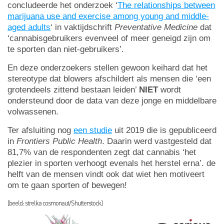
concludeerde het onderzoek ‘
The relationships between
marijuana use and exercise among young and middle-
aged adults
‘ in vaktijdschrift
Preventative Medicine
dat
‘cannabisgebruikers evenveel of meer geneigd zijn om
te sporten dan niet-gebruikers’.
En deze onderzoekers stellen gewoon keihard dat het
stereotype dat blowers afschildert als mensen die ‘een
grotendeels zittend bestaan leiden’
NIET
wordt
ondersteund door de data van deze jonge en middelbare
volwassenen.
Ter afsluiting nog
een studie
uit 2019 die is gepubliceerd
in
Frontiers Public Health
. Daarin werd vastgesteld dat
81,7% van de respondenten zegt dat cannabis ‘het
plezier in sporten verhoogt evenals het herstel erna’. de
helft van de mensen vindt ook dat wiet hen motiveert
om te gaan sporten of bewegen!
[beeld: strelka cosmonaut/Shutterstock]