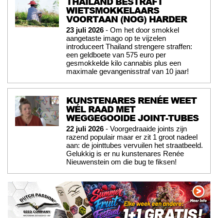
THAILAND BESTRAFT
WIETSMOKKELAARS
VOORTAAN (NOG) HARDER
23 juli 2026
- Om het door smokkel
aangetaste imago op te vijzelen
introduceert Thailand strengere straffen:
een geldboete van 575 euro per
gesmokkelde kilo cannabis plus een
maximale gevangenisstraf van 10 jaar!
KUNSTENARES RENÉE WEET
WÉL RAAD MET
WEGGEGOOIDE JOINT-TUBES
22 juli 2026
- Voorgedraaide joints zijn
razend populair maar er zit 1 groot nadeel
aan: de jointtubes vervuilen het straatbeeld.
Gelukkig is er nu kunstenares Renée
Nieuwenstein om die bug te fiksen!