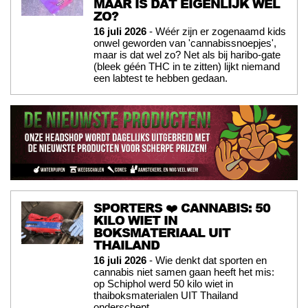
MAAR IS DAT EIGENLIJK WEL
ZO?
16 juli 2026
- Wéér zijn er zogenaamd kids
onwel geworden van 'cannabissnoepjes',
maar is dat wel zo? Net als bij haribo-gate
(bleek géén THC in te zitten) lijkt niemand
een labtest te hebben gedaan.
SPORTERS ❤️ CANNABIS: 50
KILO WIET IN
BOKSMATERIAAL UIT
THAILAND
16 juli 2026
- Wie denkt dat sporten en
cannabis niet samen gaan heeft het mis:
op Schiphol werd 50 kilo wiet in
thaiboksmaterialen UIT Thailand
onderschept.