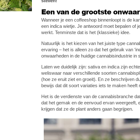
stellen!
Een van de grootste onwaar
Wanneer je een coffeeshop binnenloopt is de kans
een indica wietje. Je antwoord moet bepalen of j
werkt. Tenminste dat is het (klassieke) idee.
Natuurlijk is het kiezen van het juiste type cann
ervaring – het is alleen zo dat het gebruik van ‘i
onwaarheden in de huidige cannabisindustrie in 
Laten we duidelijk zijn: sativa en indica zijn ech
weliswaar naar verschillende soorten cannabispl
(hoe ze eruit ziet en groeit). En ze beschrijven d
bewijs dat dit soort variaties iets te maken heef
Het is de verdienste van de cannabisbranche dat 
dat het gemak en de eenvoud ervan weergeeft, e
krijgen dat ze de plant anders gaan begrijpen.