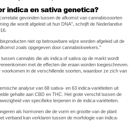
 indica en sativa genetica?
correlatie gevonden tussen de afkomst van cannabissoorten
ng die wordt afgeleid uit hun DNA”, schrijft de Nederlandse
016.
abisproducten niet op betrouwbare wijze worden afgeleid uit de
 afkomst zoals opgegeven door cannabiskwekers.”
tussen cannabis die als indica of sativa op de markt wordt
vereenkomen met de effecten die eraan worden toegeschreven.
r voorkomen in de verschillende soorten, waardoor ze zich van
ische analyse van 68 sativa- en 63 indica-variëteiten uit
elde gehalte aan CBD en THC. Het grote verschil tussen de
ezigheid van specifieke terpenen in de indica-variëteiten.
ungeren als hormonen die de vorm en grootte van de plant
het verband kan verklaren tussen de morfologie van indica-