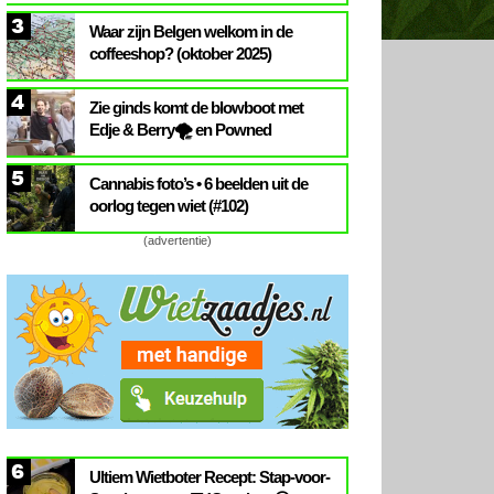
3
Waar zijn Belgen welkom in de
coffeeshop? (oktober 2025)
4
Zie ginds komt de blowboot met
Edje & Berry🌪️ en Powned
5
Cannabis foto’s • 6 beelden uit de
oorlog tegen wiet (#102)
(advertentie)
6
Ultiem Wietboter Recept: Stap-voor-