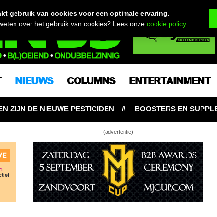
t gebruik van cookies voor een optimale ervaring.
 weten over het gebruik van cookies? Lees onze
cookie policy
.
T
NIEUWS
COLUMNS
ENTERTAINMENT
ICIDEN
BOOSTERS EN SUPPLEMENTEN: NOODZAKELIJK
(advertentie)
appelijk bewijs dat wiet roken veiliger is dan
anten/bloemen – naast wiet – met cannabinoïden