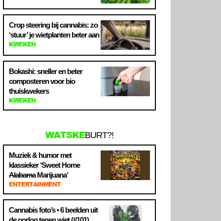
Crop steering bij cannabis: zo
‘stuur’ je wietplanten beter aan
KWEKEN
Bokashi: sneller en beter
composteren voor bio
thuiskwekers
KWEKEN
WATSKE
BURT?!
Muziek & humor met
klassieker ‘Sweet Home
Alabama
Marijuana’
ENTERTAINMENT
Cannabis foto’s • 6 beelden uit
de oorlog tegen wiet (#101)