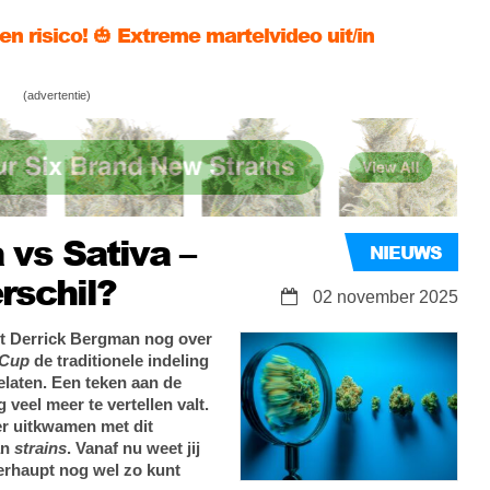
gen risico! 🎃 Extreme martelvideo uit/in

appelijk bewijs dat wiet roken veiliger is dan
(advertentie)
anten/bloemen – naast wiet – met cannabinoïden
 vs Sativa –
NIEUWS
erschil?
02 november 2025
t Derrick Bergman nog over
 Cup
de traditionele indeling
gelaten. Een teken aan de
veel meer te vertellen valt.
er uitkwamen met dit
an
strains
. Vanaf nu weet jij
überhaupt nog wel zo kunt