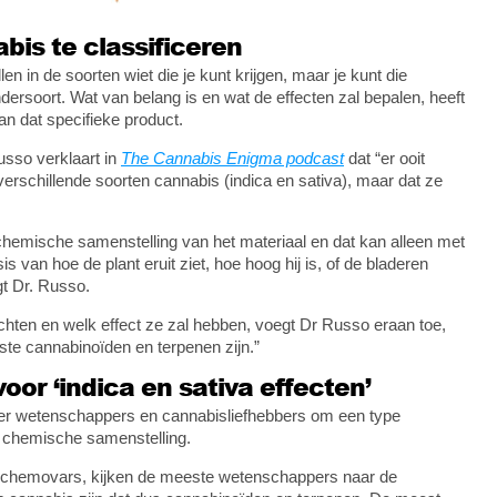
is te classificeren
en in de soorten wiet die je kunt krijgen, maar je kunt die
ndersoort. Wat van belang is en wat de effecten zal bepalen, heeft
n dat specifieke product.
sso verklaart in
The Cannabis Enigma podcast
dat “er ooit
erschillende soorten cannabis (indica en sativa), maar dat ze
emische samenstelling van het materiaal en dat kan alleen met
s van hoe de plant eruit ziet, hoe hoog hij is, of de bladeren
lgt Dr. Russo.
ten en welk effect ze zal hebben, voegt Dr Russo eraan toe,
te cannabinoïden en terpenen zijn.”
or ‘indica en sativa effecten’
der wetenschappers en cannabisliefhebbers om een type
e chemische samenstelling.
 chemovars, kijken de meeste wetenschappers naar de