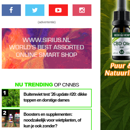
(advertentie)
NU TRENDING
OP CNNBS
1
Buitenwiet test ’26 update #20: dikke
toppen en dorstige dames
2
Boosters en supplementen:
noodzakelijk voor wietplanten, of
kun je ook zonder?