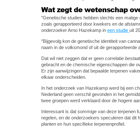
Wat zegt de wetenschap over
“Genetische studies hebben slechts een matige 
zoals gerapporteerd door kwekers en de afstammi
onderzoeker Arno Hazekamp in
een studie
uit 2
“Bijgevolg kon de genetische identiteit van cann
naam in de volksmond of uit de gerapporteerde
Dat wil niet zeggen dat er geen correlatie
bestaat
gebracht en de chemische eigenschappen die o
Er zijn aanwijzingen dat bepaalde terpenen vake
elkaar onderscheiden.
In het onderzoek van Hazekamp werd bij een chem
Nederland geen verschil gevonden in het gemidd
twee groepen werd verklaard door de hogere aanw
Interessant is dat sommige van deze terpenen f
regelen, en de onderzoekers speculeren dat dit 
planten en hun specifieke terpenenprofiel.