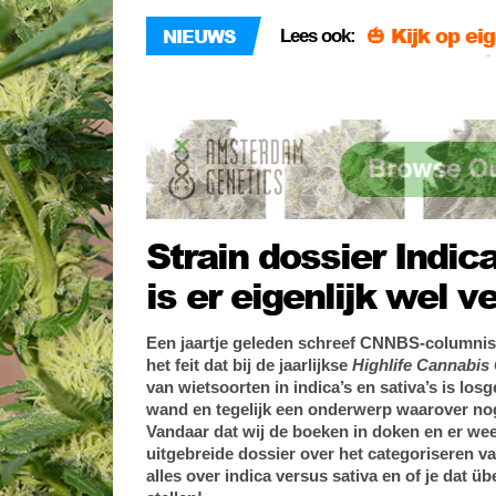
🎃 Kijk op ei
NIEUWS
Lees ook:
Maastricht 
13 x wetensch
tabak!
Zes toffe pl
Strain dossier Indica
is er eigenlijk wel v
Een jaartje geleden schreef CNNBS-columnis
het feit dat bij de jaarlijkse
Highlife Cannabis
van wietsoorten in indica’s en sativa’s is los
wand en tegelijk een onderwerp waarover nog 
Vandaar dat wij de boeken in doken en er we
uitgebreide dossier over het categoriseren v
alles over indica versus sativa en of je dat 