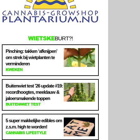
WIETSKE
BURT?!
Pinching: takken ‘afknijpen’
om strek bij wietplanten te
verminderen
KWEKEN
Buitenwiet test ’26 update #19:
recordhoogtes, meeldauw &
jaloersmakende toppen
BUITENWIET TEST
5 super makkelijke edibles om
z.s.m. high te worden!
CANNABIS LIFESTYLE