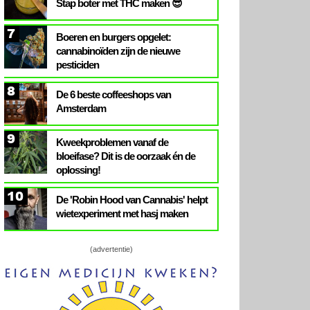
Stap boter met THC maken 😎
7
Boeren en burgers opgelet:
cannabinoïden zijn de nieuwe
pesticiden
8
De 6 beste coffeeshops van
Amsterdam
9
Kweekproblemen vanaf de
bloeifase? Dit is de oorzaak én de
oplossing!
10
De 'Robin Hood van Cannabis' helpt
wietexperiment met hasj maken
(advertentie)