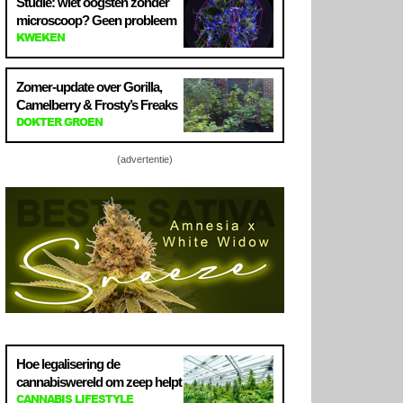
Studie: wiet oogsten zonder
microscoop? Geen probleem
KWEKEN
Zomer-update over Gorilla,
Camelberry & Frosty’s Freaks
DOKTER GROEN
(advertentie)
Hoe legalisering de
cannabiswereld om zeep helpt
CANNABIS LIFESTYLE