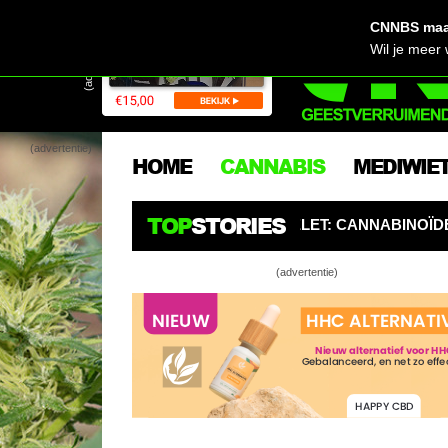
CNNBS maak
(advertentie)
Wil je meer
(advertentie)
HOME
CANNABIS
MEDIWIE
TOP
STORIES
URGERS OPGELET: CANNABINOÏDEN ZIJN DE NIEUWE PEST
(advertentie)
13 x wetensch
tabak!
Zes toffe pl