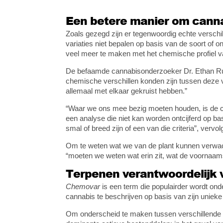
Een betere manier om cannab
Zoals gezegd zijn er tegenwoordig echte verschill
variaties niet bepalen op basis van de soort of o
veel meer te maken met het chemische profiel va
De befaamde cannabisonderzoeker Dr. Ethan Ru
chemische verschillen konden zijn tussen deze v
allemaal met elkaar gekruist hebben.”
“Waar we ons mee bezig moeten houden, is de ch
een analyse die niet kan worden ontcijferd op basi
smal of breed zijn of een van die criteria”, vervo
Om te weten wat we van de plant kunnen verwach
“moeten we weten wat erin zit, wat de voornaams
Terpenen verantwoordelijk vo
Chemovar
is een term die populairder wordt on
cannabis te beschrijven op basis van zijn uniek
Om onderscheid te maken tussen verschillende