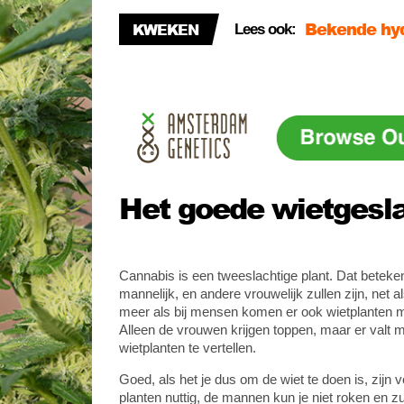
KWEKEN
Lees ook:
Veilig kwek
Wiet kweken
Het goede wietgesl
Cannabis is een tweeslachtige plant. Dat betek
mannelijk, en andere vrouwelijk zullen zijn, net a
meer als bij mensen komen er ook wietplanten m
Alleen de vrouwen krijgen toppen, maar er valt 
wietplanten te vertellen.
Goed, als het je dus om de wiet te doen is, zijn v
planten nuttig, de mannen kun je niet roken en 