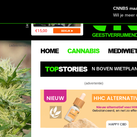
CNNBS maak
(advertentie)
Wil je meer
(advertentie)
HOME
CANNABIS
MEDIWIE
TOP
STORIES
ALS EEN SPIN BOVEN WIETPLANTEN
NUTRIENT LOCK
(advertentie)
Veilig kwek
Wiet kweken
Bekende hyd