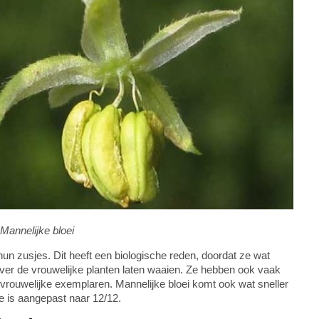
Mannelijke bloei
un zusjes. Dit heeft een biologische reden, doordat ze wat
over de vrouwelijke planten laten waaien. Ze hebben ook vaak
e vrouwelijke exemplaren. Mannelijke bloei komt ook wat sneller
me is aangepast naar 12/12.