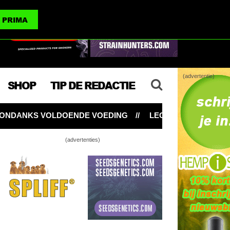
(advertenties)
PRIMA
(advertentie)
SHOP
TIP DE REDACTIE
EDING
LEGALE WIET? MAAK HET THC-GEHALTE NIET Z
(advertenties)