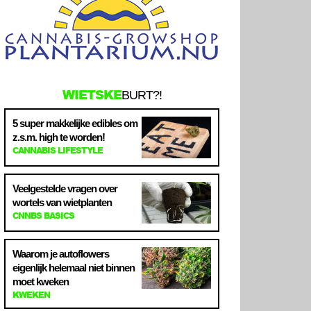
WIETSKE
BURT?!
5 super makkelijke edibles om
z.s.m. high te worden!
CANNABIS LIFESTYLE
Veelgestelde vragen over
wortels van wietplanten
CNNBS BASICS
Waarom je autoflowers
eigenlijk helemaal niet binnen
moet kweken
KWEKEN