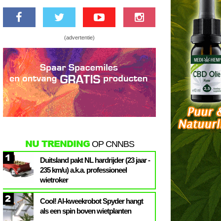
(advertentie)
NU TRENDING
OP CNNBS
1
Duitsland pakt NL hardrijder (23 jaar -
235 km/u) a.k.a. professioneel
wietroker
2
Cool! AI-kweekrobot Spyder hangt
als een spin boven wietplanten