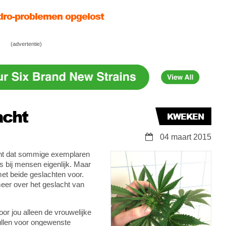
en: onderhoud je kweekruimte
? Dat zeg ik, Gamma!
(advertentie)
acht
KWEKEN
04 maart 2015
ent dat sommige exemplaren
ls bij mensen eigenlijk. Maar
et beide geslachten voor.
meer over het geslacht van
oor jou alleen de vrouwelijke
zullen voor ongewenste