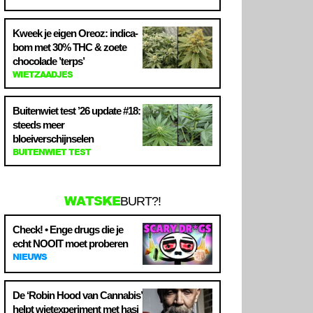
Kweek je eigen Oreoz: indica-
bom met 30% THC & zoete
chocolade ’terps’
WIETZAADJES
Buitenwiet test ’26 update #18:
steeds meer
bloeiverschijnselen
BUITENWIET TEST
WATSKE
BURT?!
Check! • Enge drugs die je
echt NOOIT moet proberen
NIEUWS
De ‘Robin Hood van Cannabis’
helpt wietexperiment met hasj