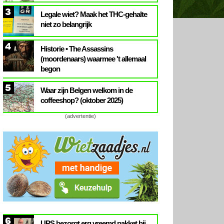
3
Legale wiet? Maak het THC-gehalte
niet zo belangrijk
4
Historie • The Assassins
(moordenaars) waarmee 't allemaal
begon
5
Waar zijn Belgen welkom in de
coffeeshop? (oktober 2025)
(advertentie)
6
UPS bezorgt erg vreemd pakket bij