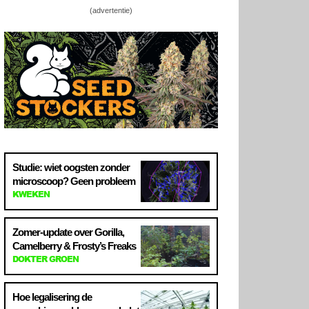
(advertentie)
Studie: wiet oogsten zonder
microscoop? Geen probleem
KWEKEN
Zomer-update over Gorilla,
Camelberry & Frosty’s Freaks
DOKTER GROEN
Hoe legalisering de