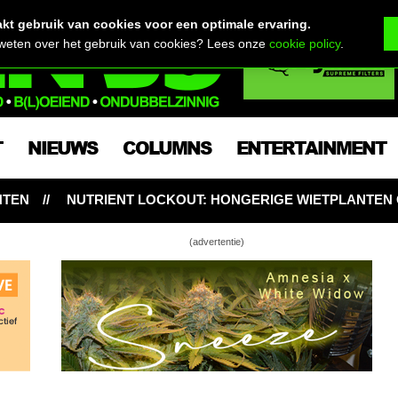
t gebruik van cookies voor een optimale ervaring.
 weten over het gebruik van cookies? Lees onze
cookie policy
.
T
NIEUWS
COLUMNS
ENTERTAINMENT
OUT: HONGERIGE WIETPLANTEN ONDANKS VOLDOENDE VO
(advertentie)
en: onderhoud je kweekruimte
? Dat zeg ik, Gamma!
ro-problemen opgelost