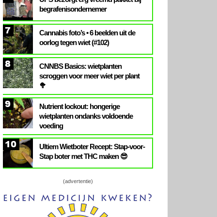
begrafenisondernemer
7
Cannabis foto’s • 6 beelden uit de
oorlog tegen wiet (#102)
8
CNNBS Basics: wietplanten
scroggen voor meer wiet per plant
🥦
9
Nutrient lockout: hongerige
wietplanten ondanks voldoende
voeding
10
Ultiem Wietboter Recept: Stap-voor-
Stap boter met THC maken 😎
(advertentie)