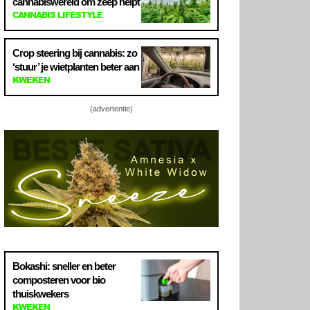
cannabiswereld om zeep helpt
CANNABIS LIFESTYLE
Crop steering bij cannabis: zo
‘stuur’ je wietplanten beter aan
KWEKEN
(advertentie)
Bokashi: sneller en beter
composteren voor bio
thuiskwekers
KWEKEN