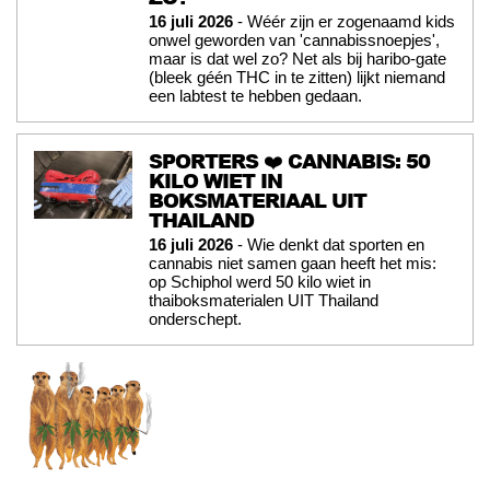
16 juli 2026
- Wéér zijn er zogenaamd kids
onwel geworden van 'cannabissnoepjes',
maar is dat wel zo? Net als bij haribo-gate
(bleek géén THC in te zitten) lijkt niemand
een labtest te hebben gedaan.
SPORTERS ❤️ CANNABIS: 50
KILO WIET IN
BOKSMATERIAAL UIT
THAILAND
16 juli 2026
- Wie denkt dat sporten en
cannabis niet samen gaan heeft het mis:
op Schiphol werd 50 kilo wiet in
thaiboksmaterialen UIT Thailand
onderschept.