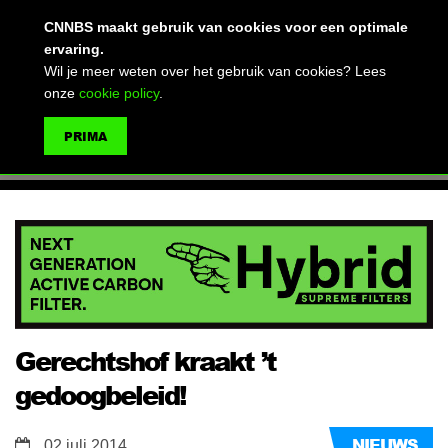
(advertentie)
CNNBS maakt gebruik van cookies voor een optimale
ervaring.
Wil je meer weten over het gebruik van cookies? Lees
onze
cookie policy
.
MENU
PRIMA
ZOEKEN
Gerechtshof kraakt ’t
gedoogbeleid!
NIEUWS
02 juli 2014