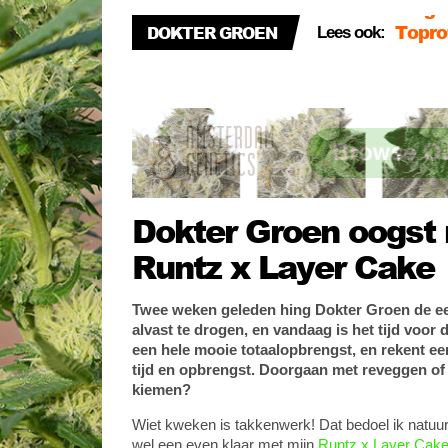
Dokte
DOKTER GROEN
Lees ook:
Oogst
droge
Dokter Groen oogst
Runtz x Layer Cake
Twee weken geleden hing Dokter Groen de eer
alvast te drogen, en vandaag is het tijd voor 
een hele mooie totaalopbrengst, en rekent een
tijd en opbrengst. Doorgaan met reveggen of
kiemen?
Wiet kweken is takkenwerk! Dat bedoel ik natuurlijk
wel een even klaar met mijn
Runtz x Layer Cak