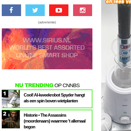
(advertentie)
NU TRENDING
OP CNNBS
1
Cool! AI-kweekrobot Spyder hangt
als een spin boven wietplanten
2
Historie • The Assassins
(moordenaars) waarmee 't allemaal
begon