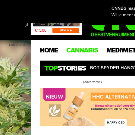
CNNBS maak
(advertentie)
Wil je meer
(advertentie)
HOME
CANNABIS
MEDIWIE
TOP
STORIES
KROBOT SPYDER HANGT ALS EEN SPIN BOVEN WIETPLANT
(advertentie)
Dokte
Oogst
droge
Topro