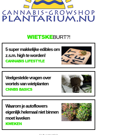
WIETSKE
BURT?!
5 super makkelijke edibles om
z.s.m. high te worden!
CANNABIS LIFESTYLE
Veelgestelde vragen over
wortels van wietplanten
CNNBS BASICS
Waarom je autoflowers
eigenlijk helemaal niet binnen
moet kweken
KWEKEN