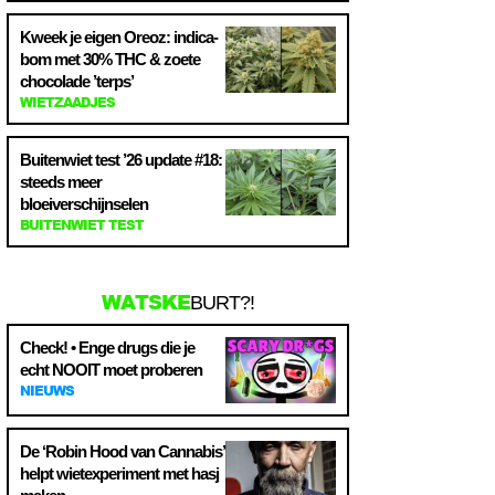
Kweek je eigen Oreoz: indica-
bom met 30% THC & zoete
chocolade ’terps’
WIETZAADJES
Buitenwiet test ’26 update #18:
steeds meer
bloeiverschijnselen
BUITENWIET TEST
WATSKE
BURT?!
Check! • Enge drugs die je
echt NOOIT moet proberen
NIEUWS
De ‘Robin Hood van Cannabis’
helpt wietexperiment met hasj