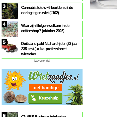
3
Cannabis foto’s • 6 beelden uit de
oorlog tegen wiet (#102)
4
Waar zijn Belgen welkom in de
coffeeshop? (oktober 2025)
5
Duitsland pakt NL hardrijder (23 jaar -
235 km/u) a.k.a. professioneel
wietroker
(advertentie)
6
CNNBS Basics: wietplanten