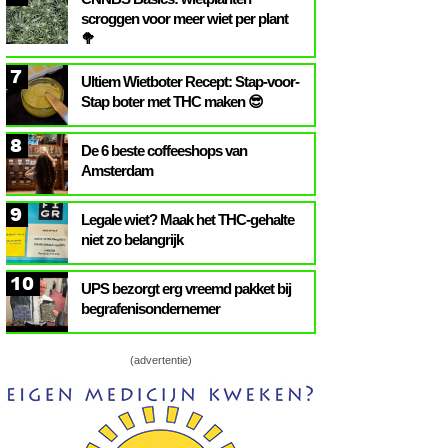
scroggen voor meer wiet per plant
🥦
7
Ultiem Wietboter Recept: Stap-voor-
Stap boter met THC maken 😎
8
De 6 beste coffeeshops van
Amsterdam
9
Legale wiet? Maak het THC-gehalte
niet zo belangrijk
10
UPS bezorgt erg vreemd pakket bij
begrafenisondernemer
(advertentie)