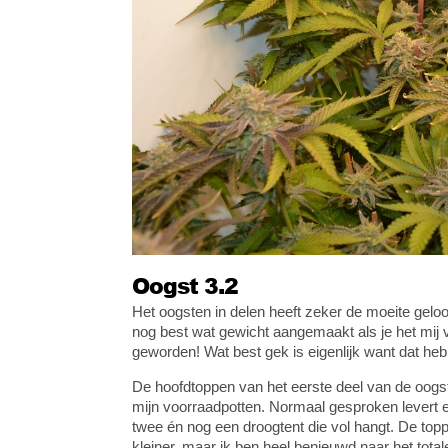
Oogst 3.2
Het oogsten in delen heeft zeker de moeite geloon
nog best wat gewicht aangemaakt als je het mij 
geworden! Wat best gek is eigenlijk want dat heb 
De hoofdtoppen van het eerste deel van de oogst
mijn voorraadpotten. Normaal gesproken levert e
twee én nog een droogtent die vol hangt. De topp
kleiner, maar ik ben heel benieuwd naar het total