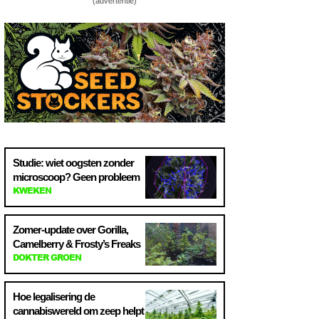
(advertentie)
Studie: wiet oogsten zonder
microscoop? Geen probleem
KWEKEN
Zomer-update over Gorilla,
Camelberry & Frosty’s Freaks
DOKTER GROEN
Hoe legalisering de
cannabiswereld om zeep helpt