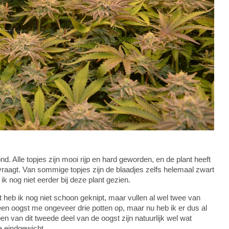
d. Alle topjes zijn mooi rijp en hard geworden, en de plant heeft
vraagt. Van sommige topjes zijn de blaadjes zelfs helemaal zwart
ik nog niet eerder bij deze plant gezien.
 heb ik nog niet schoon geknipt, maar vullen al wel twee van
en oogst me ongeveer drie potten op, maar nu heb ik er dus al
en van dit tweede deel van de oogst zijn natuurlijk wel wat
e eindgewicht.