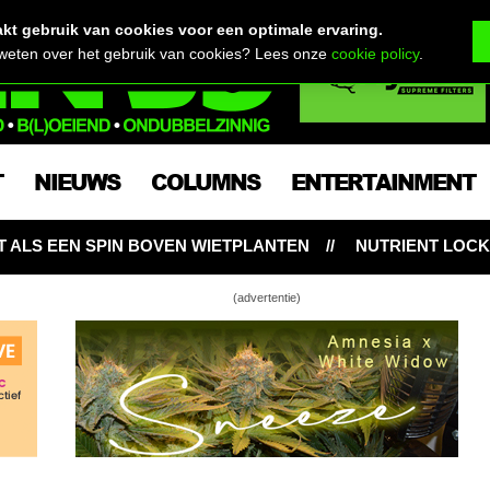
t gebruik van cookies voor een optimale ervaring.
 weten over het gebruik van cookies? Lees onze
cookie policy
.
T
NIEUWS
COLUMNS
ENTERTAINMENT
EN
NUTRIENT LOCKOUT: HONGERIGE WIETPLANTEN O
(advertentie)
r Groen knipt nat & zoomt in op trichomen
 3.2 is onderweg … maar eerst nog even
n
t(!) & oogst #3.1 voor Runtz x Layer Cake