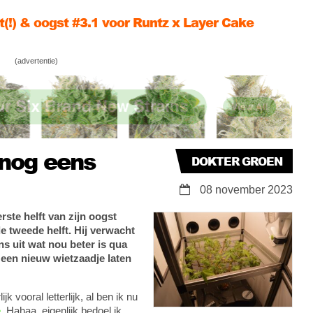
r Groen knipt nat & zoomt in op trichomen
 3.2 is onderweg … maar eerst nog even
(advertentie)
n
 nog eens
DOKTER GROEN
08 november 2023
ste helft van zijn oogst
de tweede helft. Hij verwacht
s uit wat nou beter is qua
 een nieuw wietzaadje laten
 vooral letterlijk, al ben ik nu
e
. Hahaa, eigenlijk bedoel ik