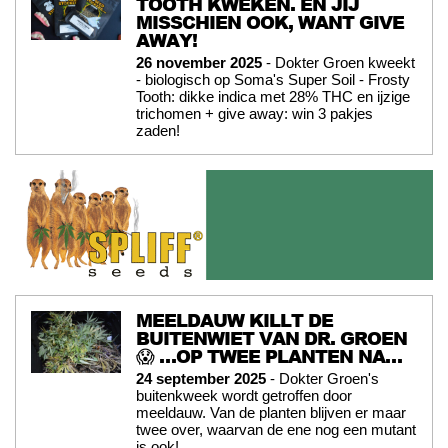
TOOTH KWEKEN. EN JIJ
MISSCHIEN OOK, WANT GIVE
AWAY!
26 november 2025
- Dokter Groen kweekt
- biologisch op Soma's Super Soil - Frosty
Tooth: dikke indica met 28% THC en ijzige
trichomen + give away: win 3 pakjes
zaden!
MEELDAUW KILLT DE
BUITENWIET VAN DR. GROEN
😱 …OP TWEE PLANTEN NA…
24 september 2025
- Dokter Groen's
buitenkweek wordt getroffen door
meeldauw. Van de planten blijven er maar
twee over, waarvan de ene nog een mutant
is ook!