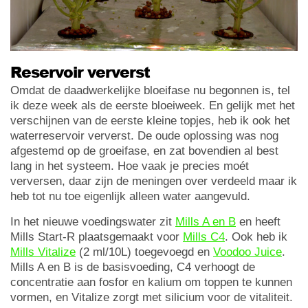
Reservoir ververst
Omdat de daadwerkelijke bloeifase nu begonnen is, tel
ik deze week als de eerste bloeiweek. En gelijk met het
verschijnen van de eerste kleine topjes, heb ik ook het
waterreservoir ververst. De oude oplossing was nog
afgestemd op de groeifase, en zat bovendien al best
lang in het systeem. Hoe vaak je precies moét
verversen, daar zijn de meningen over verdeeld maar ik
heb tot nu toe eigenlijk alleen water aangevuld.
In het nieuwe voedingswater zit
Mills A en B
en heeft
Mills Start-R plaatsgemaakt voor
Mills C4
. Ook heb ik
Mills Vitalize
(2 ml/10L) toegevoegd en
Voodoo Juice
.
Mills A en B is de basisvoeding, C4 verhoogt de
concentratie aan fosfor en kalium om toppen te kunnen
vormen, en Vitalize zorgt met silicium voor de vitaliteit.