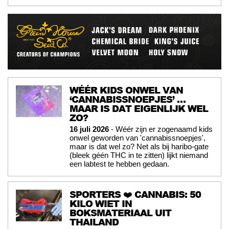
WÉÉR KIDS ONWEL VAN
‘CANNABISSNOEPJES’ …
MAAR IS DAT EIGENLIJK WEL
ZO?
16 juli 2026
- Wéér zijn er zogenaamd kids
onwel geworden van 'cannabissnoepjes',
maar is dat wel zo? Net als bij haribo-gate
(bleek géén THC in te zitten) lijkt niemand
een labtest te hebben gedaan.
SPORTERS ❤️ CANNABIS: 50
KILO WIET IN
BOKSMATERIAAL UIT
THAILAND