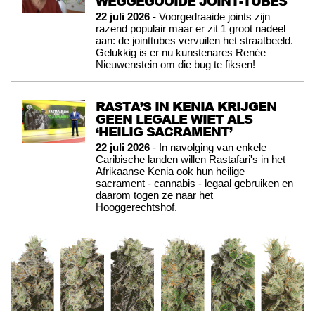
WEGGEGOOIDE JOINT-TUBES
22 juli 2026
- Voorgedraaide joints zijn
razend populair maar er zit 1 groot nadeel
aan: de jointtubes vervuilen het straatbeeld.
Gelukkig is er nu kunstenares Renée
Nieuwenstein om die bug te fiksen!
RASTA’S IN KENIA KRIJGEN
GEEN LEGALE WIET ALS
‘HEILIG SACRAMENT’
22 juli 2026
- In navolging van enkele
Caribische landen willen Rastafari's in het
Afrikaanse Kenia ook hun heilige
sacrament - cannabis - legaal gebruiken en
daarom togen ze naar het
Hooggerechtshof.