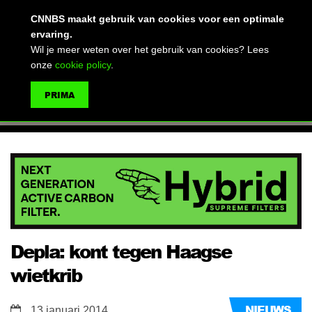
(advertentie)
CNNBS maakt gebruik van cookies voor een optimale
ervaring.
Wil je meer weten over het gebruik van cookies? Lees
onze
cookie policy
.
MENU
PRIMA
ZOEKEN
Depla: kont tegen Haagse
wietkrib
NIEUWS
13 januari 2014