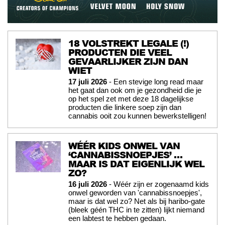
18 VOLSTREKT LEGALE (!)
PRODUCTEN DIE VEEL
GEVAARLIJKER ZIJN DAN
WIET
17 juli 2026
- Een stevige long read maar
het gaat dan ook om je gezondheid die je
op het spel zet met deze 18 dagelijkse
producten die linkere soep zijn dan
cannabis ooit zou kunnen bewerkstelligen!
WÉÉR KIDS ONWEL VAN
‘CANNABISSNOEPJES’ …
MAAR IS DAT EIGENLIJK WEL
ZO?
16 juli 2026
- Wéér zijn er zogenaamd kids
onwel geworden van 'cannabissnoepjes',
maar is dat wel zo? Net als bij haribo-gate
(bleek géén THC in te zitten) lijkt niemand
een labtest te hebben gedaan.