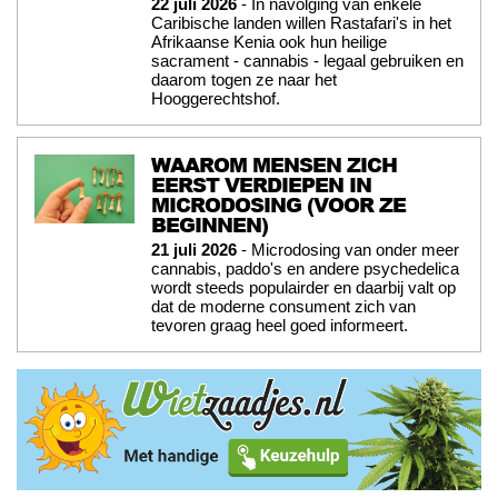
22 juli 2026
- In navolging van enkele
Caribische landen willen Rastafari's in het
Afrikaanse Kenia ook hun heilige
sacrament - cannabis - legaal gebruiken en
daarom togen ze naar het
Hooggerechtshof.
WAAROM MENSEN ZICH
EERST VERDIEPEN IN
MICRODOSING (VOOR ZE
BEGINNEN)
21 juli 2026
- Microdosing van onder meer
cannabis, paddo's en andere psychedelica
wordt steeds populairder en daarbij valt op
dat de moderne consument zich van
tevoren graag heel goed informeert.