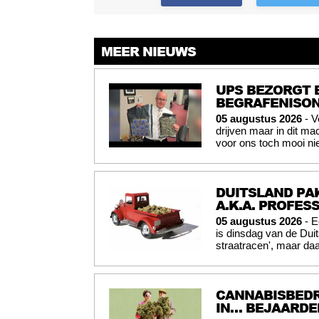
MEER NIEUWS
UPS BEZORGT 
BEGRAFENISO
05 augustus 2026
- V
drijven maar in dit mac
voor ons toch mooi nie
DUITSLAND PAK
A.K.A. PROFES
05 augustus 2026
- E
is dinsdag van de Du
straatracen', maar daa
CANNABISBEDR
IN… BEJAARD