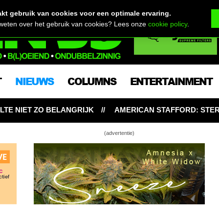
t gebruik van cookies voor een optimale ervaring.
 weten over het gebruik van cookies? Lees onze
cookie policy
.
T
NIEUWS
COLUMNS
ENTERTAINMENT
JK
AMERICAN STAFFORD: STERKE SATIVA-HYBRIDE BIJ
(advertentie)
pen nu al meerderheid van ingelote wietproef-
lland
wietsmokkelaar in UK komt niet weg met
s