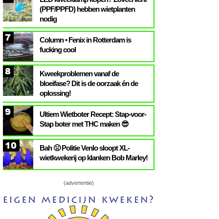
(PPF/PPFD) hebben wietplanten
nodig
7
Column • Fenix in Rotterdam is
fucking cool
8
Kweekproblemen vanaf de
bloeifase? Dit is de oorzaak én de
oplossing!
9
Ultiem Wietboter Recept: Stap-voor-
Stap boter met THC maken 😎
10
Bah 🤢 Politie Venlo sloopt XL-
wietkwekerij op klanken Bob Marley!
(advertentie)