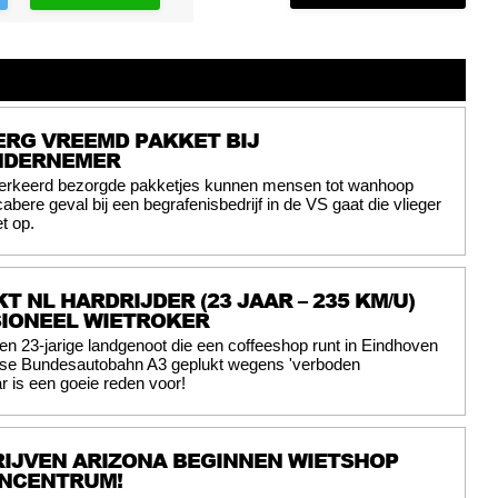
ERG VREEMD PAKKET BIJ
NDERNEMER
erkeerd bezorgde pakketjes kunnen mensen tot wanhoop
abere geval bij een begrafenisbedrijf in de VS gaat die vlieger
t op.
T NL HARDRIJDER (23 JAAR – 235 KM/U)
SIONEEL WIETROKER
en 23-jarige landgenoot die een coffeeshop runt in Eindhoven
itse Bundesautobahn A3 geplukt wegens 'verboden
r is een goeie reden voor!
IJVEN ARIZONA BEGINNEN WIETSHOP
ENCENTRUM!