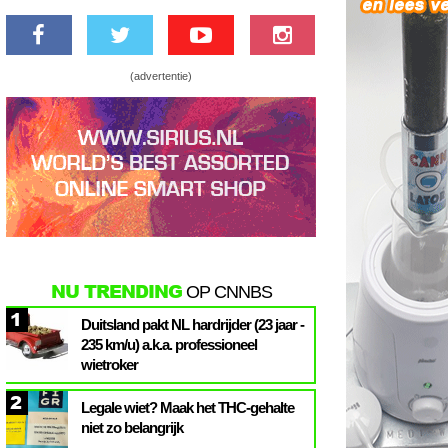
(advertentie)
NU TRENDING
OP CNNBS
1
Duitsland pakt NL hardrijder (23 jaar -
235 km/u) a.k.a. professioneel
wietroker
2
Legale wiet? Maak het THC-gehalte
niet zo belangrijk