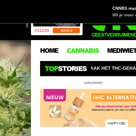
CNNBS maak
(advertentie)
Wil je meer
(advertentie)
HOME
CANNABIS
MEDIWIE
TOP
STORIES
EGALE WIET? MAAK HET THC-GEHALTE NIET ZO BELANGRI
(advertentie)
Canadezen ko
teler Leli Ho
Vietnamese 
corona-smoe