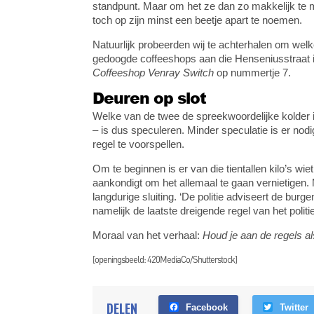
standpunt. Maar om het ze dan zo makkelijk te make
toch op zijn minst een beetje apart te noemen.
Natuurlijk probeerden wij te achterhalen om welke
gedoogde coffeeshops aan die Henseniusstraat i
Coffeeshop Venray Switch
op nummertje 7.
Deuren op slot
Welke van de twee de spreekwoordelijke kolder i
– is dus speculeren. Minder speculatie is er nod
regel te voorspellen.
Om te beginnen is er van die tientallen kilo’s wi
aankondigt om het allemaal te gaan vernietigen. 
langdurige sluiting. ‘De politie adviseert de bur
namelijk de laatste dreigende regel van het politi
Moraal van het verhaal:
Houd je aan de regels al
[openingsbeeld: 420MediaCo/Shutterstock]
DELEN
Facebook
Twitter