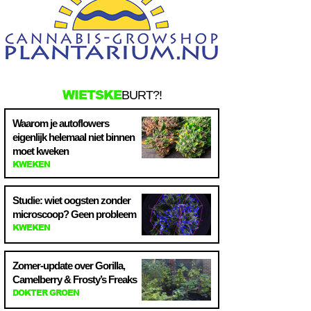
WIETSKE
BURT?!
Waarom je autoflowers
eigenlijk helemaal niet binnen
moet kweken
KWEKEN
Studie: wiet oogsten zonder
microscoop? Geen probleem
KWEKEN
Zomer-update over Gorilla,
Camelberry & Frosty’s Freaks
DOKTER GROEN