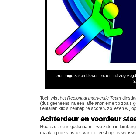
Sommige zaken blowen onze mind zogezegd, en 
S
Toch wist het
Regionaal Interventie Team
dinsdag
(dus geeneens na een laffe anonieme tip zoals 
tientallen kilo’s hennep’ te scoren, zo lezen wi
Achterdeur en voordeur st
Hoe is dit nu in godsnaam – we zitten in Limburg
maakt op de stashes van coffeeshops is weliswaa