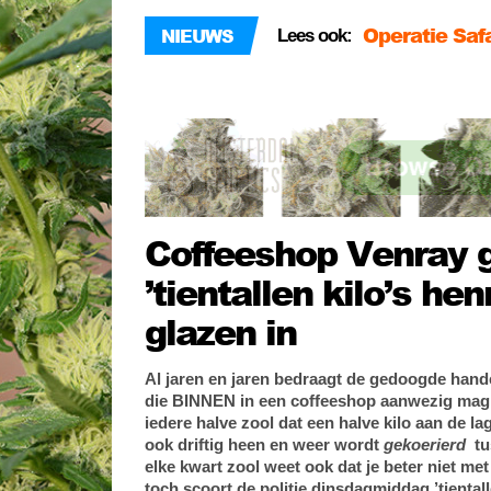
Operatie Saf
NIEUWS
Lees ook:
wietplanten!
Canadezen ko
teler Leli Ho
Vietnamese 
corona-smoe
Coffeeshop Venray 
’tientallen kilo’s he
glazen in
Al jaren en jaren bedraagt de gedoogde hand
die BINNEN in een coffeeshop aanwezig mag 
iedere halve zool dat een halve kilo aan de la
ook driftig heen en weer wordt
gekoerierd
tu
elke kwart zool weet ook dat je beter niet met
toch scoort de politie dinsdagmiddag ’tientall