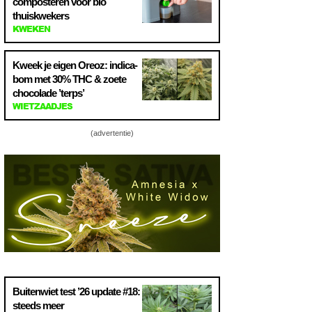
composteren voor bio
thuiskwekers
KWEKEN
Kweek je eigen Oreoz: indica-
bom met 30% THC & zoete
chocolade ’terps’
WIETZAADJES
(advertentie)
Buitenwiet test ’26 update #18:
steeds meer