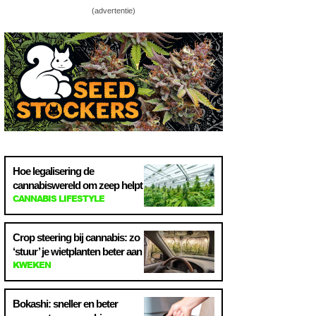
(advertentie)
Hoe legalisering de
cannabiswereld om zeep helpt
CANNABIS LIFESTYLE
Crop steering bij cannabis: zo
‘stuur’ je wietplanten beter aan
KWEKEN
Bokashi: sneller en beter