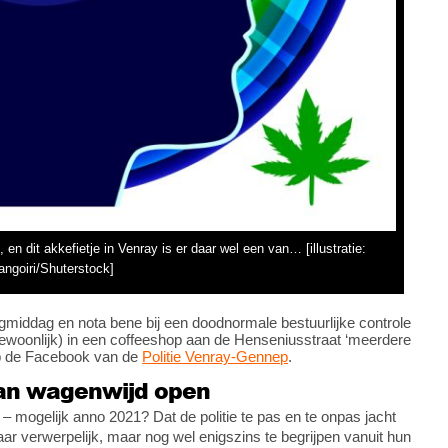
dit akkefietje in Venray is er daar wel een van… [illustratie:
angoiri/Shuterstock]
middag en nota bene bij een doodnormale bestuurlijke controle
gewoonlijk) in een coffeeshop aan de Henseniusstraat ‘meerdere
j op de Facebook van de
Politie Venray-Gennep
.
aan wagenwijd open
 – mogelijk anno 2021? Dat de politie te pas en te onpas jacht
r verwerpelijk, maar nog wel enigszins te begrijpen vanuit hun