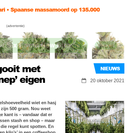
ari • Spaanse massamoord op 135.000
pen nu al meerderheid van ingelote wietproef-
(advertentie)
lland
wietsmokkelaar in UK komt niet weg met
s
gooit met
NIEUWS
nnep’ eigen
20 oktober 2021
elshoeveelheid wiet en hasj
zijn 500 gram. Nou weet
ge kant is – vandaar dat er
ssen stash en shop – maar
 die regel kunt spotten. En
en kilo’s’ in een coffeeshop