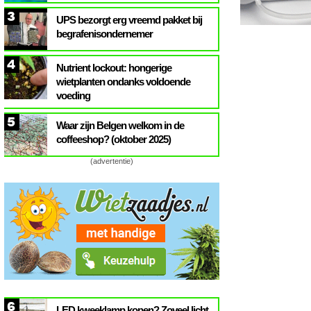
3
UPS bezorgt erg vreemd pakket bij
begrafenisondernemer
4
Nutrient lockout: hongerige
wietplanten ondanks voldoende
voeding
5
Waar zijn Belgen welkom in de
coffeeshop? (oktober 2025)
(advertentie)
6
LED kweeklamp kopen? Zoveel licht