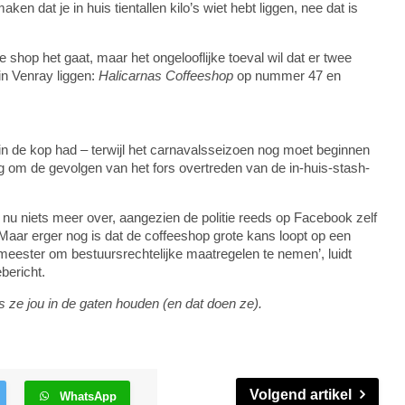
n dat je in huis tientallen kilo’s wiet hebt liggen, nee dat is
 shop het gaat, maar het ongelooflijke toeval wil dat er twee
n Venray liggen:
Halicarnas Coffeeshop
op nummer 47 en
n de kop had – terwijl het carnavalsseizoen nog moet beginnen
ig om de gevolgen van het fors overtreden van de in-huis-stash-
et nu niets meer over, aangezien de politie reeds op Facebook zelf
Maar erger nog is dat de coffeeshop grote kans loopt op een
gemeester om bestuursrechtelijke maatregelen te nemen’, luidt
ebericht.
s ze jou in de gaten houden (en dat doen ze).
Volgend artikel
WhatsApp