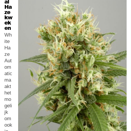
al
Ha
ze
kw
ek
en
Wh
ite
Ha
ze
Aut
om
atic
ma
akt
het
mo
geli
jk
om
ook