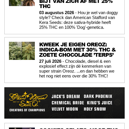
BIJT VAN ZICH AF MET 25%
THC
03 augustus 2026
- Hou je wel van doggy
style? Check dan American Stafford van
Kera Seeds: deze sativa-hybride heeft
25% THC en 100% 'Dog'-genetica.
KWEEK JE EIGEN OREOZ:
INDICA-BOM MET 30% THC &
ZOETE CHOCOLADE ’TERPS’
27 juli 2026
- Chocolade, diesel & een
explosief effect zijn dé kenmerken van
super strain Oreoz. ...en dan hebben we
het nog niet eens over die 30% THC!