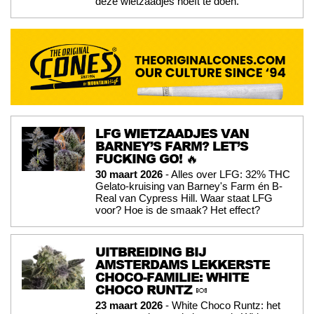
deze wietzaadjes hoeft te doen.
LFG WIETZAADJES VAN
BARNEY’S FARM? LET’S
FUCKING GO! 🔥
30 maart 2026
- Alles over LFG: 32% THC
Gelato-kruising van Barney's Farm én B-
Real van Cypress Hill. Waar staat LFG
voor? Hoe is de smaak? Het effect?
UITBREIDING BIJ
AMSTERDAMS LEKKERSTE
CHOCO-FAMILIE: WHITE
CHOCO RUNTZ 🍬
23 maart 2026
- White Choco Runtz: het