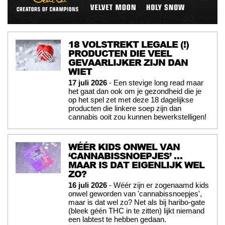
18 VOLSTREKT LEGALE (!)
PRODUCTEN DIE VEEL
GEVAARLIJKER ZIJN DAN
WIET
17 juli 2026
- Een stevige long read maar
het gaat dan ook om je gezondheid die je
op het spel zet met deze 18 dagelijkse
producten die linkere soep zijn dan
cannabis ooit zou kunnen bewerkstelligen!
WÉÉR KIDS ONWEL VAN
‘CANNABISSNOEPJES’ …
MAAR IS DAT EIGENLIJK WEL
ZO?
16 juli 2026
- Wéér zijn er zogenaamd kids
onwel geworden van 'cannabissnoepjes',
maar is dat wel zo? Net als bij haribo-gate
(bleek géén THC in te zitten) lijkt niemand
een labtest te hebben gedaan.