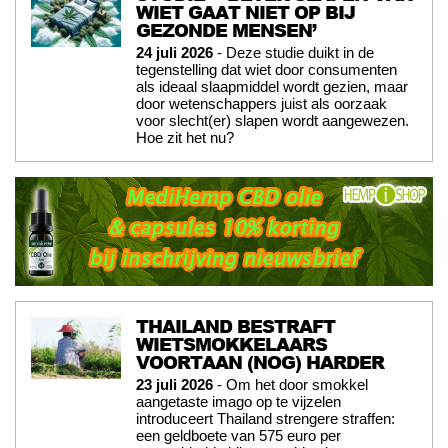
WIET GAAT NIET OP BIJ
GEZONDE MENSEN’
24 juli 2026
- Deze studie duikt in de
tegenstelling dat wiet door consumenten
als ideaal slaapmiddel wordt gezien, maar
door wetenschappers juist als oorzaak
voor slecht(er) slapen wordt aangewezen.
Hoe zit het nu?
THAILAND BESTRAFT
WIETSMOKKELAARS
VOORTAAN (NOG) HARDER
23 juli 2026
- Om het door smokkel
aangetaste imago op te vijzelen
introduceert Thailand strengere straffen:
een geldboete van 575 euro per