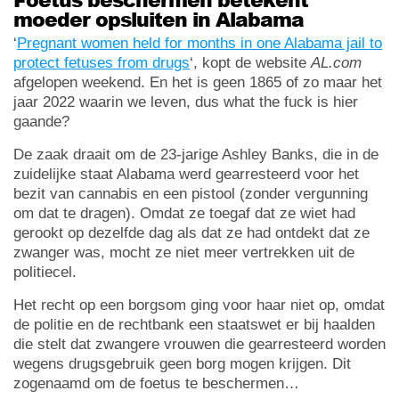
moeder opsluiten in Alabama
‘
Pregnant women held for months in one Alabama jail to
protect fetuses from drugs
‘, kopt de website
AL.com
afgelopen weekend. En het is geen 1865 of zo maar het
jaar 2022 waarin we leven, dus what the fuck is hier
gaande?
De zaak draait om de 23-jarige Ashley Banks, die in de
zuidelijke staat Alabama werd gearresteerd voor het
bezit van cannabis en een pistool (zonder vergunning
om dat te dragen). Omdat ze toegaf dat ze wiet had
gerookt op dezelfde dag als dat ze had ontdekt dat ze
zwanger was, mocht ze niet meer vertrekken uit de
politiecel.
Het recht op een borgsom ging voor haar niet op, omdat
de politie en de rechtbank een staatswet er bij haalden
die stelt dat zwangere vrouwen die gearresteerd worden
wegens drugsgebruik geen borg mogen krijgen. Dit
zogenaamd om de foetus te beschermen…