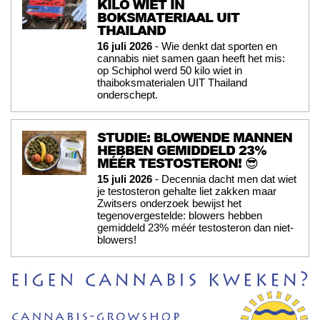
KILO WIET IN
BOKSMATERIAAL UIT
THAILAND
16 juli 2026
- Wie denkt dat sporten en
cannabis niet samen gaan heeft het mis:
op Schiphol werd 50 kilo wiet in
thaiboksmaterialen UIT Thailand
onderschept.
STUDIE: BLOWENDE MANNEN
HEBBEN GEMIDDELD 23%
MÉÉR TESTOSTERON! 😎
15 juli 2026
- Decennia dacht men dat wiet
je testosteron gehalte liet zakken maar
Zwitsers onderzoek bewijst het
tegenovergestelde: blowers hebben
gemiddeld 23% méér testosteron dan niet-
blowers!