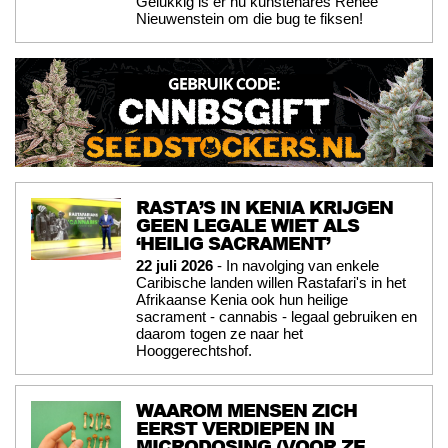
Gelukkig is er nu kunstenares Renée
Nieuwenstein om die bug te fiksen!
RASTA’S IN KENIA KRIJGEN
GEEN LEGALE WIET ALS
‘HEILIG SACRAMENT’
22 juli 2026
- In navolging van enkele
Caribische landen willen Rastafari's in het
Afrikaanse Kenia ook hun heilige
sacrament - cannabis - legaal gebruiken en
daarom togen ze naar het
Hooggerechtshof.
WAAROM MENSEN ZICH
EERST VERDIEPEN IN
MICRODOSING (VOOR ZE