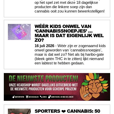
op het spel zet met deze 18 dagelijkse
producten die linkere soep zijn dan
cannabis ooit zou kunnen bewerkstelligen!
WÉÉR KIDS ONWEL VAN
‘CANNABISSNOEPJES’ …
MAAR IS DAT EIGENLIJK WEL
ZO?
16 juli 2026
- Wéér zijn er zogenaamd kids
onwel geworden van 'cannabissnoepjes',
maar is dat wel zo? Net als bij haribo-gate
(bleek géén THC in te zitten) lijkt niemand
een labtest te hebben gedaan.
SPORTERS ❤️ CANNABIS: 50