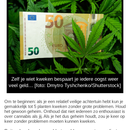
Zelf je wiet kweken bespaart je iedere oogst weer
veel geld… [foto: Dmytro Tyshchenko/Shutterstock]
Om te beginnen: als je een relatief veilige achtertuin hebt kun je
gemakkelijk tot 5 planten kweken zonder grote problemen. Houd
het gewoon geheim. Onthoud dat niet iedereen zo enthousiast is
over cannabis als jij. Als je het dus geheim houdt, zou je keer op
keer zonder problemen moeten kunnen kweken.