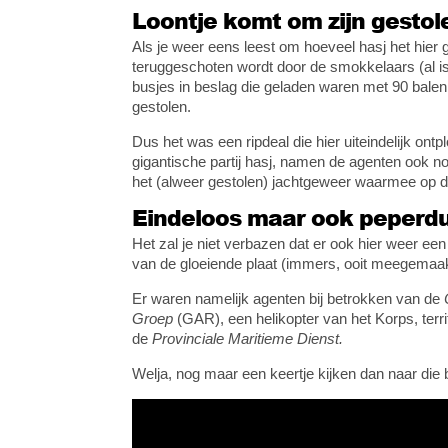
Loontje komt om zijn gestol
Als je weer eens leest om hoeveel hasj het hier 
teruggeschoten wordt door de smokkelaars (al is 
busjes in beslag die geladen waren met 90 balen 
gestolen.
Dus het was een ripdeal die hier uiteindelijk ontp
gigantische partij hasj, namen de agenten ook no
het (alweer gestolen) jachtgeweer waarmee op de
Eindeloos maar ook peperdu
Het zal je niet verbazen dat er ook hier weer e
van de gloeiende plaat (immers, ooit meegemaakt
Er waren namelijk agenten bij betrokken van de
Groep
(GAR), een helikopter van het Korps, territ
de
Provinciale Maritieme Dienst.
Welja, nog maar een keertje kijken dan naar die b