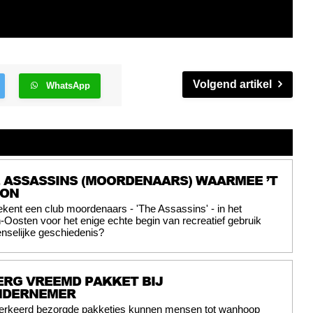
Volgend artikel
WhatsApp
E ASSASSINS (MOORDENAARS) WAARMEE ’T
GON
ekent een club moordenaars - 'The Assassins' - in het
osten voor het enige echte begin van recreatief gebruik
nselijke geschiedenis?
ERG VREEMD PAKKET BIJ
NDERNEMER
erkeerd bezorgde pakketjes kunnen mensen tot wanhoop