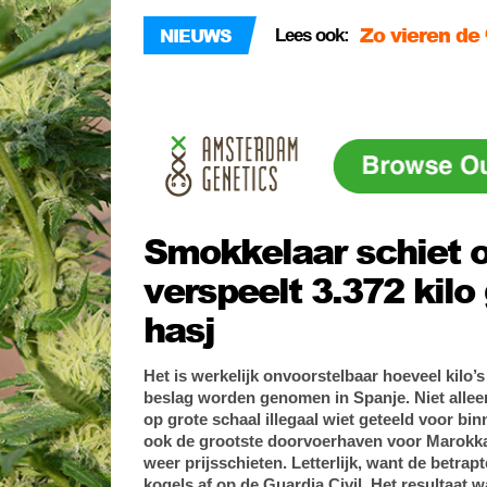
Zo vieren de 
NIEUWS
Lees ook:
cup
Duitse Harry 
wietkwekerij
Cannabis in 
Smokkelaar schiet o
verspeelt 3.372 kilo 
hasj
Het is werkelijk onvoorstelbaar hoeveel kilo’s 
beslag worden genomen in Spanje. Niet alle
op grote schaal illegaal wiet geteeld voor bin
ook de grootste doorvoerhaven voor Marokka
weer prijsschieten. Letterlijk, want de betra
kogels af op de Guardia Civil. Het resultaat w