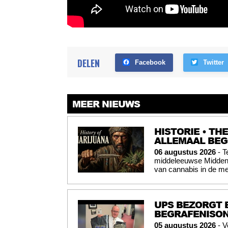
DELEN
Facebook
Twitter
MEER NIEUWS
HISTORIE • TH
ALLEMAAL BE
06 augustus 2026
- T
middeleeuwse Midden-O
van cannabis in de me
UPS BEZORGT 
BEGRAFENISO
05 augustus 2026
- V