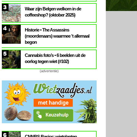
3
Waar zijn Belgen welkom in de
coffeeshop? (oktober 2025)
4
Historie • The Assassins
(moordenaars) waarmee 't allemaal
begon
5
Cannabis foto’s • 6 beelden uit de
oorlog tegen wiet (#102)
(advertentie)
6
CNNBS Basics: wietplanten