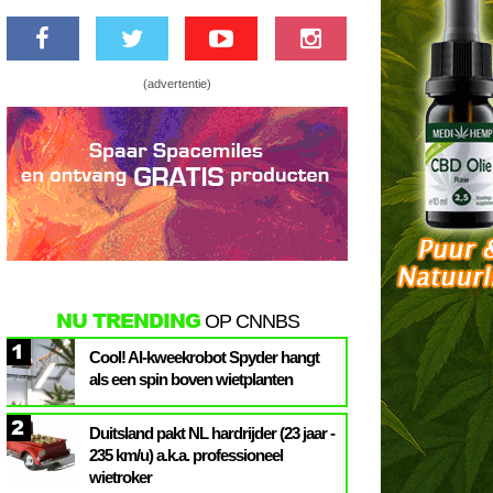
(advertentie)
NU TRENDING
OP CNNBS
1
Cool! AI-kweekrobot Spyder hangt
als een spin boven wietplanten
2
Duitsland pakt NL hardrijder (23 jaar -
235 km/u) a.k.a. professioneel
wietroker