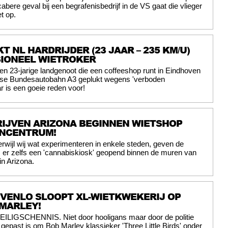
abere geval bij een begrafenisbedrijf in de VS gaat die vlieger
t op.
T NL HARDRIJDER (23 JAAR – 235 KM/U)
SIONEEL WIETROKER
en 23-jarige landgenoot die een coffeeshop runt in Eindhoven
itse Bundesautobahn A3 geplukt wegens 'verboden
r is een goeie reden voor!
IJVEN ARIZONA BEGINNEN WIETSHOP
ENCENTRUM!
erwijl wij wat experimenteren in enkele steden, geven de
 er zelfs een 'cannabiskiosk' geopend binnen de muren van
n Arizona.
E VENLO SLOOPT XL-WIETKWEKERIJ OP
MARLEY!
EILIGSCHENNIS. Niet door hooligans maar door de politie
t gepast is om Bob Marley klassieker 'Three Little Birds' onder