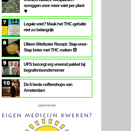
scroggen voor meer wiet per plant
🥦
7
Legale wiet? Maak het THC-gehalte
niet zo belangrijk
8
Ultiem Wietboter Recept: Stap-voor-
Stap boter met THC maken 😎
9
UPS bezorgt erg vreemd pakket bij
begrafenisondernemer
10
De 6 beste coffeeshops van
Amsterdam
(advertentie)