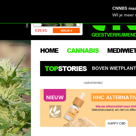
CNNBS maak
(advertentie)
Wil je meer
(advertentie)
HOME
CANNABIS
MEDIWIE
TOP
STORIES
HANGT ALS EEN SPIN BOVEN WIETPLANTEN
NUTRIENT
(advertentie)
Duitse Harry 
wietkwekerij
Cannabis in 