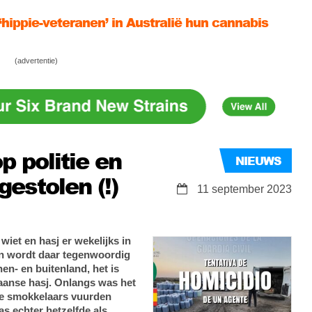
‘hippie-veteranen’ in Australië hun cannabis
dist Nederland na politie-inval Limburgse
(advertentie)
België: op weg naar de verkiezingen van 2024!
p politie en
NIEUWS
gestolen (!)
11 september 2023
wiet en hasj er wekelijks in
en wordt daar tegenwoordig
nen- en buitenland, het is
anse hasj. Onlangs was het
pte smokkelaars vuurden
as echter hetzelfde als