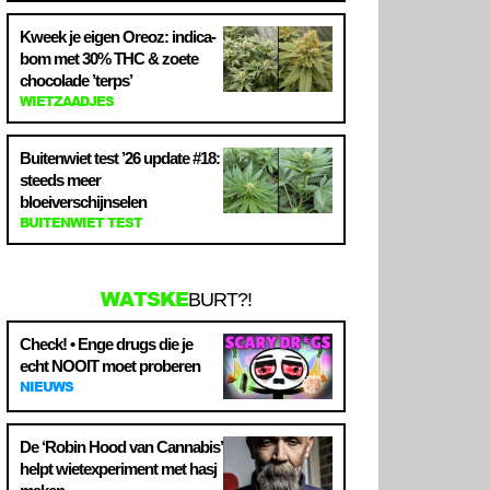
Kweek je eigen Oreoz: indica-
bom met 30% THC & zoete
chocolade ’terps’
WIETZAADJES
Buitenwiet test ’26 update #18:
steeds meer
bloeiverschijnselen
BUITENWIET TEST
WATSKE
BURT?!
Check! • Enge drugs die je
echt NOOIT moet proberen
NIEUWS
De ‘Robin Hood van Cannabis’
helpt wietexperiment met hasj