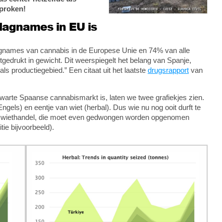
oproken!
slagnames in EU is
agnames van cannabis in de Europese Unie en 74% van alle
gedrukt in gewicht. Dit weerspiegelt het belang van Spanje,
ls productiegebied.” Een citaat uit het laatste
drugsrapport
van
zwarte Spaanse cannabismarkt is, laten we twee grafiekjes zien.
ngels) en eentje van wiet (herbal). Dus wie nu nog ooit durft te
de wiethandel, die moet even gedwongen worden opgenomen
ie bijvoorbeeld).