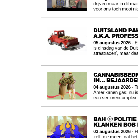
drijven maar in dit mac
voor ons toch mooi nie
DUITSLAND PAK
A.K.A. PROFES
05 augustus 2026
- E
is dinsdag van de Du
straatracen', maar daa
CANNABISBEDR
IN… BEJAARD
04 augustus 2026
- T
Amerikanen gas: nu is
een seniorencomplex i
BAH 🤢 POLITI
KLANKEN BOB 
03 augustus 2026
- H
zelf, die meent dat he