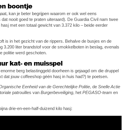
en boontje
gaat, kan je beter begrijpen waarom er ook wel eens
dat nooit goed te praten uiteraard). De Guardia Civil nam twee
hasj met een totaal gewicht van 3.372 kilo – beide eerder
loft is in het gezicht van de rippers. Behalve de busjes en de
g 3.200 liter brandstof voor de smokkelboten in beslag, evenals
 politie werd geschoten.
ur kat- en muisspel
en enorme berg belastinggeld doorheen is gejaagd om die druppel
 dat jouw coffeeshop géén hasj in huis had?) te poetsen.
Organische Eenheid van de Gerechtelijke Politie
, de
Snelle Actie
oriale patrouilles van
Burgerbeveiliging
, het
PEGASO-team
en
ijna drie-en-een-half-duizend kilo hasj: