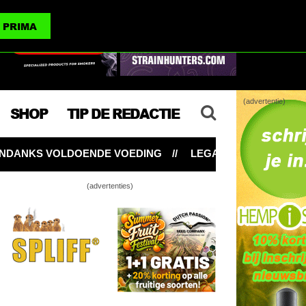
(advertenties)
PRIMA
(advertentie)
SHOP
TIP DE REDACTIE
NDE VOEDING
LEGALE WIET? MAAK HET THC-GEHALTE 
(advertenties)