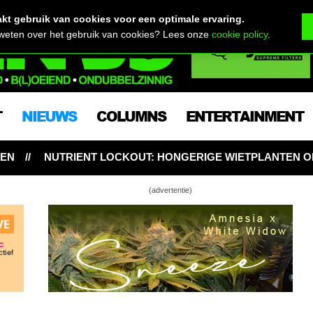
t gebruik van cookies voor een optimale ervaring.
 weten over het gebruik van cookies? Lees onze
cookie policy
.
T
NIEUWS
COLUMNS
ENTERTAINMENT
 LOCKOUT: HONGERIGE WIETPLANTEN ONDANKS VOLDOE
(advertentie)
dist Nederland na politie-inval Limburgse
België: op weg naar de verkiezingen van 2024!