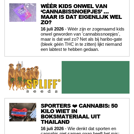
WÉÉR KIDS ONWEL VAN
‘CANNABISSNOEPJES’ …
MAAR IS DAT EIGENLIJK WEL
ZO?
16 juli 2026
- Wéér zijn er zogenaamd kids
onwel geworden van 'cannabissnoepjes',
maar is dat wel zo? Net als bij haribo-gate
(bleek géén THC in te zitten) lijkt niemand
een labtest te hebben gedaan.
SPORTERS ❤️ CANNABIS: 50
KILO WIET IN
BOKSMATERIAAL UIT
THAILAND
16 juli 2026
- Wie denkt dat sporten en
cannabis niet samen gaan heeft het mis: