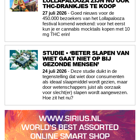
LOLLAPALOOZA ZIJN NU OOK
THC-DRANKJES TE KOOP
27 juli 2026
- Goed nieuws voor de
450.000 bezoekers van het Lollapalooza
festival komend weekend: voor het eerst
kun je er cannabis mocktails kopen met 10
mg THC erin!
STUDIE • ‘BETER SLAPEN VAN
WIET GAAT NIET OP BIJ
GEZONDE MENSEN’
24 juli 2026
- Deze studie duikt in de
tegenstelling dat wiet door consumenten
als ideaal slaapmiddel wordt gezien, maar
door wetenschappers juist als oorzaak
voor slecht(er) slapen wordt aangewezen.
Hoe zit het nu?