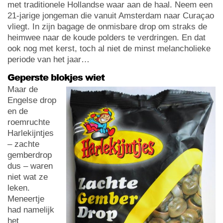
met traditionele Hollandse waar aan de haal. Neem een
21-jarige jongeman die vanuit Amsterdam naar Curaçao
vliegt. In zijn bagage de onmisbare drop om straks de
heimwee naar de koude polders te verdringen. En dat
ook nog met kerst, toch al niet de minst melancholieke
periode van het jaar…
Geperste blokjes wiet
Maar de
Engelse drop
en de
roemruchte
Harlekijntjes
– zachte
gemberdrop
dus – waren
niet wat ze
leken.
Meneertje
had namelijk
het