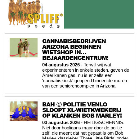
CANNABISBEDRIJVEN
ARIZONA BEGINNEN
WIETSHOP IN…
BEJAARDENCENTRUM!
04 augustus 2026
- Terwijl wij wat
experimenteren in enkele steden, geven de
Amerikanen gas: nu is er zelfs een
'cannabiskiosk' geopend binnen de muren
van een seniorencomplex in Arizona.
BAH 🤢 POLITIE VENLO
SLOOPT XL-WIETKWEKERIJ
OP KLANKEN BOB MARLEY!
03 augustus 2026
- HEILIGSCHENNIS.
Niet door hooligans maar door de politie
zelf, die meent dat het gepast is om Bob
Marley klassieker 'Three Little Birds' onder