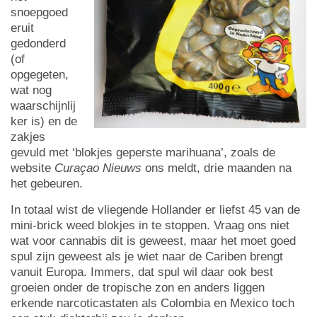
snoepgoed
eruit
gedonderd
(of
opgegeten,
wat nog
waarschijnlij
ker is) en de
zakjes
gevuld met ‘blokjes geperste marihuana’, zoals de
website
Curaçao Nieuws
ons meldt, drie maanden na
het gebeuren.
In totaal wist de vliegende Hollander er liefst 45 van de
mini-brick weed blokjes in te stoppen. Vraag ons niet
wat voor cannabis dit is geweest, maar het moet goed
spul zijn geweest als je wiet naar de Cariben brengt
vanuit Europa. Immers, dat spul wil daar ook best
groeien onder de tropische zon en anders liggen
erkende narcoticastaten als Colombia en Mexico toch