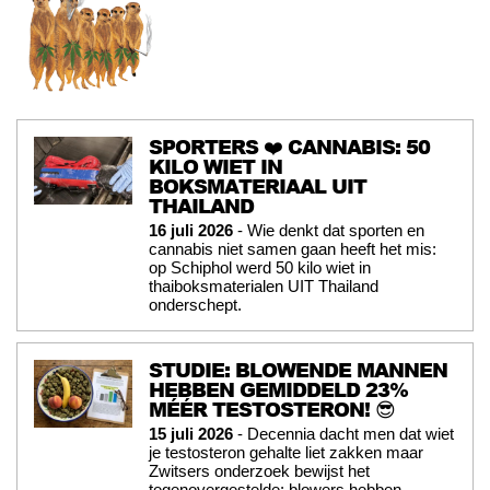
SPORTERS ❤️ CANNABIS: 50
KILO WIET IN
BOKSMATERIAAL UIT
THAILAND
16 juli 2026
- Wie denkt dat sporten en
cannabis niet samen gaan heeft het mis:
op Schiphol werd 50 kilo wiet in
thaiboksmaterialen UIT Thailand
onderschept.
STUDIE: BLOWENDE MANNEN
HEBBEN GEMIDDELD 23%
MÉÉR TESTOSTERON! 😎
15 juli 2026
- Decennia dacht men dat wiet
je testosteron gehalte liet zakken maar
Zwitsers onderzoek bewijst het
tegenovergestelde: blowers hebben