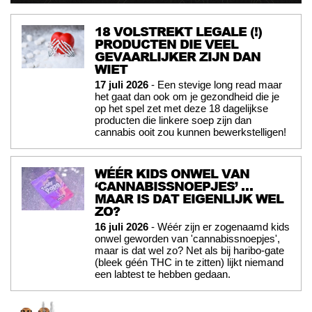
18 VOLSTREKT LEGALE (!)
PRODUCTEN DIE VEEL
GEVAARLIJKER ZIJN DAN
WIET
17 juli 2026
- Een stevige long read maar
het gaat dan ook om je gezondheid die je
op het spel zet met deze 18 dagelijkse
producten die linkere soep zijn dan
cannabis ooit zou kunnen bewerkstelligen!
WÉÉR KIDS ONWEL VAN
‘CANNABISSNOEPJES’ …
MAAR IS DAT EIGENLIJK WEL
ZO?
16 juli 2026
- Wéér zijn er zogenaamd kids
onwel geworden van 'cannabissnoepjes',
maar is dat wel zo? Net als bij haribo-gate
(bleek géén THC in te zitten) lijkt niemand
een labtest te hebben gedaan.