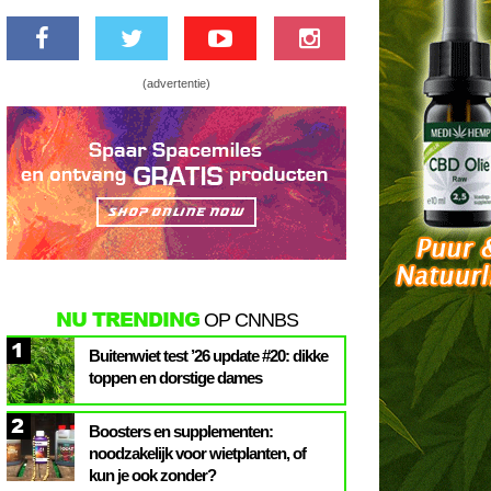
(advertentie)
NU TRENDING
OP CNNBS
1
Buitenwiet test ’26 update #20: dikke
toppen en dorstige dames
2
Boosters en supplementen:
noodzakelijk voor wietplanten, of
kun je ook zonder?