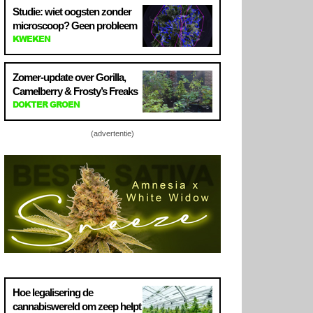
Studie: wiet oogsten zonder
microscoop? Geen probleem
KWEKEN
Zomer-update over Gorilla,
Camelberry & Frosty’s Freaks
DOKTER GROEN
(advertentie)
Hoe legalisering de
cannabiswereld om zeep helpt