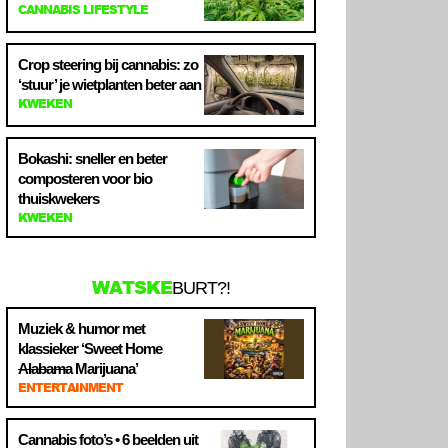
CANNABIS LIFESTYLE
Crop steering bij cannabis: zo
‘stuur’ je wietplanten beter aan
KWEKEN
Bokashi: sneller en beter
composteren voor bio
thuiskwekers
KWEKEN
WATSKE
BURT?!
Muziek & humor met
klassieker ‘Sweet Home
Alabama
Marijuana’
ENTERTAINMENT
Cannabis foto’s • 6 beelden uit