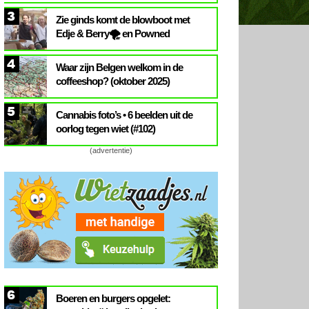
3
Zie ginds komt de blowboot met
Edje & Berry🌪️ en Powned
4
Waar zijn Belgen welkom in de
coffeeshop? (oktober 2025)
5
Cannabis foto’s • 6 beelden uit de
oorlog tegen wiet (#102)
(advertentie)
6
Boeren en burgers opgelet: