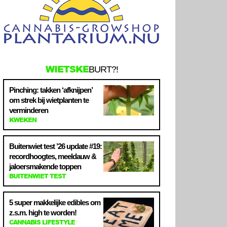
WIETSKE
BURT?!
Pinching: takken ‘afknijpen’
om strek bij wietplanten te
verminderen
KWEKEN
Buitenwiet test ’26 update #19:
recordhoogtes, meeldauw &
jaloersmakende toppen
BUITENWIET TEST
5 super makkelijke edibles om
z.s.m. high te worden!
CANNABIS LIFESTYLE