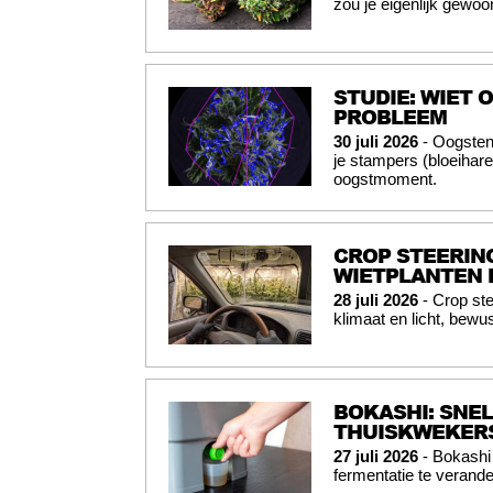
zou je eigenlijk gewo
STUDIE: WIET
PROBLEEM
30 juli 2026
- Oogsten
je stampers (bloeihar
oogstmoment.
CROP STEERING
WIETPLANTEN 
28 juli 2026
- Crop ste
klimaat en licht, bewus
BOKASHI: SNE
THUISKWEKER
27 juli 2026
- Bokashi 
fermentatie te verande