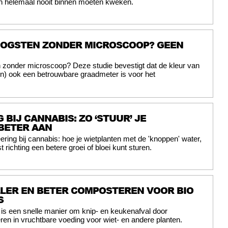
on helemaal nooit binnen moeten kweken.
 OOGSTEN ZONDER MICROSCOOP? GEEN
 zonder microscoop? Deze studie bevestigt dat de kleur van
en) ook een betrouwbare graadmeter is voor het
 BIJ CANNABIS: ZO ‘STUUR’ JE
BETER AAN
ering bij cannabis: hoe je wietplanten met de 'knoppen' water,
t richting een betere groei of bloei kunt sturen.
LLER EN BETER COMPOSTEREN VOOR BIO
S
is een snelle manier om knip- en keukenafval door
ren in vruchtbare voeding voor wiet- en andere planten.