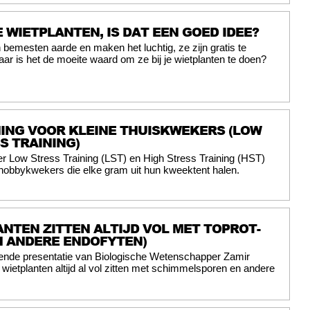
 WIETPLANTEN, IS DAT EEN GOED IDEE?
emesten aarde en maken het luchtig, ze zijn gratis te
aar is het de moeite waard om ze bij je wietplanten te doen?
ING VOOR KLEINE THUISKWEKERS (LOW
S TRAINING)
er Low Stress Training (LST) en High Stress Training (HST)
 hobbykwekers die elke gram uit hun kweektent halen.
ANTEN ZITTEN ALTIJD VOL MET TOPROT-
N ANDERE ENDOFYTEN)
ende presentatie van Biologische Wetenschapper Zamir
t wietplanten altijd al vol zitten met schimmelsporen en andere