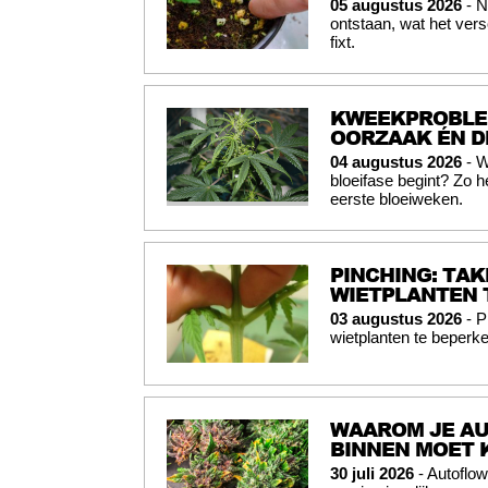
05 augustus 2026
- N
ontstaan, wat het vers
fixt.
KWEEKPROBLEM
OORZAAK ÉN D
04 augustus 2026
- W
bloeifase begint? Zo 
eerste bloeiweken.
PINCHING: TAK
WIETPLANTEN 
03 augustus 2026
- P
wietplanten te beperke
WAAROM JE AU
BINNEN MOET
30 juli 2026
- Autoflo