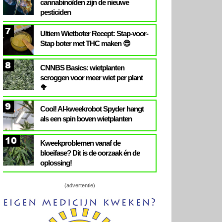
cannabinoïden zijn de nieuwe
pesticiden
7
Ultiem Wietboter Recept: Stap-voor-
Stap boter met THC maken 😎
8
CNNBS Basics: wietplanten
scroggen voor meer wiet per plant
🥦
9
Cool! AI-kweekrobot Spyder hangt
als een spin boven wietplanten
10
Kweekproblemen vanaf de
bloeifase? Dit is de oorzaak én de
oplossing!
(advertentie)