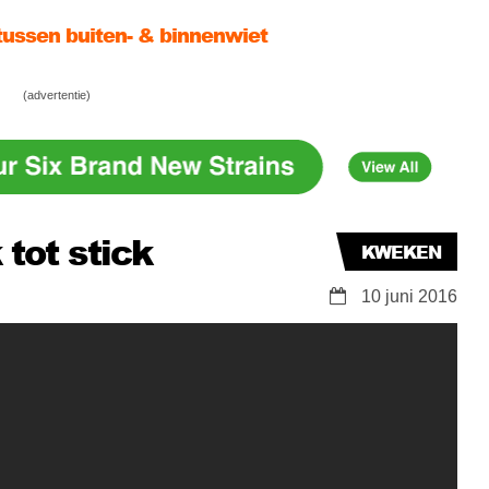
tussen buiten- & binnenwiet
lag: 2 planten, 1 Kind K5 XL 1000
(advertentie)
 Say Grow!
 tot stick
KWEKEN
10 juni 2016