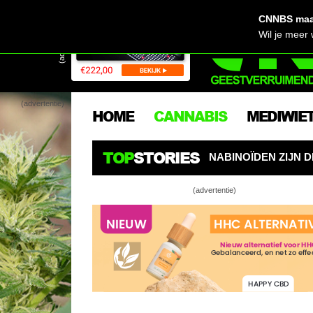
CNNBS maak
(advertentie)
Wil je meer
(advertentie)
HOME
CANNABIS
MEDIWIE
TOP
STORIES
RS OPGELET: CANNABINOÏDEN ZIJN DE NIEUWE PESTICIDE
(advertentie)
LED testvers
Video: Just