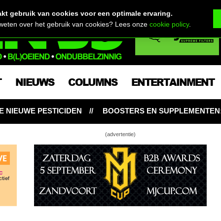
t gebruik van cookies voor een optimale ervaring.
 weten over het gebruik van cookies? Lees onze
cookie policy
.
T
NIEUWS
COLUMNS
ENTERTAINMENT
N
BOOSTERS EN SUPPLEMENTEN: NOODZAKELIJK VOO
(advertentie)
lag: 2 planten, 1 Kind K5 XL 1000
 Say Grow!