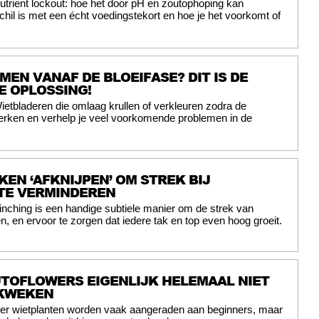
utrient lockout: hoe het door pH en zoutophoping kan
chil is met een écht voedingstekort en hoe je het voorkomt of
EN VANAF DE BLOEIFASE? DIT IS DE
E OPLOSSING!
ietbladeren die omlaag krullen of verkleuren zodra de
herken en verhelp je veel voorkomende problemen in de
KEN ‘AFKNIJPEN’ OM STREK BIJ
TE VERMINDEREN
inching is een handige subtiele manier om de strek van
n, en ervoor te zorgen dat iedere tak en top even hoog groeit.
TOFLOWERS EIGENLIJK HELEMAAL NIET
 KWEKEN
wer wietplanten worden vaak aangeraden aan beginners, maar