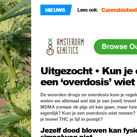
Brabant?
Cannabisbedr
NIEUWS
Lees ook:
Union Berlin
Douane Rotte
binnen
Ken je die (w
Brabant?
Uitgezocht • Kun je 
een ‘overdosis’ wie
De woorden drugs en overdosis kom je regelm
weten we allemaal wel dat je van (veel) tevee
MDMA zomaar de pijp uit kan gaan, maar hoe 
eigenlijk? Kun je een overdosis wiet nemen?
je teveel THC je lijf in pompt?
Jezelf dood blowen kan fysi
simpelweg niet