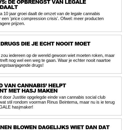
S: DE OPBRENGST VAN LEGALE
 DAALT
a 10 jaar groei daalt de omzet van de legale cannabis
r een 'price compression crisis'. Ofwel: meer producten
agere prijzen.
 DRUGS DIE JE ECHT NOOIT MOET
jk zou iedereen op de wereld gewoon wiet moeten roken, maar
etreft nog wel een weg te gaan. Waar je echter nooit naartoe
angstaanjagende drugs!
D VAN CANNABIS’ HELPT
NT MET HASJ MAKEN
t door Justitie opgelegde einde van cannabis social club
at stil rondom voorman Rinus Beintema, maar nu is ie terug
LEGALE hasjmaker!
NEN BLOWEN DAGELIJKS WIET DAN DAT