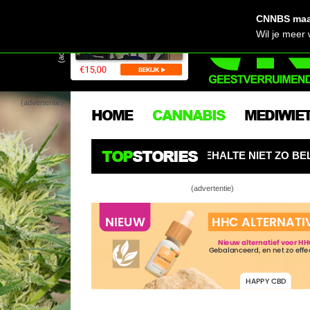
CNNBS maak
(advertentie)
Wil je meer
(advertentie)
HOME
CANNABIS
MEDIWIE
TOP
STORIES
? MAAK HET THC-GEHALTE NIET ZO BELANGRIJK
AMER
(advertentie)
Douane Rotte
binnen
Ken je die (w