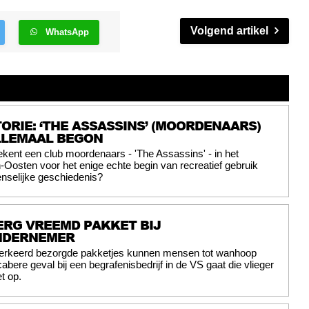
Volgend artikel
WhatsApp
ORIE: ‘THE ASSASSINS’ (MOORDENAARS)
LLEMAAL BEGON
ekent een club moordenaars - 'The Assassins' - in het
osten voor het enige echte begin van recreatief gebruik
nselijke geschiedenis?
ERG VREEMD PAKKET BIJ
NDERNEMER
erkeerd bezorgde pakketjes kunnen mensen tot wanhoop
abere geval bij een begrafenisbedrijf in de VS gaat die vlieger
t op.