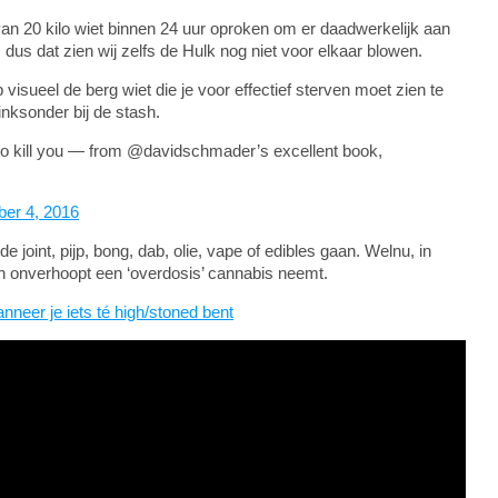
 van 20 kilo wiet binnen 24 uur oproken om er daadwerkelijk aan
 dus dat zien wij zelfs de Hulk nog niet voor elkaar blowen.
sueel de berg wiet die je voor effectief sterven moet zien te
inksonder bij de stash.
 to kill you — from @davidschmader’s excellent book,
er 4, 2016
de joint, pijp, bong, dab, olie, vape of edibles gaan. Welnu, in
och onverhoopt een ‘overdosis’ cannabis neemt.
nneer je iets té high/stoned bent