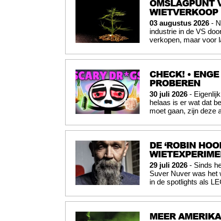
OMSLAGPUNT V
WIETVERKOOP
03 augustus 2026
- N
industrie in de VS doo
verkopen, maar voor l
CHECK! • ENGE
PROBEREN
30 juli 2026
- Eigenli
helaas is er wat dat b
moet gaan, zijn deze 
DE ‘ROBIN HOO
WIETEXPERIME
29 juli 2026
- Sinds he
Suver Nuver was het w
in de spotlights als 
MEER AMERIKA