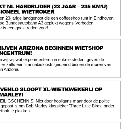
T NL HARDRIJDER (23 JAAR – 235 KM/U)
SIONEEL WIETROKER
en 23-jarige landgenoot die een coffeeshop runt in Eindhoven
itse Bundesautobahn A3 geplukt wegens 'verboden
r is een goeie reden voor!
IJVEN ARIZONA BEGINNEN WIETSHOP
ENCENTRUM!
erwijl wij wat experimenteren in enkele steden, geven de
 er zelfs een 'cannabiskiosk' geopend binnen de muren van
n Arizona.
E VENLO SLOOPT XL-WIETKWEKERIJ OP
MARLEY!
EILIGSCHENNIS. Niet door hooligans maar door de politie
t gepast is om Bob Marley klassieker 'Three Little Birds' onder
ethok te plakken.