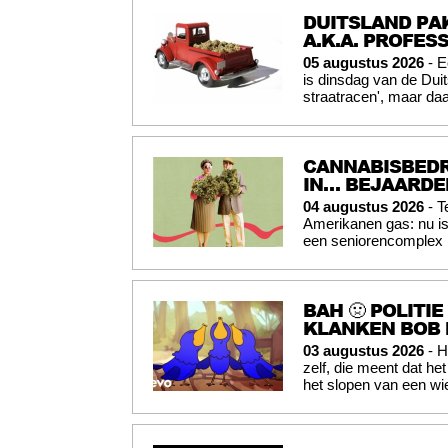
DUITSLAND PAK
A.K.A. PROFES
05 augustus 2026
- E
is dinsdag van de Du
straatracen', maar daa
CANNABISBEDR
IN… BEJAARD
04 augustus 2026
- T
Amerikanen gas: nu is
een seniorencomplex i
BAH 🤢 POLITI
KLANKEN BOB 
03 augustus 2026
- H
zelf, die meent dat he
het slopen van een wi