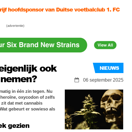
ijf hoofdsponsor van Duitse voetbalclub 1. FC
rdam harkt 2 speedboten vol wiet uit Canada
(advertentie)
iet)mop van die twee Belgen uit Bosnië in
eigenlijk ook
NIEUWS
t nemen?
06 september 2025
atig in één zin tegen. Nu
l heroïne, oxycodon of zelfs
zit dat met cannabis
 Wat gebeurt er sowieso als
ek gezien