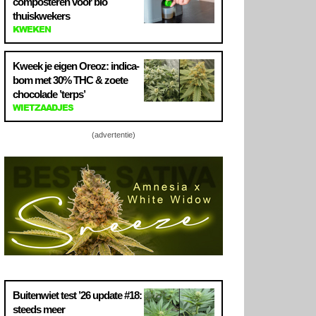
composteren voor bio
thuiskwekers
KWEKEN
Kweek je eigen Oreoz: indica-
bom met 30% THC & zoete
chocolade ’terps’
WIETZAADJES
(advertentie)
Buitenwiet test ’26 update #18:
steeds meer