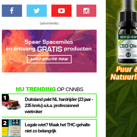
(advertentie)
NU TRENDING
OP CNNBS
1
Duitsland pakt NL hardrijder (23 jaar -
235 km/u) a.k.a. professioneel
wietroker
2
Legale wiet? Maak het THC-gehalte
niet zo belangrijk