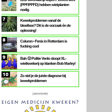
(PPF/PPFD) hebben wietplanten
nodig
7
Kweekproblemen vanaf de
bloeifase? Dit is de oorzaak én de
oplossing!
8
Column • Fenix in Rotterdam is
fucking cool
9
Bah 🤢 Politie Venlo sloopt XL-
wietkwekerij op klanken Bob Marley!
10
Zo stel je de juiste diagnose bij
kweekproblemen
(advertentie)