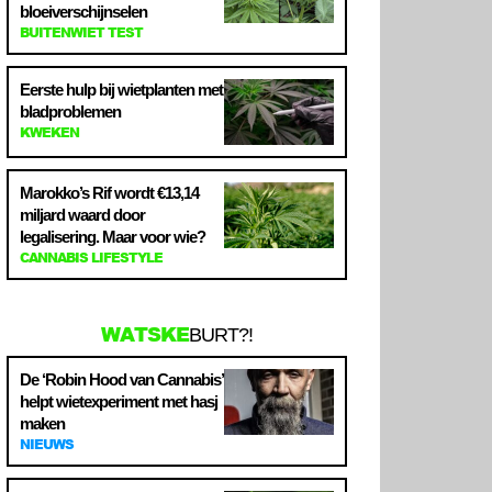
bloeiverschijnselen
BUITENWIET TEST
Eerste hulp bij wietplanten met
bladproblemen
KWEKEN
Marokko’s Rif wordt €13,14
miljard waard door
legalisering. Maar voor wie?
CANNABIS LIFESTYLE
WATSKE
BURT?!
De ‘Robin Hood van Cannabis’
helpt wietexperiment met hasj
maken
NIEUWS