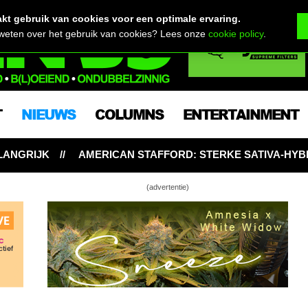
t gebruik van cookies voor een optimale ervaring.
 weten over het gebruik van cookies? Lees onze
cookie policy
.
T
NIEUWS
COLUMNS
ENTERTAINMENT
ICAN STAFFORD: STERKE SATIVA-HYBRIDE BIJT VAN ZICH 
(advertentie)
rdam harkt 2 speedboten vol wiet uit Canada
iet)mop van die twee Belgen uit Bosnië in