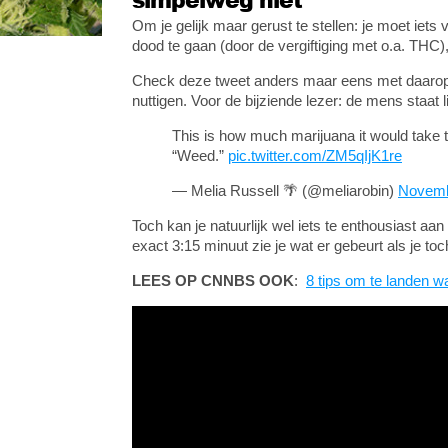
Om je gelijk maar gerust te stellen: je moet iets
dood te gaan (door de vergiftiging met o.a. THC),
Check deze tweet anders maar eens met daarop vi
nuttigen. Voor de bijziende lezer: de mens staat l
This is how much marijuana it would take
“Weed.”
pic.twitter.com/ZM5qIjK1re
— Melia Russell 🌴 (@meliarobin)
Novemb
Toch kan je natuurlijk wel iets te enthousiast aan 
exact 3:15 minuut zie je wat er gebeurt als je t
LEES OP CNNBS OOK
:
8 tips om te landen wa