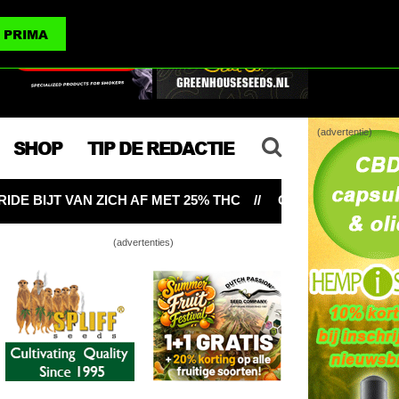
(advertenties)
PRIMA
(advertentie)
SHOP
TIP DE REDACTIE
AF MET 25% THC
OMSLAGPUNT VS: DE OPBRENGST VA
(advertenties)