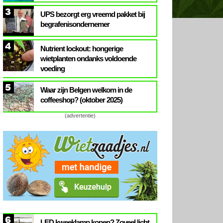
3
UPS bezorgt erg vreemd pakket bij
begrafenisondernemer
4
Nutrient lockout: hongerige
wietplanten ondanks voldoende
voeding
5
Waar zijn Belgen welkom in de
coffeeshop? (oktober 2025)
(advertentie)
6
LED kweeklamp kopen? Zoveel licht