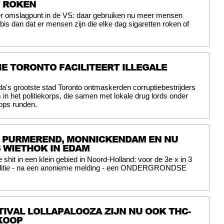
F ROKEN
er omslagpunt in de VS: daar gebruiken nu meer mensen
abis dan dat er mensen zijn die elke dag sigaretten roken of
TIE TORONTO FACILITEERT ILLEGALE
a's grootste stad Toronto ontmaskerden corruptiebestrijders
s in het politiekorps, die samen met lokale drug lords onder
hops runden.
L? PURMEREND, MONNICKENDAM EN NU
WIETHOK IN EDAM
shit in een klein gebied in Noord-Holland: voor de 3e x in 3
olitie - na een anonieme melding - een ONDERGRONDSE
TIVAL LOLLAPALOOZA ZIJN NU OOK THC-
KOOP