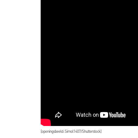
[openingsbeeld: Simol1407/Shutterstock]