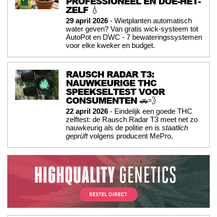
PROFESSIONEEL ÉN DOE-HET-
ZELF 💧
29 april 2026
- Wietplanten automatisch
water geven? Van gratis wick-systeem tot
AutoPot en DWC - 7 bewateringssystemen
voor elke kweker en budget.
RAUSCH RADAR T3:
NAUWKEURIGE THC
SPEEKSELTEST VOOR
CONSUMENTEN 🚗💨
22 april 2026
- Eindelijk een goede THC
zelftest: de Rausch Radar T3 meet net zo
nauwkeurig als de politie en is
staatlich
geprüft
volgens producent MePro.