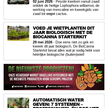
02 juni 2026
- Peyote kweken vanuit zaad:
ontdek de heilige Lophophora williamsii, de
werking van mescaline en kweekgids van
zaad tot
oogst
cactus.
VOED JE WIETPLANTEN DIT
JAAR BIOLOGISCH MET DE
BIOCANNA STARTERKIT
29 mei 2026
- Doe eens niet zo gek en
kweek dit jaar biologisch. De BioCanna
Starterkit bevat alles wat je nodig hebt voor
héérlijke biologische (buiten)wiet!
AUTOMATISCH WATER
GEVEN: 7 SYSTEMEN –