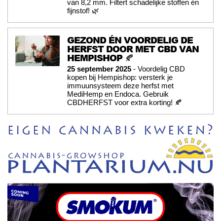
van 8,2 mm. Filtert schadelijke stoffen én
fijnstof! 🌿
GEZOND ÉN VOORDELIG DE
HERFST DOOR MET CBD VAN
HEMPISHOP 🍂
25 september 2025
- Voordelig CBD
kopen bij Hempishop: versterk je
immuunsysteem deze herfst met
MediHemp en Endoca. Gebruik
CBDHERFST voor extra korting! 🍂