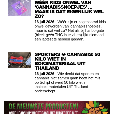
WÉÉR KIDS ONWEL VAN
‘CANNABISSNOEPJES’ …
MAAR IS DAT EIGENLIJK WEL
ZO?
16 juli 2026
- Wéér zijn er zogenaamd kids
onwel geworden van 'cannabissnoepjes',
maar is dat wel zo? Net als bij haribo-gate
(bleek géén THC in te zitten) lijkt niemand
een labtest te hebben gedaan.
SPORTERS ❤️ CANNABIS: 50
KILO WIET IN
BOKSMATERIAAL UIT
THAILAND
16 juli 2026
- Wie denkt dat sporten en
cannabis niet samen gaan heeft het mis:
op Schiphol werd 50 kilo wiet in
thaiboksmaterialen UIT Thailand
onderschept.