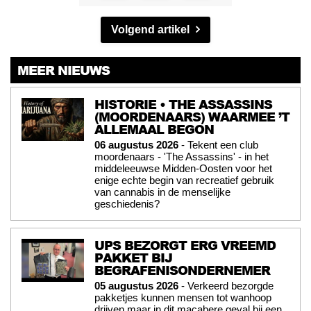
Volgend artikel
MEER NIEUWS
HISTORIE • THE ASSASSINS
(MOORDENAARS) WAARMEE ’T
ALLEMAAL BEGON
06 augustus 2026
- Tekent een club
moordenaars - 'The Assassins' - in het
middeleeuwse Midden-Oosten voor het
enige echte begin van recreatief gebruik
van cannabis in de menselijke
geschiedenis?
UPS BEZORGT ERG VREEMD
PAKKET BIJ
BEGRAFENISONDERNEMER
05 augustus 2026
- Verkeerd bezorgde
pakketjes kunnen mensen tot wanhoop
drijven maar in dit macabere geval bij een