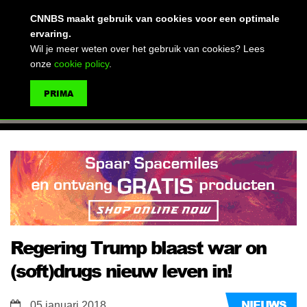
(advertentie)
CNNBS maakt gebruik van cookies voor een optimale
ervaring.
Wil je meer weten over het gebruik van cookies? Lees
onze
cookie policy
.
MENU
PRIMA
ZOEKEN
Regering Trump blaast war on
(soft)drugs nieuw leven in!
NIEUWS
05 januari 2018