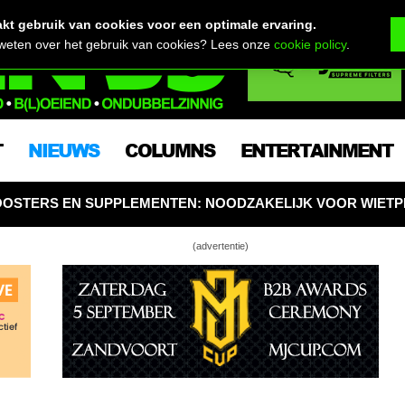
t gebruik van cookies voor een optimale ervaring.
 weten over het gebruik van cookies? Lees onze
cookie policy
.
T
NIEUWS
COLUMNS
ENTERTAINMENT
N: NOODZAKELIJK VOOR WIETPLANTEN, OF KUN JE OOK
(advertentie)
 alle Belgen op om mee te strijden voor legale
oers om een van grootste wietmarkten in VS te