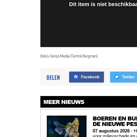
[foto’s: Gonzo Media/ Derrick Bergman]
DELEN
Facebook
Twitter
MEER NIEUWS
BOEREN EN BU
DE NIEUWE PES
07 augustus 2026
- H
voor milieuschade en