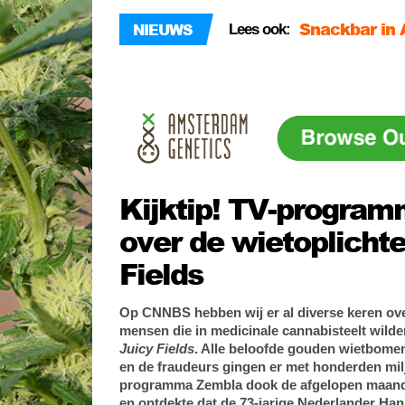
Snackbar in 
met hasj
NIEUWS
Lees ook:
Drietal roept
cannabis!
Florida op k
worden
Kijktip! TV-progra
over de wietoplichte
Fields
Op CNNBS hebben wij er al diverse keren over
mensen die in medicinale cannabisteelt wilde
Juicy Fields
. Alle beloofde gouden wietbome
en de fraudeurs gingen er met honderden mil
programma Zembla dook de afgelopen maande
en ontdekte dat de 73-jarige Nederlander Han