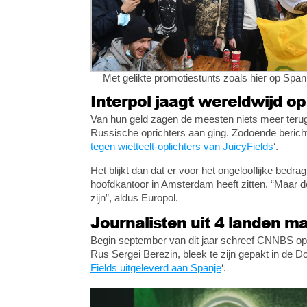
Met gelikte promotiestunts zoals hier op Spa
Interpol jaagt wereldwijd op
Van hun geld zagen de meesten niets meer terug 
Russische oprichters aan ging. Zodoende berich
tegen wietteelt-oplichters van JuicyFields
‘.
Het blijkt dan dat er voor het ongelooflijke bedra
hoofdkantoor in Amsterdam heeft zitten. “Maar d
zijn”, aldus Europol.
Journalisten uit 4 landen m
Begin september van dit jaar schreef CNNBS opn
Rus Sergei Berezin, bleek te zijn gepakt in de D
Fields uitgeleverd aan Spanje
‘.