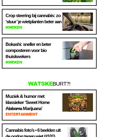
Crop steering bij cannabis: zo
‘stuur’ je wietplanten beter aan
KWEKEN
Bokashi: sneller en beter
composteren voor bio
thuiskwekers
KWEKEN
WATSKE
BURT?!
Muziek & humor met
klassieker ‘Sweet Home
Alabama
Marijuana’
ENTERTAINMENT
Cannabis foto’s • 6 beelden uit
de oorlog tegen wiet (#101)