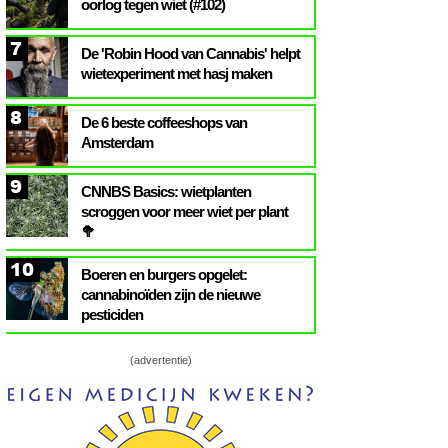
oorlog tegen wiet (#102)
7
De 'Robin Hood van Cannabis' helpt
wietexperiment met hasj maken
8
De 6 beste coffeeshops van
Amsterdam
9
CNNBS Basics: wietplanten
scroggen voor meer wiet per plant
🥦
10
Boeren en burgers opgelet:
cannabinoïden zijn de nieuwe
pesticiden
(advertentie)