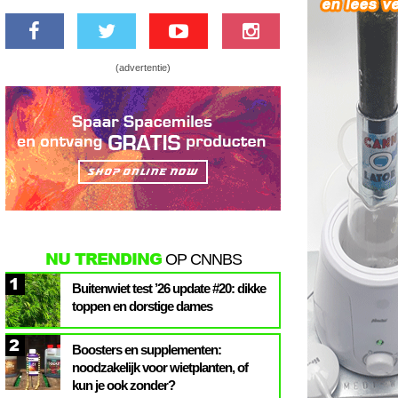
(advertentie)
NU TRENDING
OP CNNBS
1
Buitenwiet test ’26 update #20: dikke
toppen en dorstige dames
2
Boosters en supplementen:
noodzakelijk voor wietplanten, of
kun je ook zonder?