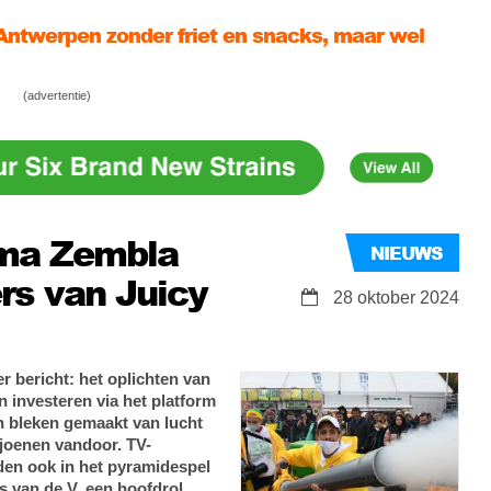
Antwerpen zonder friet en snacks, maar wel
 alle Belgen op om mee te strijden voor legale
(advertentie)
oers om een van grootste wietmarkten in VS te
mma Zembla
NIEUWS
rs van Juicy
28 oktober 2024
 bericht: het oplichten van
n investeren via het platform
n bleken gemaakt van lucht
joenen vandoor. TV-
n ook in het pyramidespel
s van de V. een hoofdrol