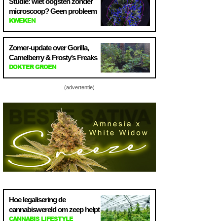
Studie: wiet oogsten zonder
microscoop? Geen probleem
KWEKEN
Zomer-update over Gorilla,
Camelberry & Frosty’s Freaks
DOKTER GROEN
(advertentie)
Hoe legalisering de
cannabiswereld om zeep helpt
CANNABIS LIFESTYLE