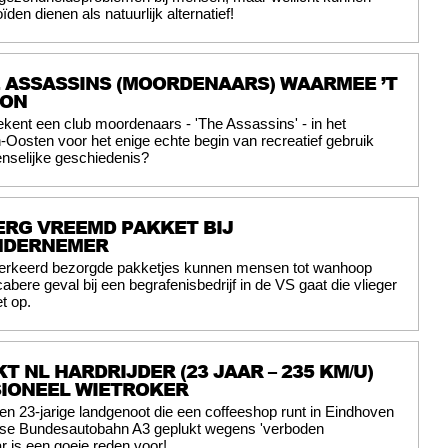
den dienen als natuurlijk alternatief!
E ASSASSINS (MOORDENAARS) WAARMEE ’T
GON
ekent een club moordenaars - 'The Assassins' - in het
osten voor het enige echte begin van recreatief gebruik
nselijke geschiedenis?
ERG VREEMD PAKKET BIJ
NDERNEMER
erkeerd bezorgde pakketjes kunnen mensen tot wanhoop
abere geval bij een begrafenisbedrijf in de VS gaat die vlieger
t op.
T NL HARDRIJDER (23 JAAR – 235 KM/U)
SIONEEL WIETROKER
en 23-jarige landgenoot die een coffeeshop runt in Eindhoven
itse Bundesautobahn A3 geplukt wegens 'verboden
r is een goeie reden voor!