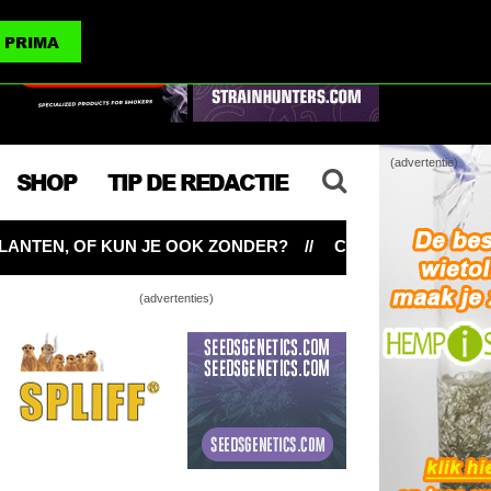
(advertenties)
PRIMA
(advertentie)
SHOP
TIP DE REDACTIE
 ZONDER?
CNNBS BASICS: WIETPLANTEN SCROGGEN V
(advertenties)