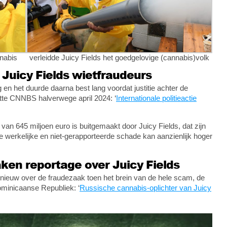
nnabis
verleidde Juicy Fields het goedgelovige (cannabis)volk
 Juicy Fields wietfraudeurs
en het duurde daarna best lang voordat justitie achter de
tte CNNBS halverwege april 2024: ‘
Internationale politieactie
g van 645 miljoen euro is buitgemaakt door Juicy Fields, dat zijn
e werkelijke en niet-gerapporteerde schade kan aanzienlijk hoger
aken reportage over Juicy Fields
ieuw over de fraudezaak toen het brein van de hele scam, de
ominicaanse Republiek: ‘
Russische cannabis-oplichter van Juicy