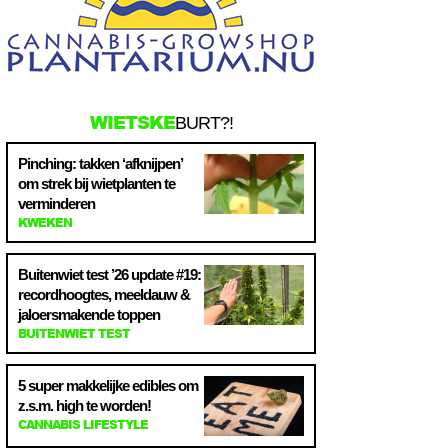
WIETSKE
BURT?!
Pinching: takken ‘afknijpen’
om strek bij wietplanten te
verminderen
KWEKEN
Buitenwiet test ’26 update #19:
recordhoogtes, meeldauw &
jaloersmakende toppen
BUITENWIET TEST
5 super makkelijke edibles om
z.s.m. high te worden!
CANNABIS LIFESTYLE