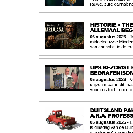
rauwe, zure cannabinoï
HISTORIE • TH
ALLEMAAL BE
06 augustus 2026
- T
middeleeuwse Midden-O
van cannabis in de me
UPS BEZORGT 
BEGRAFENISO
05 augustus 2026
- V
drijven maar in dit mac
voor ons toch mooi nie
DUITSLAND PAK
A.K.A. PROFES
05 augustus 2026
- E
is dinsdag van de Du
straatracen', maar daa