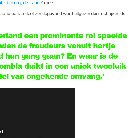
bisbedrog, de fraude
‘ mee.
taand eerste deel zondagavond werd uitgezonden, schrijven de
erland een prominente rol speelde
nden de fraudeurs vanuit hartje
 hun gang gaan? En waar is de
embla duikt in een uniek tweeluik
del van ongekende omvang.’