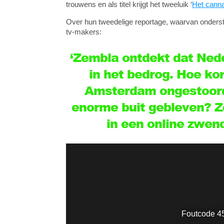
trouwens en als titel krijgt het tweeluik ‘
Het canna
Over hun tweedelige reportage, waarvan onders
tv-makers:
‘Zembla ontdekt dat Ned
in het bedrog. Hoe ko
Amsterdam ongestoord
enorme buit gebleven? Z
in een online zwen