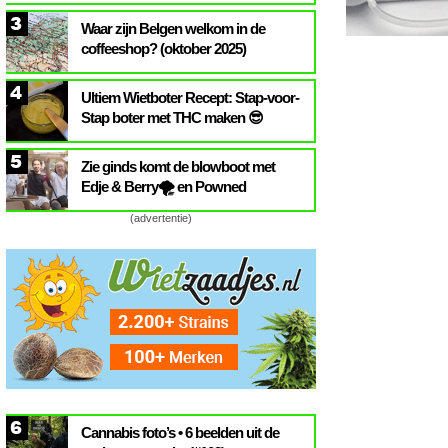
3
Waar zijn Belgen welkom in de
coffeeshop? (oktober 2025)
4
Ultiem Wietboter Recept: Stap-voor-
Stap boter met THC maken 😎
5
Zie ginds komt de blowboot met
Edje & Berry🌪️ en Powned
(advertentie)
6
Cannabis foto’s • 6 beelden uit de