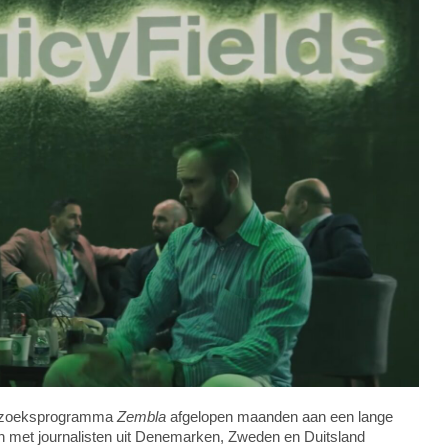
derzoeksprogramma
Zembla
afgelopen maanden aan een lange
n met journalisten uit Denemarken, Zweden en Duitsland