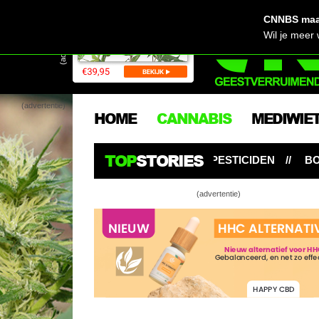
CNNBS maak
(advertentie)
Wil je meer
(advertentie)
HOME
CANNABIS
MEDIWIE
TOP
STORIES
 DE NIEUWE PESTICIDEN
BOOSTERS EN SUPPLEMENTE
(advertentie)
Drietal roept
cannabis!
Florida op k
worden