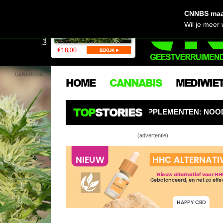
CNNBS maak
(advertentie)
Wil je meer
(advertentie)
HOME
CANNABIS
MEDIWIE
TOP
STORIES
STERS EN SUPPLEMENTEN: NOODZAKELIJK VOOR WIETPLA
(advertentie)
Geloven in c