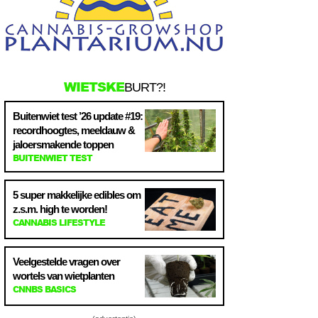
WIETSKE
BURT?!
Buitenwiet test ’26 update #19:
recordhoogtes, meeldauw &
jaloersmakende toppen
BUITENWIET TEST
5 super makkelijke edibles om
z.s.m. high te worden!
CANNABIS LIFESTYLE
Veelgestelde vragen over
wortels van wietplanten
CNNBS BASICS