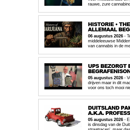
rauwe, zure cannabinoï
HISTORIE • TH
ALLEMAAL BE
06 augustus 2026
- T
middeleeuwse Midden-O
van cannabis in de me
UPS BEZORGT 
BEGRAFENISO
05 augustus 2026
- V
drijven maar in dit mac
voor ons toch mooi nie
DUITSLAND PAK
A.K.A. PROFES
05 augustus 2026
- E
is dinsdag van de Du
straatracen', maar daa