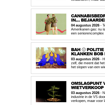
CANNABISBEDR
IN… BEJAARD
04 augustus 2026
- T
Amerikanen gas: nu is
een seniorencomplex i
BAH 🤢 POLITI
KLANKEN BOB 
03 augustus 2026
- H
zelf, die meent dat he
het slopen van een wi
OMSLAGPUNT V
WIETVERKOOP
03 augustus 2026
- N
industrie in de VS doo
verkopen, maar voor l