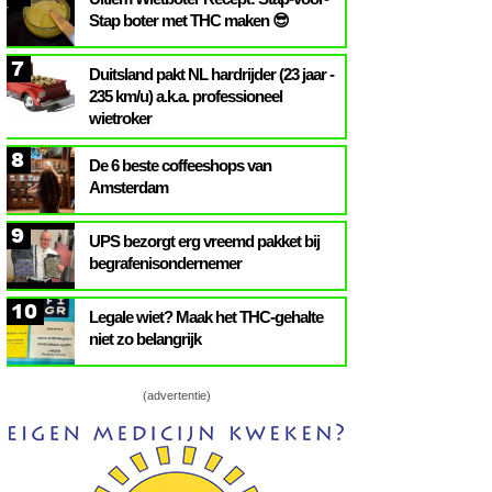
Stap boter met THC maken 😎
7
Duitsland pakt NL hardrijder (23 jaar -
235 km/u) a.k.a. professioneel
wietroker
8
De 6 beste coffeeshops van
Amsterdam
9
UPS bezorgt erg vreemd pakket bij
begrafenisondernemer
10
Legale wiet? Maak het THC-gehalte
niet zo belangrijk
(advertentie)