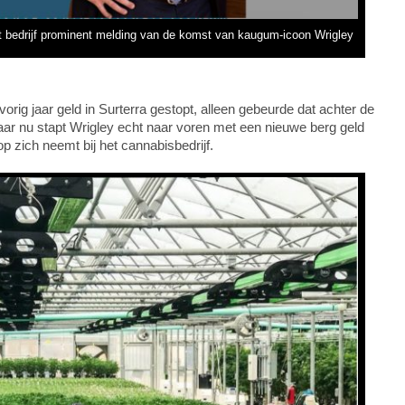
bedrijf prominent melding van de komst van kaugum-icoon Wrigley
ig jaar geld in Surterra gestopt, alleen gebeurde dat achter de
aar nu stapt Wrigley echt naar voren met een nieuwe berg geld
op zich neemt bij het cannabisbedrijf.