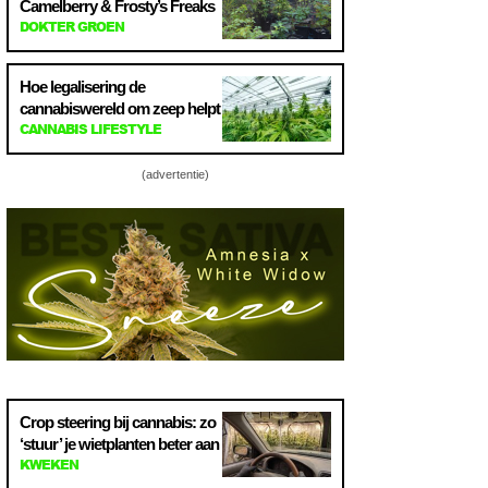
Camelberry & Frosty’s Freaks
DOKTER GROEN
Hoe legalisering de
cannabiswereld om zeep helpt
CANNABIS LIFESTYLE
(advertentie)
Crop steering bij cannabis: zo
‘stuur’ je wietplanten beter aan
KWEKEN