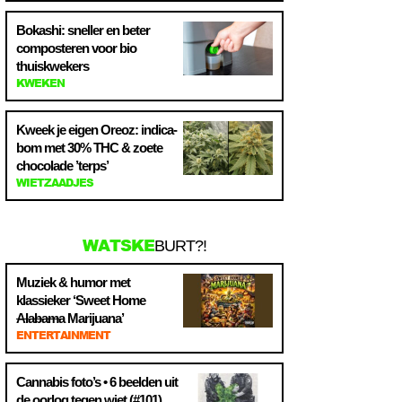
Bokashi: sneller en beter
composteren voor bio
thuiskwekers
KWEKEN
Kweek je eigen Oreoz: indica-
bom met 30% THC & zoete
chocolade ’terps’
WIETZAADJES
WATSKE
BURT?!
Muziek & humor met
klassieker ‘Sweet Home
Alabama
Marijuana’
ENTERTAINMENT
Cannabis foto’s • 6 beelden uit
de oorlog tegen wiet (#101)