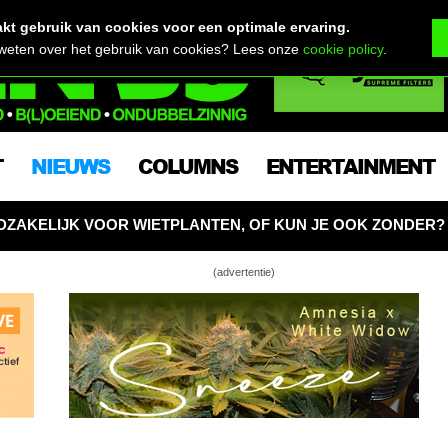
t gebruik van cookies voor een optimale ervaring.
 weten over het gebruik van cookies? Lees onze
cookie policy
.
T
NIEUWS
COLUMNS
ENTERTAINMENT
NTEN, OF KUN JE OOK ZONDER?
CNNBS BASICS: WI
(advertentie)
annabis? Onmogelijk volgens de rechter