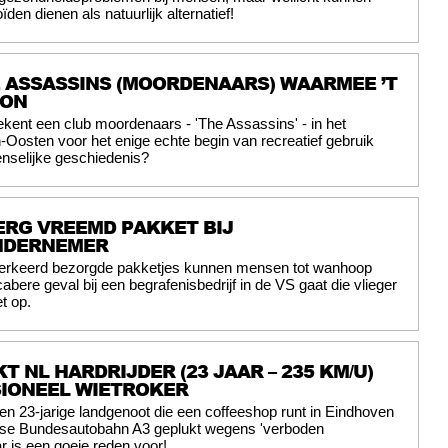
den dienen als natuurlijk alternatief!
E ASSASSINS (MOORDENAARS) WAARMEE ’T
GON
ekent een club moordenaars - 'The Assassins' - in het
osten voor het enige echte begin van recreatief gebruik
nselijke geschiedenis?
ERG VREEMD PAKKET BIJ
NDERNEMER
erkeerd bezorgde pakketjes kunnen mensen tot wanhoop
abere geval bij een begrafenisbedrijf in de VS gaat die vlieger
t op.
T NL HARDRIJDER (23 JAAR – 235 KM/U)
SIONEEL WIETROKER
en 23-jarige landgenoot die een coffeeshop runt in Eindhoven
itse Bundesautobahn A3 geplukt wegens 'verboden
r is een goeie reden voor!