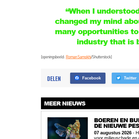
“When I understood 
changed my mind about
many opportunities to 
industry that is
[openingsbeeld:
Roman Samokhi
/Shutterstock]
DELEN
Facebook
Twitter
MEER NIEUWS
BOEREN EN BU
DE NIEUWE PES
07 augustus 2026
- H
voor milieuschade en