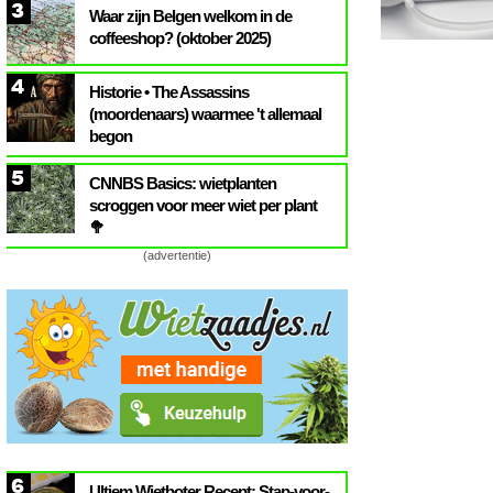
3
Waar zijn Belgen welkom in de
coffeeshop? (oktober 2025)
4
Historie • The Assassins
(moordenaars) waarmee 't allemaal
begon
5
CNNBS Basics: wietplanten
scroggen voor meer wiet per plant
🥦
(advertentie)
6
Ultiem Wietboter Recept: Stap-voor-