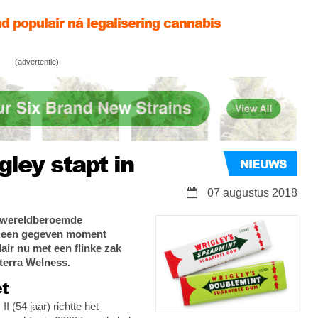
d populair ná legalisering cannabis
-patiënt die Sativex gebruikt wordt vervolgd!
(advertentie)
annabis? Onmogelijk volgens de rechter
d populair ná legalisering cannabis
ley stapt in
NIEUWS
07 augustus 2018
et wereldberoemde
p een gegeven moment
dair nu met een flinke zak
rterra Welness.
t
I (54 jaar) richtte het