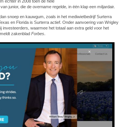
 echter in 2008 toen de hele
n junior, die de overname regelde, in één klap een miljardair.
 dan snoep en kauwgum, zoals in het mediwietbedrijf Surterra
Texas en Florida is Surterra actief. Onder aanvoering van Wrigley
ij investeerders, waarmee het totaal aan extra geld voor het
o meldt zakenblad
Forbes
.