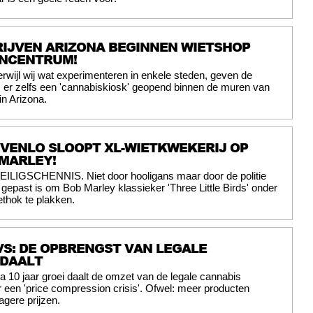
IJVEN ARIZONA BEGINNEN WIETSHOP
ENCENTRUM!
erwijl wij wat experimenteren in enkele steden, geven de
 er zelfs een 'cannabiskiosk' geopend binnen de muren van
n Arizona.
E VENLO SLOOPT XL-WIETKWEKERIJ OP
MARLEY!
EILIGSCHENNIS. Niet door hooligans maar door de politie
t gepast is om Bob Marley klassieker 'Three Little Birds' onder
ethok te plakken.
S: DE OPBRENGST VAN LEGALE
 DAALT
a 10 jaar groei daalt de omzet van de legale cannabis
r een 'price compression crisis'. Ofwel: meer producten
agere prijzen.