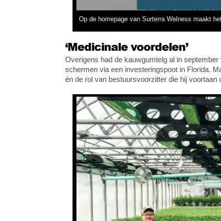
Op de homepage van Surterra Welness maakt het 
‘Medicinale voordelen’
Overigens had de kauwgumtelg al in september vor
schermen via een investeringspoot in Florida. M
én de rol van bestuursvoorzitter die hij voortaan 