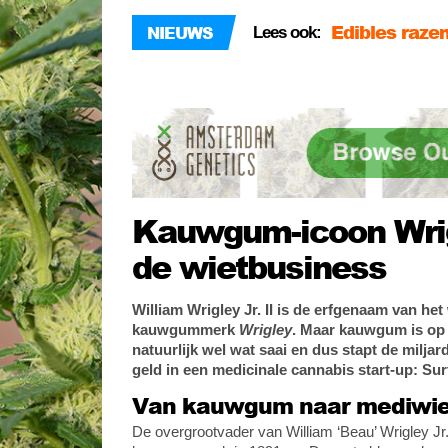
Edibles razen
NIEUWS
Lees ook:
Belgische MS
Geloven in c
Edibles razen
Kauwgum-icoon Wrig
de wietbusiness
William Wrigley Jr. II is de erfgenaam van h
kauwgummerk
Wrigley
. Maar kauwgum is o
natuurlijk wel wat saai en dus stapt de miljar
geld in een medicinale cannabis start-up: Su
Van kauwgum naar mediwie
De overgrootvader van William ‘Beau’ Wrigley Jr. I