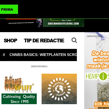
(advertenties)
PRIMA
(advertentie)
SHOP
TIP DE REDACTIE
ETPLANTEN SCROGGEN VOOR MEER WIET PER PLANT 🥦
(advertenties)