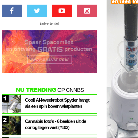
(advertentie)
NU TRENDING
OP CNNBS
1
Cool! AI-kweekrobot Spyder hangt
als een spin boven wietplanten
2
Cannabis foto’s • 6 beelden uit de
oorlog tegen wiet (#102)