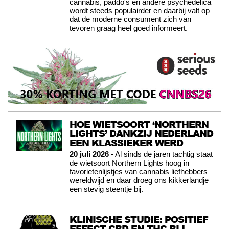
cannabis, paddo's en andere psychedelica
wordt steeds populairder en daarbij valt op
dat de moderne consument zich van
tevoren graag heel goed informeert.
HOE WIETSOORT ‘NORTHERN
LIGHTS’ DANKZIJ NEDERLAND
EEN KLASSIEKER WERD
20 juli 2026
- Al sinds de jaren tachtig staat
de wietsoort Northern Lights hoog in
favorietenlijstjes van cannabis liefhebbers
wereldwijd en daar droeg ons kikkerlandje
een stevig steentje bij.
KLINISCHE STUDIE: POSITIEF
EFFECT CBD EN THC BIJ