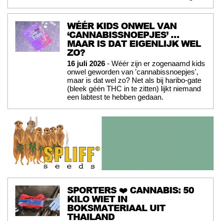
WÉÉR KIDS ONWEL VAN
‘CANNABISSNOEPJES’ …
MAAR IS DAT EIGENLIJK WEL
ZO?
16 juli 2026
- Wéér zijn er zogenaamd kids
onwel geworden van 'cannabissnoepjes',
maar is dat wel zo? Net als bij haribo-gate
(bleek géén THC in te zitten) lijkt niemand
een labtest te hebben gedaan.
SPORTERS ❤️ CANNABIS: 50
KILO WIET IN
BOKSMATERIAAL UIT
THAILAND