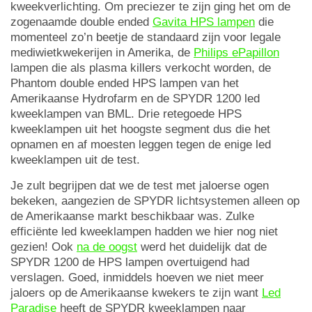
kweekverlichting. Om preciezer te zijn ging het om de
zogenaamde double ended
Gavita HPS lampen
die
momenteel zo’n beetje de standaard zijn voor legale
mediwietkwekerijen in Amerika, de
Philips ePapillon
lampen die als plasma killers verkocht worden, de
Phantom double ended HPS lampen van het
Amerikaanse Hydrofarm en de SPYDR 1200 led
kweeklampen van BML. Drie retegoede HPS
kweeklampen uit het hoogste segment dus die het
opnamen en af moesten leggen tegen de enige led
kweeklampen uit de test.
Je zult begrijpen dat we de test met jaloerse ogen
bekeken, aangezien de SPYDR lichtsystemen alleen op
de Amerikaanse markt beschikbaar was. Zulke
efficiënte led kweeklampen hadden we hier nog niet
gezien! Ook
na de oogst
werd het duidelijk dat de
SPYDR 1200 de HPS lampen overtuigend had
verslagen. Goed, inmiddels hoeven we niet meer
jaloers op de Amerikaanse kwekers te zijn want
Led
Paradise
heeft de SPYDR kweeklampen naar