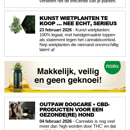
verbetert het de efficiëntie van je planten.
KUNST WIETPLANTEN TE
KOOP … NEE ECHT, SERIEUS
23 februari 2026
- Kunst wietplanten:
100% legaal, met handgemaakte toppen
als statement tegen het cannabisverbod.
Nep wietplanten die niemand onverschillig
laten! 🌿
OUTPAW DOGCARE • CBD-
PRODUCTEN VOOR EEN
GEZONDE(RE) HOND
04 februari 2026
- Cannabis is nog veel
meer dan 'high worden door THC' en dat