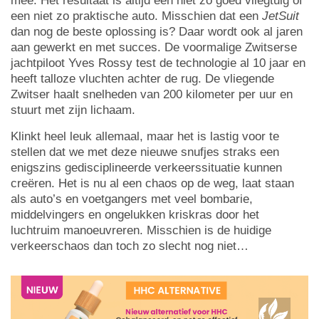
mee. Het resultaat is altijd een niet zo goed vliegtuig of
een niet zo praktische auto. Misschien dat een
JetSuit
dan nog de beste oplossing is? Daar wordt ook al jaren
aan gewerkt en met succes. De voormalige Zwitserse
jachtpiloot Yves Rossy test de technologie al 10 jaar en
heeft talloze vluchten achter de rug. De vliegende
Zwitser haalt snelheden van 200 kilometer per uur en
stuurt met zijn lichaam.
Klinkt heel leuk allemaal, maar het is lastig voor te
stellen dat we met deze nieuwe snufjes straks een
enigszins gedisciplineerde verkeerssituatie kunnen
creëren. Het is nu al een chaos op de weg, laat staan
als auto’s en voetgangers met veel bombarie,
middelvingers en ongelukken kriskras door het
luchtruim manoeuvreren. Misschien is de huidige
verkeerschaos dan toch zo slecht nog niet…