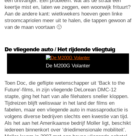
een ontvanger. Eén probleem: wat als de straal een
keertje mist en, laten we zeggen, een woonwijk frituurt?
Aan de andere kant: wietkwekers hoeven geen linke
stroomcapriolen meer uit te halen, die tappen gewoon af
van de maan voortaan 🙂
De vliegende auto / Het rijdende vliegtuig
De M200G Volanter
Toen Doc, die geflipte wetenschapper uit ‘Back to the
Future’-films, in zijn vliegende DeLorean DMC-12
stapte, ging het hart van alle filehaters sneller kloppen.
Tijdreizen blijft weliswaar in het land der films en
fabelen, maar een vliegende auto in massaproductie is
volgens diverse bedrijven slechts een kwestie van tijd.
Als het aan het Amerikaanse bedrijf Moller ligt, beschikt
iedereen binnenkort over ‘driedimensionale mobiliteit’.