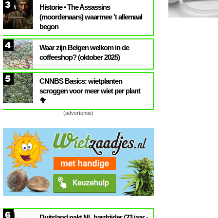
3
Historie • The Assassins
(moordenaars) waarmee 't allemaal
begon
4
Waar zijn Belgen welkom in de
coffeeshop? (oktober 2025)
5
CNNBS Basics: wietplanten
scroggen voor meer wiet per plant
🥦
(advertentie)
6
Duitsland pakt NL hardrijder (23 jaar -