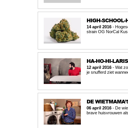
HIGH-SCHOOL-
14 april 2016
- Hogesc
strain OG NorCal Kush
HA-HO-HI-LARI
12 april 2016
- Wat zo
je snufferd ziet wanne
DE WIETMAMA’
06 april 2016
- De wie
brave huisvrouwen al