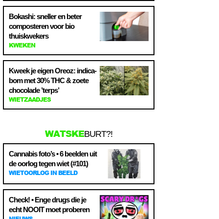
Bokashi: sneller en beter
composteren voor bio
thuiskwekers
KWEKEN
Kweek je eigen Oreoz: indica-
bom met 30% THC & zoete
chocolade ’terps’
WIETZAADJES
WATSKE
BURT?!
Cannabis foto’s • 6 beelden uit
de oorlog tegen wiet (#101)
WIETOORLOG IN BEELD
Check! • Enge drugs die je
echt NOOIT moet proberen
NIEUWS