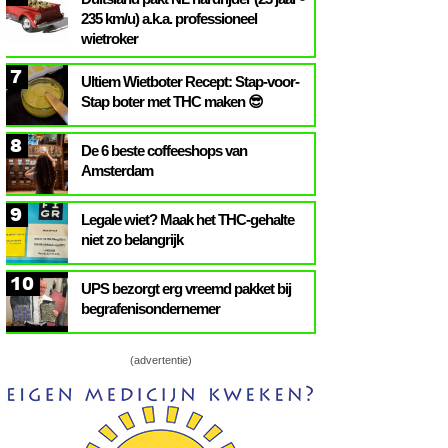
235 km/u) a.k.a. professioneel
wietroker
7
Ultiem Wietboter Recept: Stap-voor-
Stap boter met THC maken 😎
8
De 6 beste coffeeshops van
Amsterdam
9
Legale wiet? Maak het THC-gehalte
niet zo belangrijk
10
UPS bezorgt erg vreemd pakket bij
begrafenisondernemer
(advertentie)