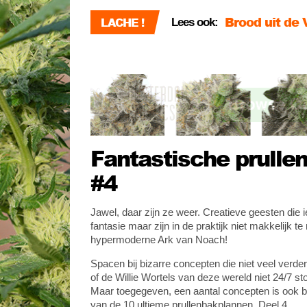
Brood uit de
LACHE !
Lees ook:
Fantastische
Filmpremière
Fantastische prulle
#4
Jawel, daar zijn ze weer. Creatieve geesten die i
fantasie maar zijn in de praktijk niet makkelijk 
hypermoderne Ark van Noach!
Spacen bij bizarre concepten die niet veel verd
of de Willie Wortels van deze wereld niet 24/7 sto
Maar toegegeven, een aantal concepten is ook b
van de 10 ultieme prullenbakplannen. Deel 4.