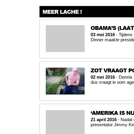
MEER LACHE !
OBAMA’S (LAAT
03 mei 2016
- Tijdens
Dinner maakte presid
ZOT VRAAGT PO
02 mei 2016
- Dennis (
dus vraagt ie oom agen
‘AMERIKA IS N
21 april 2016
- Nadat 
presentator Jimmy Ki