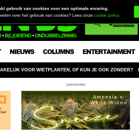
t gebruik van cookies voor een optimale ervaring.
 weten over het gebruik van cookies? Lees onze
cookie policy
.
T
NIEUWS
COLUMNS
ENTERTAINMENT
TPLANTEN, OF KUN JE OOK ZONDER?
CNNBS BASICS:
(advertentie)
 prullenbakplannen #3
: American Hustle