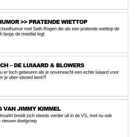
HUMOR >> PRATENDE WIETTOP
hoolhumor met Seth Rogen die als een pratende wiettop de
 langs de meetlat legt
SCH – DE LUIAARD & BLOWERS
u er toch gebeuren als je onverwacht een echte luiaard voor
er je uber-stoned bent?!
S VAN JIMMY KIMMEL
tmarkt breidt zich steeds verder uit in de VS, met nu ook
s nieuwe doelgroep