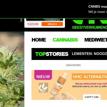
CNNBS maak
(advertentie)
Wil je meer
(advertentie)
HOME
CANNABIS
MEDIWIE
TOP
STORIES
BOOSTERS EN SUPPLEMENTEN: NOODZAKELIJK VOOR WIE
(advertentie)
Fantastische
Filmpremière