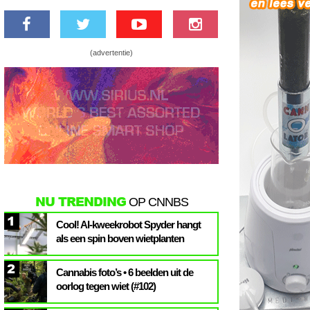
(advertentie)
NU TRENDING
OP CNNBS
1
Cool! AI-kweekrobot Spyder hangt
als een spin boven wietplanten
2
Cannabis foto’s • 6 beelden uit de
oorlog tegen wiet (#102)