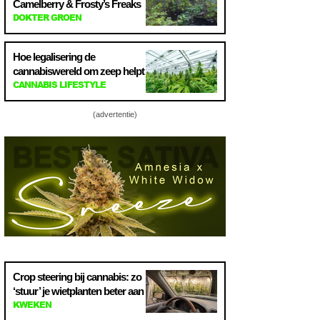
Camelberry & Frosty’s Freaks
DOKTER GROEN
Hoe legalisering de
cannabiswereld om zeep helpt
CANNABIS LIFESTYLE
(advertentie)
Crop steering bij cannabis: zo
‘stuur’ je wietplanten beter aan
KWEKEN