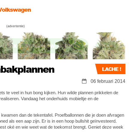
 Volkswagen
 prullenbakplannen #3
(advertentie)
: American Hustle
nbakplannen
LACHE !
06 februari 2014
ets te veel in hun bong kijken. Hun wilde plannen prikkelen de
te realiseren. Vandaag het onderhuids mobieltje en de
er kwamen dan de tekentafel. Proefballonnen die je doen afvragen
ned als een aap zijn. Er is in een hoop bullshit geïnvesteerd.
est oké en wie weet wat de toekomst brengt. Geniet deze week