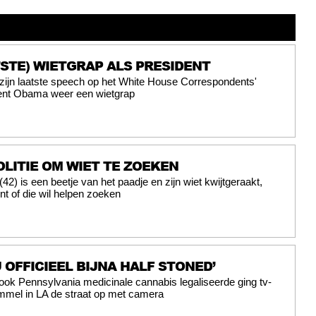
STE) WIETGRAP ALS PRESIDENT
 zijn laatste speech op het White House Correspondents'
ent Obama weer een wietgrap
LITIE OM WIET TE ZOEKEN
42) is een beetje van het paadje en zijn wiet kwijtgeraakt,
t of die wil helpen zoeken
U OFFICIEEL BIJNA HALF STONED’
ook Pennsylvania medicinale cannabis legaliseerde ging tv-
mmel in LA de straat op met camera