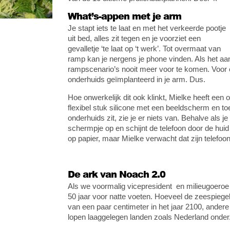
What’s-appen met je arm
Je stapt iets te laat en met het verkeerde pootje
uit bed, alles zit tegen en je voorziet een
gevalletje ‘te laat op ‘t werk’. Tot overmaat van
ramp kan je nergens je phone vinden. Als het aan
rampscenario’s nooit meer voor te komen. Voor een
onderhuids geïmplanteerd in je arm. Dus.
Hoe onwerkelijk dit ook klinkt, Mielke heeft een o
flexibel stuk silicone met een beeldscherm en to
onderhuids zit, zie je er niets van. Behalve als j
schermpje op en schijnt de telefoon door de huid
op papier, maar Mielke verwacht dat zijn telefoon
De ark van Noach 2.0
Als we voormalig vicepresident en milieugoeroe
50 jaar voor natte voeten. Hoeveel de zeespiege
van een paar centimeter in het jaar 2100, andere 
lopen laaggelegen landen zoals Nederland onder. 