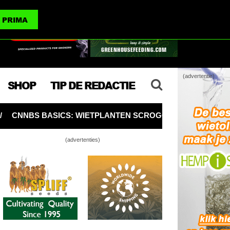
(advertenties)
PRIMA
(advertentie)
SHOP
TIP DE REDACTIE
 WIETPLANTEN SCROGGEN VOOR MEER WIET PER PLANT 🥦
(advertenties)