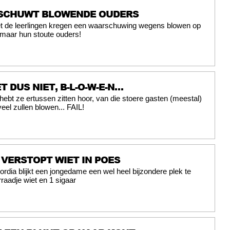
SCHUWT BLOWENDE OUDERS
et de leerlingen kregen een waarschuwing wegens blowen op
maar hun stoute ouders!
T DUS NIET, B-L-O-W-E-N…
hebt ze ertussen zitten hoor, van die stoere gasten (meestal)
eel zullen blowen... FAIL!
VERSTOPT WIET IN POES
lordia blijkt een jongedame een wel heel bijzondere plek te
raadje wiet en 1 sigaar