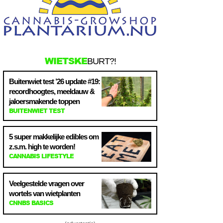
WIETSKE
BURT?!
Buitenwiet test ’26 update #19:
recordhoogtes, meeldauw &
jaloersmakende toppen
BUITENWIET TEST
5 super makkelijke edibles om
z.s.m. high te worden!
CANNABIS LIFESTYLE
Veelgestelde vragen over
wortels van wietplanten
CNNBS BASICS