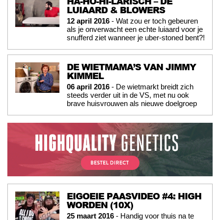
HA-HO-HI-LARISCH – DE
LUIAARD & BLOWERS
12 april 2016
- Wat zou er toch gebeuren
als je onverwacht een echte luiaard voor je
snufferd ziet wanneer je uber-stoned bent?!
DE WIETMAMA’S VAN JIMMY
KIMMEL
06 april 2016
- De wietmarkt breidt zich
steeds verder uit in de VS, met nu ook
brave huisvrouwen als nieuwe doelgroep
EIGOEIE PAASVIDEO #4: HIGH
WORDEN (10X)
25 maart 2016
- Handig voor thuis na te