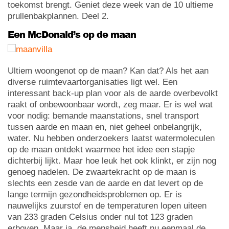
toekomst brengt. Geniet deze week van de 10 ultieme
prullenbakplannen. Deel 2.
Een McDonald’s op de maan
Ultiem woongenot op de maan? Kan dat? Als het aan
diverse ruimtevaartorganisaties ligt wel. Een
interessant back-up plan voor als de aarde overbevolkt
raakt of onbewoonbaar wordt, zeg maar. Er is wel wat
voor nodig: bemande maanstations, snel transport
tussen aarde en maan en, niet geheel onbelangrijk,
water. Nu hebben onderzoekers laatst watermoleculen
op de maan ontdekt waarmee het idee een stapje
dichterbij lijkt. Maar hoe leuk het ook klinkt, er zijn nog
genoeg nadelen. De zwaartekracht op de maan is
slechts een zesde van de aarde en dat levert op de
lange termijn gezondheidsproblemen op. Er is
nauwelijks zuurstof en de temperaturen lopen uiteen
van 233 graden Celsius onder nul tot 123 graden
erboven. Maar ja, de mensheid heeft nu eenmaal de