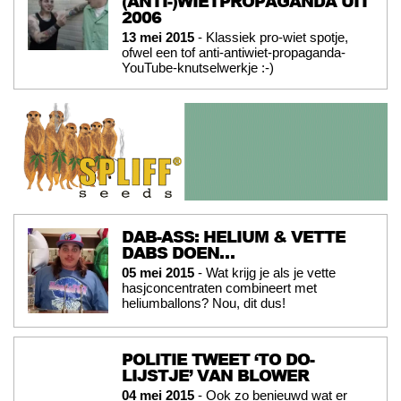
(ANTI-)WIETPROPAGANDA UIT
2006
13 mei 2015
- Klassiek pro-wiet spotje,
ofwel een tof anti-antiwiet-propaganda-
YouTube-knutselwerkje :-)
DAB-ASS: HELIUM & VETTE
DABS DOEN…
05 mei 2015
- Wat krijg je als je vette
hasjconcentraten combineert met
heliumballons? Nou, dit dus!
POLITIE TWEET ‘TO DO-
LIJSTJE’ VAN BLOWER
04 mei 2015
- Ook zo benieuwd wat er