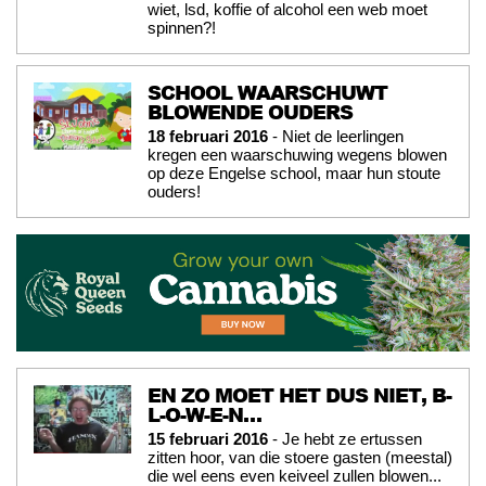
wiet, lsd, koffie of alcohol een web moet
spinnen?!
SCHOOL WAARSCHUWT
BLOWENDE OUDERS
18 februari 2016
- Niet de leerlingen
kregen een waarschuwing wegens blowen
op deze Engelse school, maar hun stoute
ouders!
EN ZO MOET HET DUS NIET, B-
L-O-W-E-N…
15 februari 2016
- Je hebt ze ertussen
zitten hoor, van die stoere gasten (meestal)
die wel eens even keiveel zullen blowen...