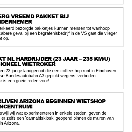
ERG VREEMD PAKKET BIJ
NDERNEMER
erkeerd bezorgde pakketjes kunnen mensen tot wanhoop
abere geval bij een begrafenisbedrijf in de VS gaat die vlieger
t op.
T NL HARDRIJDER (23 JAAR – 235 KM/U)
SIONEEL WIETROKER
en 23-jarige landgenoot die een coffeeshop runt in Eindhoven
itse Bundesautobahn A3 geplukt wegens 'verboden
r is een goeie reden voor!
IJVEN ARIZONA BEGINNEN WIETSHOP
ENCENTRUM!
erwijl wij wat experimenteren in enkele steden, geven de
 er zelfs een 'cannabiskiosk' geopend binnen de muren van
n Arizona.