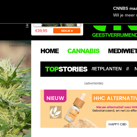
CNNBS maak
(advertentie)
Wil je meer
(advertentie)
HOME
CANNABIS
MEDIWIE
TOP
STORIES
EEN SPIN BOVEN WIETPLANTEN
NUTRIENT LOCKOUT:
(advertentie)
Ai… Friesland
Bestel nu ee