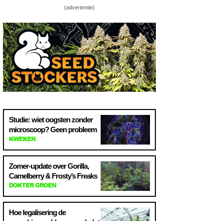
(advertentie)
Studie: wiet oogsten zonder
microscoop? Geen probleem
KWEKEN
Zomer-update over Gorilla,
Camelberry & Frosty’s Freaks
DOKTER GROEN
Hoe legalisering de