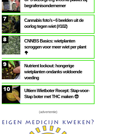
begrafenisondernemer
7
Cannabis foto’s • 6 beelden uit de
oorlog tegen wiet (#102)
8
CNNBS Basics: wietplanten
scroggen voor meer wiet per plant
🥦
9
Nutrient lockout: hongerige
wietplanten ondanks voldoende
voeding
10
Ultiem Wietboter Recept: Stap-voor-
Stap boter met THC maken 😎
(advertentie)