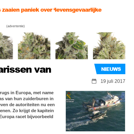
 zaaien paniek over ‘levensgevaarlijke
 zit voorlopig even zonder hasj
(advertentie)
n nieuwe Ford Fusion, met wiet erin!
larissen van
NIEUWS
19 juli 2017
drugs in Europa, met name
as van hun zuiderburen in
ven de autoriteiten nu een
nen. Zo krijgt de kapitein
 Europa racet bijvoorbeeld