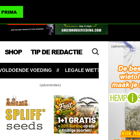
(advertenties)
PRIMA
(advertentie)
SHOP
TIP DE REDACTIE
G
LEGALE WIET? MAAK HET THC-GEHALTE NIET ZO BE
(advertenties)