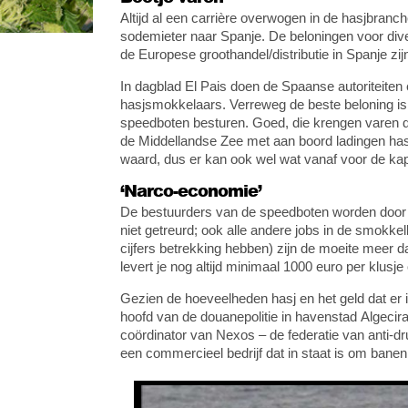
Altijd al een carrière overwogen in de hasjbranc
sodemieter naar Spanje. De beloningen voor div
de Europese groothandel/distributie in Spanje zij
In dagblad El Pais doen de Spaanse autoriteite
hasjsmokkelaars. Verreweg de beste beloning is 
speedboten besturen. Goed, die krengen varen d
de Middellandse Zee met aan boord ladingen hasj
waard, dus er kan ook wel wat vanaf voor de ka
‘Narco-economie’
De bestuurders van de speedboten worden door 
niet getreurd; ook alle andere jobs in de smo
cijfers betrekking hebben) zijn de moeite meer d
levert je nog altijd minimaal 1000 euro per klusje
Gezien de hoeveelheden hasj en het geld dat er 
hoofd van de douanepolitie in havenstad Algecira
coördinator van Nexos – de federatie van anti-dru
een commercieel bedrijf dat in staat is om bane