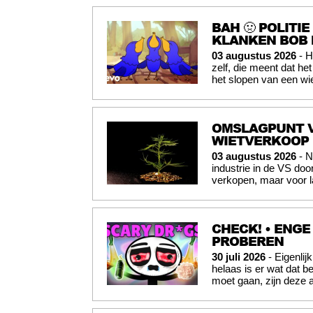
BAH 🤢 POLITI
KLANKEN BOB 
03 augustus 2026
- H
zelf, die meent dat he
het slopen van een wi
OMSLAGPUNT V
WIETVERKOOP
03 augustus 2026
- N
industrie in de VS doo
verkopen, maar voor l
CHECK! • ENGE
PROBEREN
30 juli 2026
- Eigenli
helaas is er wat dat b
moet gaan, zijn deze 