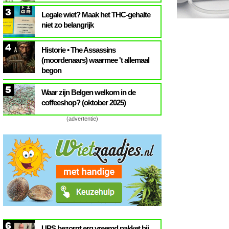
3
Legale wiet? Maak het THC-gehalte
niet zo belangrijk
4
Historie • The Assassins
(moordenaars) waarmee 't allemaal
begon
5
Waar zijn Belgen welkom in de
coffeeshop? (oktober 2025)
(advertentie)
6
UPS bezorgt erg vreemd pakket bij