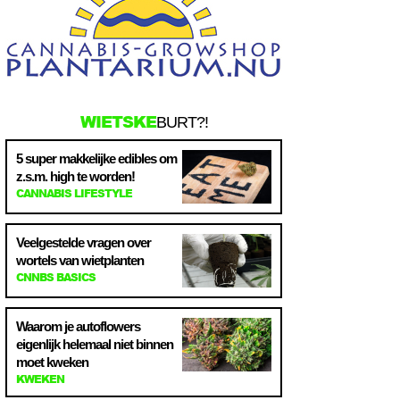
WIETSKE
BURT?!
5 super makkelijke edibles om
z.s.m. high te worden!
CANNABIS LIFESTYLE
Veelgestelde vragen over
wortels van wietplanten
CNNBS BASICS
Waarom je autoflowers
eigenlijk helemaal niet binnen
moet kweken
KWEKEN