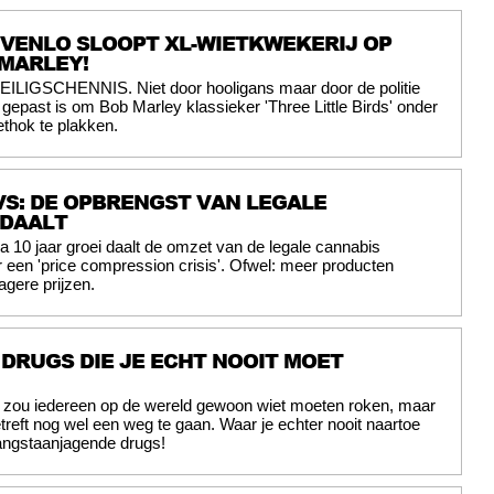
E VENLO SLOOPT XL-WIETKWEKERIJ OP
MARLEY!
EILIGSCHENNIS. Niet door hooligans maar door de politie
t gepast is om Bob Marley klassieker 'Three Little Birds' onder
ethok te plakken.
S: DE OPBRENGST VAN LEGALE
 DAALT
a 10 jaar groei daalt de omzet van de legale cannabis
r een 'price compression crisis'. Ofwel: meer producten
agere prijzen.
 DRUGS DIE JE ECHT NOOIT MOET
jk zou iedereen op de wereld gewoon wiet moeten roken, maar
etreft nog wel een weg te gaan. Waar je echter nooit naartoe
angstaanjagende drugs!