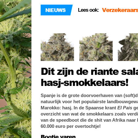
Verzekeraars
NIEUWS
Lees ook:
wietteelt’
Ai… Friesland
Bestel nu ee
Dit zijn de riante sa
hasj-smokkelaars!
Spanje is de grote doorvoerhaven van (soft)
natuurlijk voor het populairste landbouwgew
Marokko: hasj. In de Spaanse krant
El Pais
ge
overzicht van wat de smokkelaars zoals verdie
van de speedboot die de shit van Afrika naar
60.000 euro per overtochtje!
Bootje varen