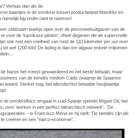
he? Verhuis dan als de
erse baantjes in de smokkel tussen productieland Marokko en
n namelijk bijzonder riant te noemen!
n een zeldzaam boekje open over de personeelsuitgaven van de
er voor de ‘kamikaze piloten’, ofwel degenen die de supersnelle
an ook met een snelheid van rond de 110 kilometer per uur over
 tot wel 1200 kilo! De lading is dan om algauw enkele miljoenen
pitein…
de bazen het meest gewaardeerd en het beste betaald, maar
kkelbusiness van de bendes rondom Cádiz (waarop de Spaanse
an waard. Sterker nog, het allerslechtst betaalde hasjbaantje
 op!
in de smokkelbizz omgaat in zuid-Spanje spreekt Miguel Gil, het
s, over ‘werken in een perfect hiërarchisch netwerk’. De
gsoperaties – is Francisco Mena en hij stelt: ‘De bendes zijn als
n te creëren en een “narco-economie”.