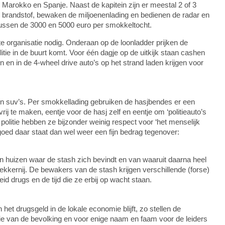
Marokko en Spanje. Naast de kapitein zijn er meestal 2 of 3
brandstof, bewaken de miljoenenlading en bedienen de radar en
ussen de 3000 en 5000 euro per smokkeltocht.
te organisatie nodig. Onderaan op de loonladder prijken de
itie in de buurt komt. Voor één dagje op de uitkijk staan cashen
n en in de 4-wheel drive auto’s op het strand laden krijgen voor
 en suv’s. Per smokkellading gebruiken de hasjbendes er een
rij te maken, eentje voor de hasj zelf en eentje om ‘politieauto’s
olitie hebben ze bijzonder weinig respect voor ‘het menselijk
r goed daar staat dan wel weer een fijn bedrag tegenover:
n huizen waar de stash zich bevindt en van waaruit daarna heel
kernij. De bewakers van de stash krijgen verschillende (forse)
id drugs en de tijd die ze erbij op wacht staan.
 het drugsgeld in de lokale economie blijft, zo stellen de
tie van de bevolking en voor enige naam en faam voor de leiders