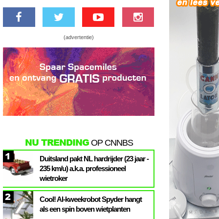
(advertentie)
NU TRENDING
OP CNNBS
1
Duitsland pakt NL hardrijder (23 jaar -
235 km/u) a.k.a. professioneel
wietroker
2
Cool! AI-kweekrobot Spyder hangt
als een spin boven wietplanten