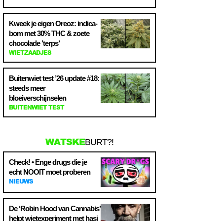
Kweek je eigen Oreoz: indica-
bom met 30% THC & zoete
chocolade ’terps’
WIETZAADJES
Buitenwiet test ’26 update #18:
steeds meer
bloeiverschijnselen
BUITENWIET TEST
WATSKE
BURT?!
Check! • Enge drugs die je
echt NOOIT moet proberen
NIEUWS
De ‘Robin Hood van Cannabis’
helpt wietexperiment met hasj