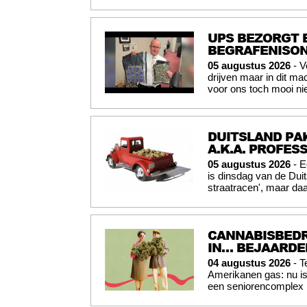
UPS BEZORGT 
BEGRAFENISO
05 augustus 2026
- V
drijven maar in dit mac
voor ons toch mooi nie
DUITSLAND PAK
A.K.A. PROFES
05 augustus 2026
- E
is dinsdag van de Du
straatracen', maar daa
CANNABISBEDR
IN… BEJAARD
04 augustus 2026
- T
Amerikanen gas: nu is
een seniorencomplex i