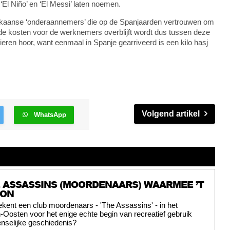
‘El Niño’ en ‘El Messi’ laten noemen.
kaanse ‘onderaannemers’ die op de Spanjaarden vertrouwen om
de kosten voor de werknemers overblijft wordt dus tussen deze
pieren hoor, want eenmaal in Spanje gearriveerd is een kilo hasj
Volgend artikel
WhatsApp
E ASSASSINS (MOORDENAARS) WAARMEE ’T
GON
ekent een club moordenaars - 'The Assassins' - in het
osten voor het enige echte begin van recreatief gebruik
nselijke geschiedenis?