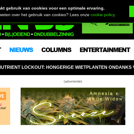
t gebruik van cookies voor een optimale ervaring.
 weten over het gebruik van cookies? Lees onze
cookie policy
.
T
NIEUWS
COLUMNS
ENTERTAINMENT
 HONGERIGE WIETPLANTEN ONDANKS VOLDOENDE VOEDIN
(advertentie)
 zit voorlopig even zonder hasj
n nieuwe Ford Fusion, met wiet erin!