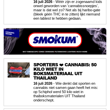
16 juli 2026
- Wéér zijn er zogenaamd kids
onwel geworden van 'cannabissnoepjes',
maar is dat wel zo? Net als bij haribo-gate
(bleek géén THC in te zitten) lijkt niemand
een labtest te hebben gedaan.
SPORTERS ❤️ CANNABIS: 50
KILO WIET IN
BOKSMATERIAAL UIT
THAILAND
16 juli 2026
- Wie denkt dat sporten en
cannabis niet samen gaan heeft het mis:
op Schiphol werd 50 kilo wiet in
thaiboksmaterialen UIT Thailand
onderschept.