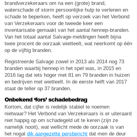
brandverzekeraars om na een (grote) brand,
waterschade of storm persoonlijke hulp te verlenen en
schade te beperken, heeft op verzoek van het Verbond
van Verzekeraars voor de tweede keer een
inventarisatie gemaakt van het aantal hennep-branden.
Van het totaal aantal Salvage-meldingen heeft bijna
twee procent de oorzaak wietteelt, wat neerkomt op één
op de vijftig branden.
Registreerde Salvage zowel in 2013 als 2014 nog 73
branden waarbij hennep in het spel was, in 2015 en
2016 lag dat iets hoger met 81 en 79 branden in huizen
en bedrijven met wietteelt. In de eerste helft van 2017
staat de teller op 37 branden.
Onbekend ‘fors’ schadebedrag
Kortom, dat cijfer is redelijk stabiel te noemen
nietwaar? Het Verbond van Verzekeraars is er uiteraard
niet happig op om schadegeld uit te keren (zijn ze
namelijk nooit), wat wellicht mede de oorzaak is van
het nogal
dik aangezette persbericht
dat men de deur