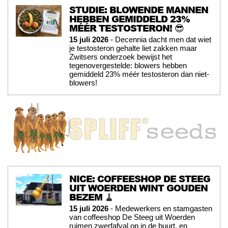
STUDIE: BLOWENDE MANNEN
HEBBEN GEMIDDELD 23%
MÉÉR TESTOSTERON! 😎
15 juli 2026
- Decennia dacht men dat wiet
je testosteron gehalte liet zakken maar
Zwitsers onderzoek bewijst het
tegenovergestelde: blowers hebben
gemiddeld 23% méér testosteron dan niet-
blowers!
NICE: COFFEESHOP DE STEEG
UIT WOERDEN WINT GOUDEN
BEZEM 🧹
15 juli 2026
- Medewerkers en stamgasten
van coffeeshop De Steeg uit Woerden
ruimen zwerfafval op in de buurt, en