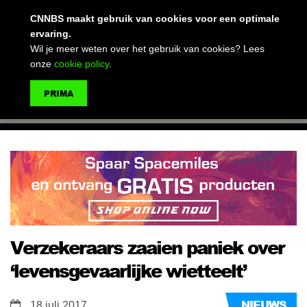
(advertentie)
CNNBS maakt gebruik van cookies voor een optimale
ervaring.
Wil je meer weten over het gebruik van cookies? Lees
onze
cookie policy
.
MENU
PRIMA
ZOEKEN
Verzekeraars zaaien paniek over
‘levensgevaarlijke wietteelt’
NIEUWS
18 juli 2017