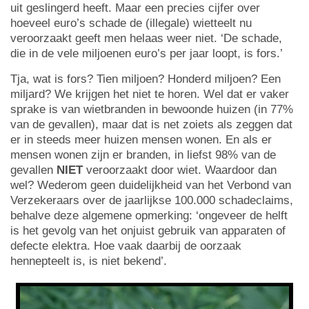
uit geslingerd heeft. Maar een precies cijfer over
hoeveel euro’s schade de (illegale) wietteelt nu
veroorzaakt geeft men helaas weer niet. ‘De schade,
die in de vele miljoenen euro’s per jaar loopt, is fors.’
Tja, wat is fors? Tien miljoen? Honderd miljoen? Een
miljard? We krijgen het niet te horen. Wel dat er vaker
sprake is van wietbranden in bewoonde huizen (in 77%
van de gevallen), maar dat is net zoiets als zeggen dat
er in steeds meer huizen mensen wonen. En als er
mensen wonen zijn er branden, in liefst 98% van de
gevallen
NIET
veroorzaakt door wiet. Waardoor dan
wel? Wederom geen duidelijkheid van het Verbond van
Verzekeraars over de jaarlijkse 100.000 schadeclaims,
behalve deze algemene opmerking: ‘ongeveer de helft
is het gevolg van het onjuist gebruik van apparaten of
defecte elektra. Hoe vaak daarbij de oorzaak
hennepteelt is, is niet bekend’.