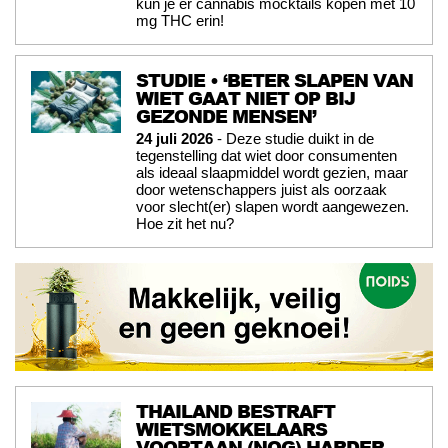
kun je er cannabis mocktails kopen met 10
mg THC erin!
STUDIE • ‘BETER SLAPEN VAN
WIET GAAT NIET OP BIJ
GEZONDE MENSEN’
24 juli 2026
- Deze studie duikt in de
tegenstelling dat wiet door consumenten
als ideaal slaapmiddel wordt gezien, maar
door wetenschappers juist als oorzaak
voor slecht(er) slapen wordt aangewezen.
Hoe zit het nu?
THAILAND BESTRAFT
WIETSMOKKELAARS
VOORTAAN (NOG) HARDER