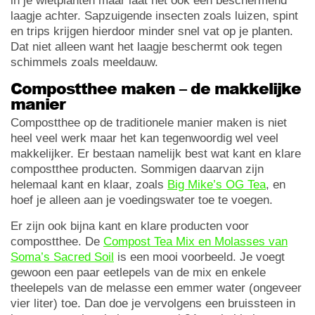
in je wietplanten maar laat het ook een beschermend
laagje achter. Sapzuigende insecten zoals luizen, spint
en trips krijgen hierdoor minder snel vat op je planten.
Dat niet alleen want het laagje beschermt ook tegen
schimmels zoals meeldauw.
Compostthee maken – de makkelijke
manier
Compostthee op de traditionele manier maken is niet
heel veel werk maar het kan tegenwoordig wel veel
makkelijker. Er bestaan namelijk best wat kant en klare
compostthee producten. Sommigen daarvan zijn
helemaal kant en klaar, zoals
Big Mike’s OG Tea
, en
hoef je alleen aan je voedingswater toe te voegen.
Er zijn ook bijna kant en klare producten voor
compostthee. De
Compost Tea Mix en Molasses van
Soma’s Sacred Soil
is een mooi voorbeeld. Je voegt
gewoon een paar eetlepels van de mix en enkele
theelepels van de melasse een emmer water (ongeveer
vier liter) toe. Dan doe je vervolgens een bruissteen in