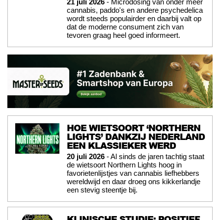
21 juli 2026
- Microdosing van onder meer
cannabis, paddo's en andere psychedelica
wordt steeds populairder en daarbij valt op
dat de moderne consument zich van
tevoren graag heel goed informeert.
HOE WIETSOORT ‘NORTHERN
LIGHTS’ DANKZIJ NEDERLAND
EEN KLASSIEKER WERD
20 juli 2026
- Al sinds de jaren tachtig staat
de wietsoort Northern Lights hoog in
favorietenlijstjes van cannabis liefhebbers
wereldwijd en daar droeg ons kikkerlandje
een stevig steentje bij.
KLINISCHE STUDIE: POSITIEF