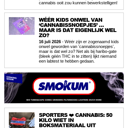
cannabis ooit zou kunnen bewerkstelligen!
WÉÉR KIDS ONWEL VAN
‘CANNABISSNOEPJES’ …
MAAR IS DAT EIGENLIJK WEL
ZO?
16 juli 2026
- Wéér zijn er zogenaamd kids
onwel geworden van 'cannabissnoepjes',
maar is dat wel zo? Net als bij haribo-gate
(bleek géén THC in te zitten) lijkt niemand
een labtest te hebben gedaan.
SPORTERS ❤️ CANNABIS: 50
KILO WIET IN
BOKSMATERIAAL UIT