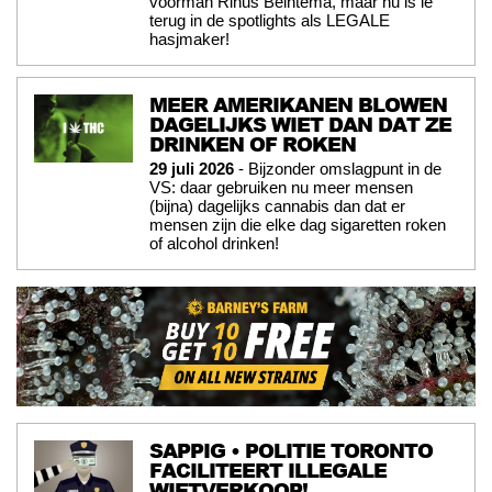
voorman Rinus Beintema, maar nu is ie
terug in de spotlights als LEGALE
hasjmaker!
MEER AMERIKANEN BLOWEN
DAGELIJKS WIET DAN DAT ZE
DRINKEN OF ROKEN
29 juli 2026
- Bijzonder omslagpunt in de
VS: daar gebruiken nu meer mensen
(bijna) dagelijks cannabis dan dat er
mensen zijn die elke dag sigaretten roken
of alcohol drinken!
SAPPIG • POLITIE TORONTO
FACILITEERT ILLEGALE
WIETVERKOOP!