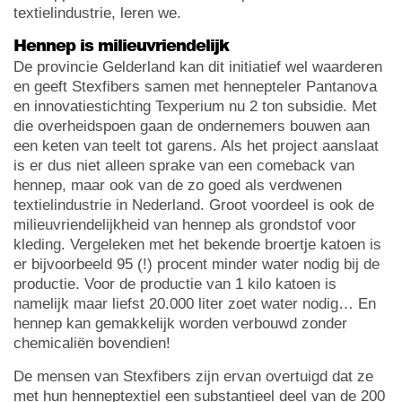
textielindustrie, leren we.
Hennep is milieuvriendelijk
De provincie Gelderland kan dit initiatief wel waarderen
en geeft Stexfibers samen met hennepteler Pantanova
en innovatiestichting Texperium nu 2 ton subsidie. Met
die overheidspoen gaan de ondernemers bouwen aan
een keten van teelt tot garens. Als het project aanslaat
is er dus niet alleen sprake van een comeback van
hennep, maar ook van de zo goed als verdwenen
textielindustrie in Nederland. Groot voordeel is ook de
milieuvriendelijkheid van hennep als grondstof voor
kleding. Vergeleken met het bekende broertje katoen is
er bijvoorbeeld 95 (!) procent minder water nodig bij de
productie. Voor de productie van 1 kilo katoen is
namelijk maar liefst 20.000 liter zoet water nodig… En
hennep kan gemakkelijk worden verbouwd zonder
chemicaliën bovendien!
De mensen van Stexfibers zijn ervan overtuigd dat ze
met hun henneptextiel een substantieel deel van de 200