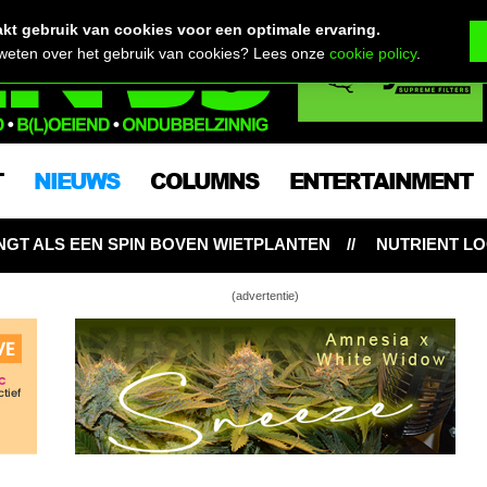
t gebruik van cookies voor een optimale ervaring.
 weten over het gebruik van cookies? Lees onze
cookie policy
.
T
NIEUWS
COLUMNS
ENTERTAINMENT
BOVEN WIETPLANTEN
NUTRIENT LOCKOUT: HONGERIG
(advertentie)
strijding op zijn Limburgs…
& Charlo Greene & Wietconcert