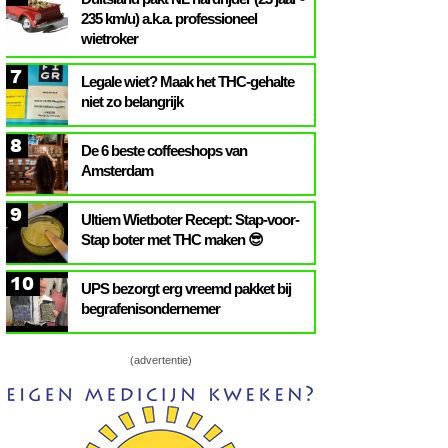
235 km/u) a.k.a. professioneel
wietroker
7
Legale wiet? Maak het THC-gehalte
niet zo belangrijk
8
De 6 beste coffeeshops van
Amsterdam
9
Ultiem Wietboter Recept: Stap-voor-
Stap boter met THC maken 😎
10
UPS bezorgt erg vreemd pakket bij
begrafenisondernemer
(advertentie)