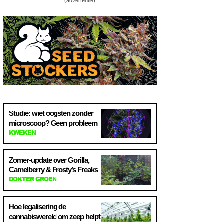
(advertentie)
Studie: wiet oogsten zonder
microscoop? Geen probleem
KWEKEN
Zomer-update over Gorilla,
Camelberry & Frosty’s Freaks
DOKTER GROEN
Hoe legalisering de
cannabiswereld om zeep helpt