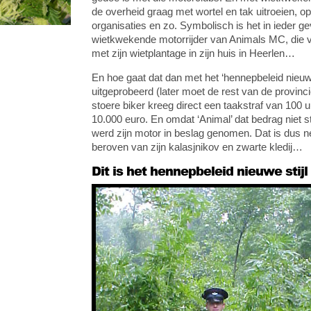
de overheid graag met wortel en tak uitroeien, o
organisaties en zo. Symbolisch is het in ieder g
wietkwekende motorrijder van Animals MC, die v
met zijn wietplantage in zijn huis in Heerlen…
En hoe gaat dat dan met het ‘hennepbeleid nieuwe 
uitgeprobeerd (later moet de rest van de provinc
stoere biker kreeg direct een taakstraf van 100 
10.000 euro. En omdat ‘Animal’ dat bedrag niet 
werd zijn motor in beslag genomen. Dat is dus net
beroven van zijn kalasjnikov en zwarte kledij…
Dit is het hennepbeleid nieuwe stijl