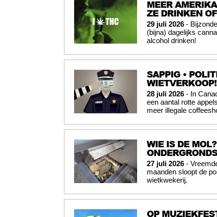
MEER AMERIKA
ZE DRINKEN O
29 juli 2026
- Bijzond
(bijna) dagelijks cann
alcohol drinken!
SAPPIG • POLI
WIETVERKOOP!
28 juli 2026
- In Canad
een aantal rotte appel
meer illegale coffees
WIE IS DE MO
ONDERGRONDS 
27 juli 2026
- Vreemde 
maanden sloopt de p
wietkwekerij.
OP MUZIEKFES