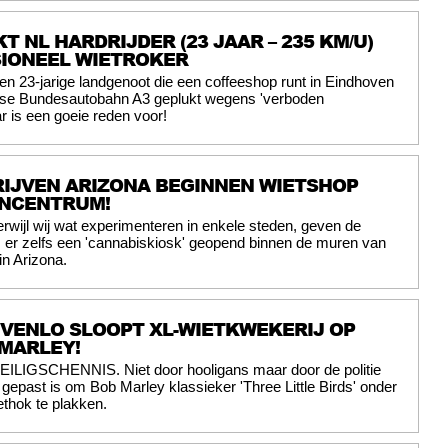
T NL HARDRIJDER (23 JAAR – 235 KM/U)
SIONEEL WIETROKER
en 23-jarige landgenoot die een coffeeshop runt in Eindhoven
itse Bundesautobahn A3 geplukt wegens 'verboden
r is een goeie reden voor!
IJVEN ARIZONA BEGINNEN WIETSHOP
ENCENTRUM!
erwijl wij wat experimenteren in enkele steden, geven de
 er zelfs een 'cannabiskiosk' geopend binnen de muren van
n Arizona.
E VENLO SLOOPT XL-WIETKWEKERIJ OP
MARLEY!
EILIGSCHENNIS. Niet door hooligans maar door de politie
t gepast is om Bob Marley klassieker 'Three Little Birds' onder
ethok te plakken.