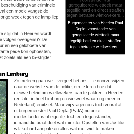
p beschuldiging van criminele
eval een mooie vangst: de
orige week tegen de lamp liep
Burgemeester van Heerlen Paul
Depla: voorstander van
stijl’ dat in Heerlen wordt
gereguleerde wietteelt maar
ie volgen overigens)? De
tegelijk hard en direct straffen
uur en een geldboete van
tegen betrapte wietkwekers…
stante pede kon ophoesten,
 zoiets als een IS-strijder
 in Limburg
Zo meteen gaan we – vergeef het ons – je doorverwijzen
naar de website van de politie, om te leren hoe dat
nieuwe beleid om wietkwekers aan te pakken in Heerlen
(en later in heel Limburg en wie weet waar nog meer in
Nederland) eruitziet. Maar wij vragen ons toch vooral af
of burgemeester Paul Depla (PvdA) nu onze
medestander is of eigenlijk toch een tegenstander,
iemand die braaf doet wat minister Opstelten van Justitie
wil: keihard aanpakken alles wat met wiet te maken