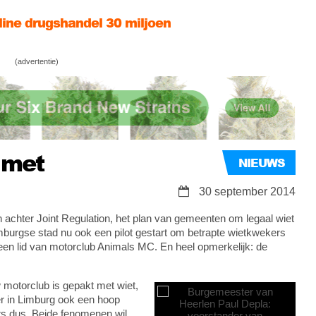
ine drugshandel 30 miljoen
strijding op zijn Limburgs…
(advertentie)
& Charlo Greene & Wietconcert
 met
NIEUWS
30 september 2014
achter Joint Regulation, het plan van gemeenten om legaal wiet
mburgse stad nu ook een pilot gestart om betrapte wietkwekers
r: een lid van motorclub Animals MC. En heel opmerkelijk: de
aw motorclub is gepakt met wiet,
 er in Limburg ook een hoop
rs dus. Beide fenomenen wil