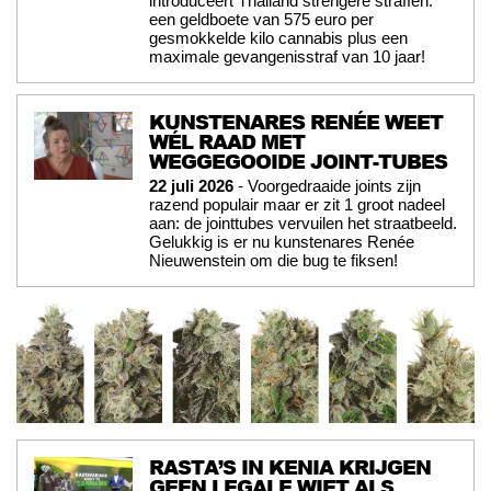
introduceert Thailand strengere straffen:
een geldboete van 575 euro per
gesmokkelde kilo cannabis plus een
maximale gevangenisstraf van 10 jaar!
KUNSTENARES RENÉE WEET
WÉL RAAD MET
WEGGEGOOIDE JOINT-TUBES
22 juli 2026
- Voorgedraaide joints zijn
razend populair maar er zit 1 groot nadeel
aan: de jointtubes vervuilen het straatbeeld.
Gelukkig is er nu kunstenares Renée
Nieuwenstein om die bug te fiksen!
RASTA’S IN KENIA KRIJGEN
GEEN LEGALE WIET ALS