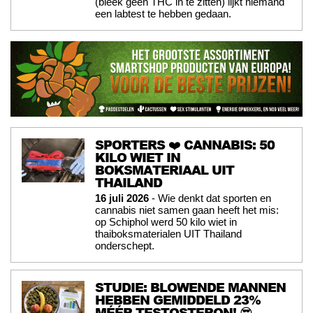
(bleek géén THC in te zitten) lijkt niemand
een labtest te hebben gedaan.
SPORTERS ❤️ CANNABIS: 50
KILO WIET IN
BOKSMATERIAAL UIT
THAILAND
16 juli 2026
- Wie denkt dat sporten en
cannabis niet samen gaan heeft het mis:
op Schiphol werd 50 kilo wiet in
thaiboksmaterialen UIT Thailand
onderschept.
STUDIE: BLOWENDE MANNEN
HEBBEN GEMIDDELD 23%
MÉÉR TESTOSTERON! 😎