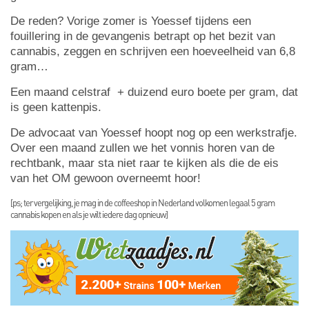
De reden? Vorige zomer is Yoessef tijdens een
fouillering in de gevangenis betrapt op het bezit van
cannabis, zeggen en schrijven een hoeveelheid van 6,8
gram…
Een maand celstraf + duizend euro boete per gram, dat
is geen kattenpis.
De advocaat van Yoessef hoopt nog op een werkstrafje.
Over een maand zullen we het vonnis horen van de
rechtbank, maar sta niet raar te kijken als die de eis
van het OM gewoon overneemt hoor!
[ps; ter vergelijking, je mag in de coffeeshop in Nederland volkomen legaal 5 gram
cannabis kopen en als je wilt iedere dag opnieuw]