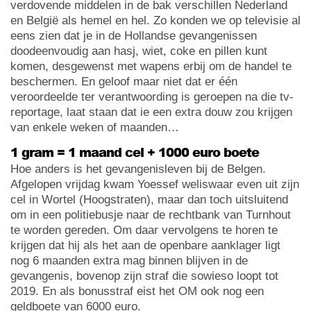
verdovende middelen in de bak verschillen Nederland
en België als hemel en hel. Zo konden we op televisie al
eens zien dat je in de Hollandse gevangenissen
doodeenvoudig aan hasj, wiet, coke en pillen kunt
komen, desgewenst met wapens erbij om de handel te
beschermen. En geloof maar niet dat er één
veroordeelde ter verantwoording is geroepen na die tv-
reportage, laat staan dat ie een extra douw zou krijgen
van enkele weken of maanden…
1 gram = 1 maand cel + 1000 euro boete
Hoe anders is het gevangenisleven bij de Belgen.
Afgelopen vrijdag kwam Yoessef weliswaar even uit zijn
cel in Wortel (Hoogstraten), maar dan toch uitsluitend
om in een politiebusje naar de rechtbank van Turnhout
te worden gereden. Om daar vervolgens te horen te
krijgen dat hij als het aan de openbare aanklager ligt
nog 6 maanden extra mag binnen blijven in de
gevangenis, bovenop zijn straf die sowieso loopt tot
2019. En als bonusstraf eist het OM ook nog een
geldboete van 6000 euro.