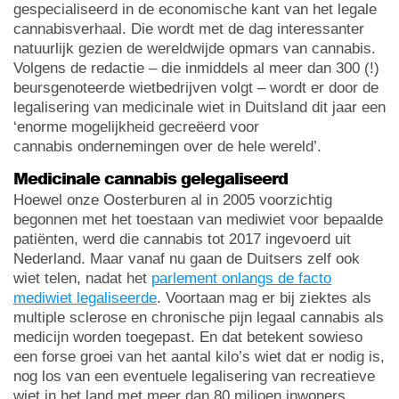
gespecialiseerd in de economische kant van het legale
cannabisverhaal. Die wordt met de dag interessanter
natuurlijk gezien de wereldwijde opmars van cannabis.
Volgens de redactie – die inmiddels al meer dan 300 (!)
beursgenoteerde wietbedrijven volgt – wordt er door de
legalisering van medicinale wiet in Duitsland dit jaar een
‘enorme mogelijkheid gecreëerd voor
cannabis ondernemingen over de hele wereld’.
Medicinale cannabis gelegaliseerd
Hoewel onze Oosterburen al in 2005 voorzichtig
begonnen met het toestaan van mediwiet voor bepaalde
patiënten, werd die cannabis tot 2017 ingevoerd uit
Nederland. Maar vanaf nu gaan de Duitsers zelf ook
wiet telen, nadat het
parlement onlangs de facto
mediwiet legaliseerde
. Voortaan mag er bij ziektes als
multiple sclerose en chronische pijn legaal cannabis als
medicijn worden toegepast. En dat betekent sowieso
een forse groei van het aantal kilo’s wiet dat er nodig is,
nog los van een eventuele legalisering van recreatieve
wiet in het land met meer dan 80 miljoen inwoners.