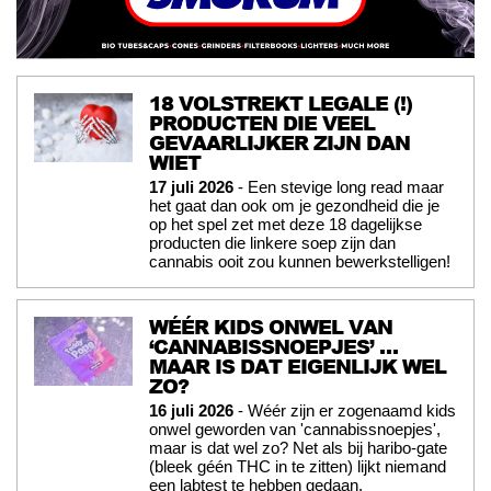
18 VOLSTREKT LEGALE (!)
PRODUCTEN DIE VEEL
GEVAARLIJKER ZIJN DAN
WIET
17 juli 2026
- Een stevige long read maar
het gaat dan ook om je gezondheid die je
op het spel zet met deze 18 dagelijkse
producten die linkere soep zijn dan
cannabis ooit zou kunnen bewerkstelligen!
WÉÉR KIDS ONWEL VAN
‘CANNABISSNOEPJES’ …
MAAR IS DAT EIGENLIJK WEL
ZO?
16 juli 2026
- Wéér zijn er zogenaamd kids
onwel geworden van 'cannabissnoepjes',
maar is dat wel zo? Net als bij haribo-gate
(bleek géén THC in te zitten) lijkt niemand
een labtest te hebben gedaan.