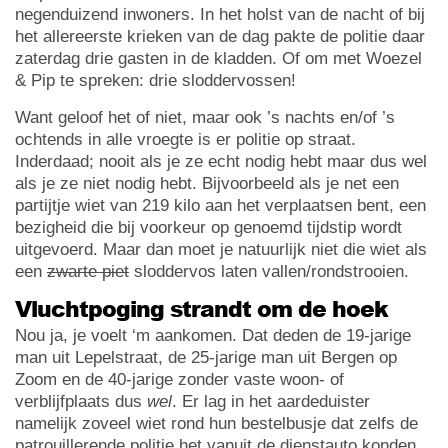
negenduizend inwoners. In het holst van de nacht of bij
het allereerste krieken van de dag pakte de politie daar
zaterdag drie gasten in de kladden. Of om met Woezel
& Pip te spreken: drie sloddervossen!
Want geloof het of niet, maar ook ’s nachts en/of ’s
ochtends in alle vroegte is er politie op straat.
Inderdaad; nooit als je ze echt nodig hebt maar dus wel
als je ze niet nodig hebt. Bijvoorbeeld als je net een
partijtje wiet van 219 kilo aan het verplaatsen bent, een
bezigheid die bij voorkeur op genoemd tijdstip wordt
uitgevoerd. Maar dan moet je natuurlijk niet die wiet als
een
zwarte piet
sloddervos laten vallen/rondstrooien.
Vluchtpoging strandt om de hoek
Nou ja, je voelt ‘m aankomen. Dat deden de 19-jarige
man uit Lepelstraat, de 25-jarige man uit Bergen op
Zoom en de 40-jarige zonder vaste woon- of
verblijfplaats dus
wel
. Er lag in het aardeduister
namelijk zoveel wiet rond hun bestelbusje dat zelfs de
patrouillerende politie het vanuit de dienstauto konden