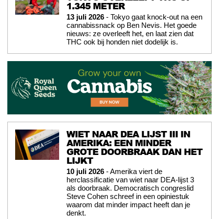
1.345 METER
13 juli 2026
- Tokyo gaat knock-out na een
cannabissnack op Ben Nevis. Het goede
nieuws: ze overleeft het, en laat zien dat
THC ook bij honden niet dodelijk is.
WIET NAAR DEA LIJST III IN
AMERIKA: EEN MINDER
GROTE DOORBRAAK DAN HET
LIJKT
10 juli 2026
- Amerika viert de
herclassificatie van wiet naar DEA-lijst 3
als doorbraak. Democratisch congreslid
Steve Cohen schreef in een opiniestuk
waarom dat minder impact heeft dan je
denkt.