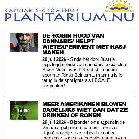
DE ‘ROBIN HOOD VAN
CANNABIS’ HELPT
WIETEXPERIMENT MET HASJ
MAKEN
29 juli 2026
- Sinds het door Justitie
opgelegde einde van cannabis social club
Suver Nuver was het wat stil rondom
voorman Rinus Beintema, maar nu is ie
terug in de spotlights als LEGALE
hasjmaker!
MEER AMERIKANEN BLOWEN
DAGELIJKS WIET DAN DAT ZE
DRINKEN OF ROKEN
29 juli 2026
- Bijzonder omslagpunt in de
VS: daar gebruiken nu meer mensen
(bijna) dagelijks cannabis dan dat er
mensen zijn die elke dag sigaretten roken