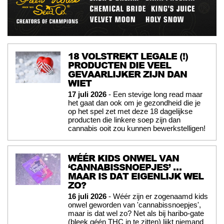
18 VOLSTREKT LEGALE (!)
PRODUCTEN DIE VEEL
GEVAARLIJKER ZIJN DAN
WIET
17 juli 2026
- Een stevige long read maar
het gaat dan ook om je gezondheid die je
op het spel zet met deze 18 dagelijkse
producten die linkere soep zijn dan
cannabis ooit zou kunnen bewerkstelligen!
WÉÉR KIDS ONWEL VAN
‘CANNABISSNOEPJES’ …
MAAR IS DAT EIGENLIJK WEL
ZO?
16 juli 2026
- Wéér zijn er zogenaamd kids
onwel geworden van 'cannabissnoepjes',
maar is dat wel zo? Net als bij haribo-gate
(bleek géén THC in te zitten) lijkt niemand