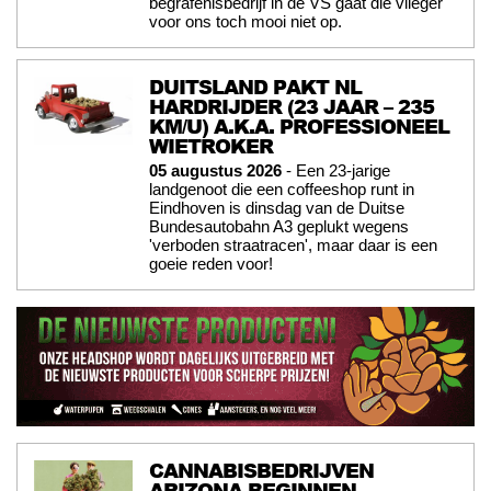
begrafenisbedrijf in de VS gaat die vlieger
voor ons toch mooi niet op.
DUITSLAND PAKT NL
HARDRIJDER (23 JAAR – 235
KM/U) A.K.A. PROFESSIONEEL
WIETROKER
05 augustus 2026
- Een 23-jarige
landgenoot die een coffeeshop runt in
Eindhoven is dinsdag van de Duitse
Bundesautobahn A3 geplukt wegens
'verboden straatracen', maar daar is een
goeie reden voor!
CANNABISBEDRIJVEN
ARIZONA BEGINNEN