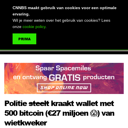
(advertentie)
CNNBS maakt gebruik van cookies voor een optimale
ervaring.
Wil je meer weten over het gebruik van cookies? Lees
onze
cookie policy
.
MENU
PRIMA
ZOEKEN
Politie
steelt
kraakt wallet met
500 bitcoin (€27 miljoen 😱) van
wietkweker