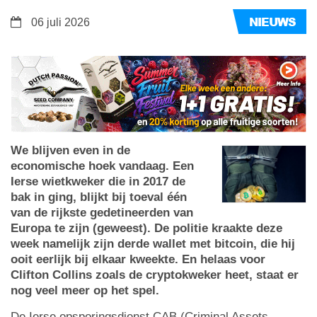
NIEUWS
06 juli 2026
We blijven even in de
economische hoek vandaag. Een
Ierse wietkweker die in 2017 de
bak in ging, blijkt bij toeval één
van de rijkste gedetineerden van
Europa te zijn (geweest). De politie kraakte deze
week namelijk zijn derde wallet met bitcoin, die hij
ooit eerlijk bij elkaar kweekte. En helaas voor
Clifton Collins zoals de cryptokweker heet, staat er
nog veel meer op het spel.
De Ierse opsporingsdienst CAB (Criminal Assets