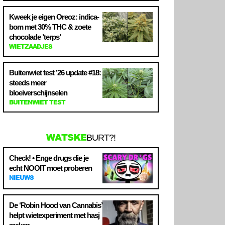
Kweek je eigen Oreoz: indica-
bom met 30% THC & zoete
chocolade ’terps’
WIETZAADJES
Buitenwiet test ’26 update #18:
steeds meer
bloeiverschijnselen
BUITENWIET TEST
WATSKE
BURT?!
Check! • Enge drugs die je
echt NOOIT moet proberen
NIEUWS
De ‘Robin Hood van Cannabis’
helpt wietexperiment met hasj