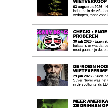
WIETVERKOOP
03 augustus 2026
- N
industrie in de VS doo
verkopen, maar voor l
CHECK! • ENGE
PROBEREN
30 juli 2026
- Eigenli
helaas is er wat dat b
moet gaan, zijn deze 
DE ‘ROBIN HOO
WIETEXPERIME
29 juli 2026
- Sinds he
Suver Nuver was het w
in de spotlights als 
MEER AMERIKA
ZE DRINKEN O