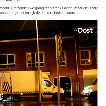
maakt. Dat zouden we graag rechtsreeks delen, maar die ‘share
erstaand fragment en kijk de donkere beelden daar: