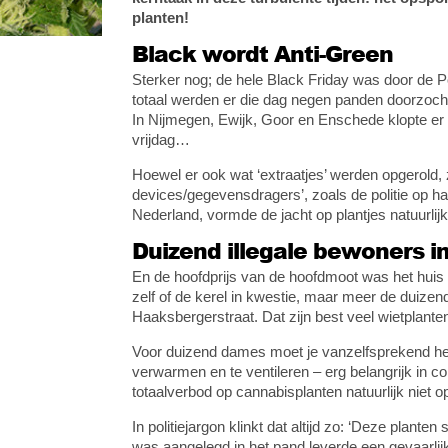
planten!
Black wordt Anti-Green
Sterker nog; de hele Black Friday was door de P
totaal werden er die dag negen panden doorzocht
In Nijmegen, Ewijk, Goor en Enschede klopte er
vrijdag…
Hoewel er ook wat ‘extraatjes’ werden opgerold, 
devices/gegevensdragers’, zoals de politie op h
Nederland, vormde de jacht op plantjes natuurlij
Duizend illegale bewoners i
En de hoofdprijs van de hoofdmoot was het huis v
zelf of de kerel in kwestie, maar meer de duize
Haaksbergerstraat. Dat zijn best veel wietplante
Voor duizend dames moet je vanzelfsprekend hee
verwarmen en te ventileren – erg belangrijk in c
totaalverbod op cannabisplanten natuurlijk niet op 
In politiejargon klinkt dat altijd zo: ‘Deze plante
was aangelegd in het pand leverde een gevaarlijke