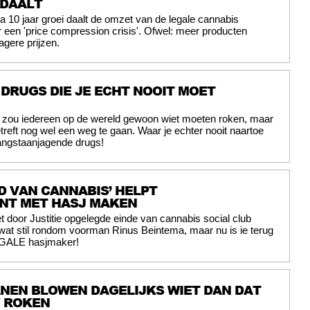
 DAALT
a 10 jaar groei daalt de omzet van de legale cannabis
r een 'price compression crisis'. Ofwel: meer producten
agere prijzen.
 DRUGS DIE JE ECHT NOOIT MOET
jk zou iedereen op de wereld gewoon wiet moeten roken, maar
etreft nog wel een weg te gaan. Waar je echter nooit naartoe
angstaanjagende drugs!
D VAN CANNABIS’ HELPT
NT MET HASJ MAKEN
t door Justitie opgelegde einde van cannabis social club
at stil rondom voorman Rinus Beintema, maar nu is ie terug
LEGALE hasjmaker!
NEN BLOWEN DAGELIJKS WIET DAN DAT
F ROKEN