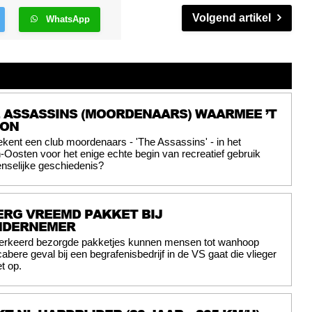
Volgend artikel
WhatsApp
E ASSASSINS (MOORDENAARS) WAARMEE ’T
GON
ekent een club moordenaars - 'The Assassins' - in het
osten voor het enige echte begin van recreatief gebruik
nselijke geschiedenis?
ERG VREEMD PAKKET BIJ
NDERNEMER
erkeerd bezorgde pakketjes kunnen mensen tot wanhoop
abere geval bij een begrafenisbedrijf in de VS gaat die vlieger
t op.