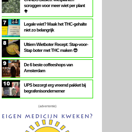
scroggen voor meer wiet per plant
🥦
7
Legale wiet? Maak het THC-gehalte
niet zo belangrijk
8
Ultiem Wietboter Recept: Stap-voor-
Stap boter met THC maken 😎
9
De 6 beste coffeeshops van
Amsterdam
10
UPS bezorgt erg vreemd pakket bij
begrafenisondernemer
(advertentie)