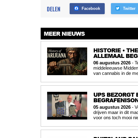
DELEN
Facebook
Twitter
MEER NIEUWS
HISTORIE • TH
ALLEMAAL BE
06 augustus 2026
- T
middeleeuwse Midden-O
van cannabis in de me
UPS BEZORGT 
BEGRAFENISO
05 augustus 2026
- V
drijven maar in dit mac
voor ons toch mooi nie