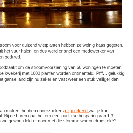
stroom voor duizend wietplanten hebben ze weinig kaas gegeten.
uit het vuur halen, en dus werd er snel een medewerker van
en geduwd.
noodzaakt om de stroomvoorziening van 60 woningen te moeten
de kwekerij met 1000 planten worden ontmanteld.’ Pfff… gelukkig
 ganse land zijn nu zeker en vast weer een stuk veiliger dan
l gaan maken, hebben onderzoekers
uitgerekend
wat je kan
al. Bij de buren gaat het om een jaarlijkse besparing van 1,3
aan we gewoon lekker door met die stomme war on drugs oké?]