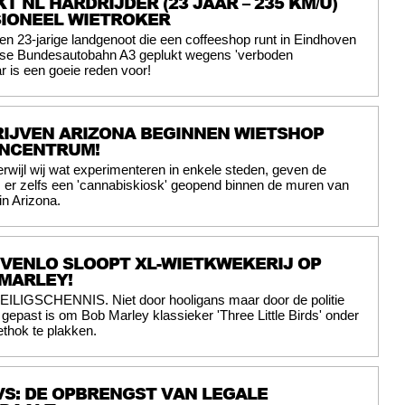
T NL HARDRIJDER (23 JAAR – 235 KM/U)
SIONEEL WIETROKER
en 23-jarige landgenoot die een coffeeshop runt in Eindhoven
itse Bundesautobahn A3 geplukt wegens 'verboden
r is een goeie reden voor!
IJVEN ARIZONA BEGINNEN WIETSHOP
ENCENTRUM!
erwijl wij wat experimenteren in enkele steden, geven de
 er zelfs een 'cannabiskiosk' geopend binnen de muren van
n Arizona.
E VENLO SLOOPT XL-WIETKWEKERIJ OP
MARLEY!
EILIGSCHENNIS. Niet door hooligans maar door de politie
t gepast is om Bob Marley klassieker 'Three Little Birds' onder
ethok te plakken.
S: DE OPBRENGST VAN LEGALE