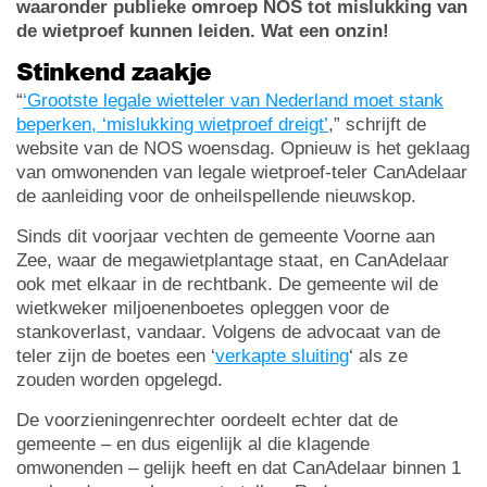
waaronder
publieke omroep NOS tot mislukking van
de wietproef kunnen leiden. Wat een onzin!
Stinkend zaakje
“
‘Grootste legale wietteler van Nederland moet stank
beperken, ‘mislukking wietproef dreigt’
,” schrijft de
website van de NOS woensdag. Opnieuw is het geklaag
van omwonenden van legale wietproef-teler CanAdelaar
de aanleiding voor de onheilspellende nieuwskop.
Sinds dit voorjaar vechten de gemeente Voorne aan
Zee, waar de megawietplantage staat, en CanAdelaar
ook met elkaar in de rechtbank. De gemeente wil de
wietkweker miljoenenboetes opleggen voor de
stankoverlast, vandaar. Volgens de advocaat van de
teler zijn de boetes een ‘
verkapte sluiting
‘ als ze
zouden worden opgelegd.
De voorzieningenrechter oordeelt echter dat de
gemeente – en dus eigenlijk al die klagende
omwonenden – gelijk heeft en dat CanAdelaar binnen 1