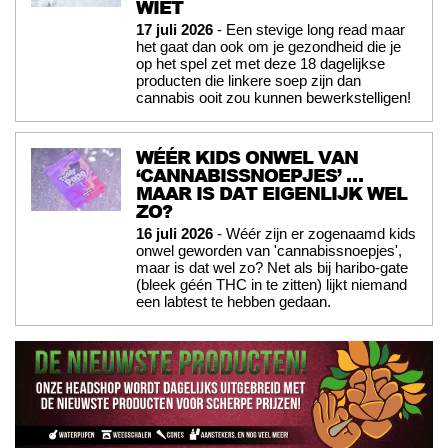
WIET
17 juli 2026
- Een stevige long read maar
het gaat dan ook om je gezondheid die je
op het spel zet met deze 18 dagelijkse
producten die linkere soep zijn dan
cannabis ooit zou kunnen bewerkstelligen!
WÉÉR KIDS ONWEL VAN
‘CANNABISSNOEPJES’ …
MAAR IS DAT EIGENLIJK WEL
ZO?
16 juli 2026
- Wéér zijn er zogenaamd kids
onwel geworden van 'cannabissnoepjes',
maar is dat wel zo? Net als bij haribo-gate
(bleek géén THC in te zitten) lijkt niemand
een labtest te hebben gedaan.