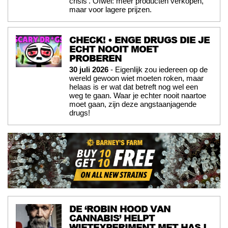
crisis'. Ofwel: meer producten verkopen,
maar voor lagere prijzen.
CHECK! • ENGE DRUGS DIE JE
ECHT NOOIT MOET
PROBEREN
30 juli 2026
- Eigenlijk zou iedereen op de
wereld gewoon wiet moeten roken, maar
helaas is er wat dat betreft nog wel een
weg te gaan. Waar je echter nooit naartoe
moet gaan, zijn deze angstaanjagende
drugs!
DE ‘ROBIN HOOD VAN
CANNABIS’ HELPT
WIETEXPERIMENT MET HASJ