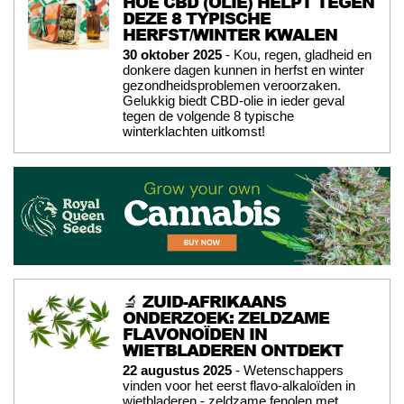
HOE CBD (OLIE) HELPT TEGEN
DEZE 8 TYPISCHE
HERFST/WINTER KWALEN
30 oktober 2025
- Kou, regen, gladheid en
donkere dagen kunnen in herfst en winter
gezondheidsproblemen veroorzaken.
Gelukkig biedt CBD-olie in ieder geval
tegen de volgende 8 typische
winterklachten uitkomst!
🔬 ZUID-AFRIKAANS
ONDERZOEK: ZELDZAME
FLAVONOÏDEN IN
WIETBLADEREN ONTDEKT
22 augustus 2025
- Wetenschappers
vinden voor het eerst flavo-alkaloïden in
wietbladeren - zeldzame fenolen met