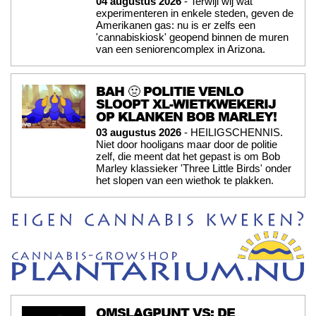
04 augustus 2026
- Terwijl wij wat
experimenteren in enkele steden, geven de
Amerikanen gas: nu is er zelfs een
'cannabiskiosk' geopend binnen de muren
van een seniorencomplex in Arizona.
BAH 🤢 POLITIE VENLO
SLOOPT XL-WIETKWEKERIJ
OP KLANKEN BOB MARLEY!
03 augustus 2026
- HEILIGSCHENNIS.
Niet door hooligans maar door de politie
zelf, die meent dat het gepast is om Bob
Marley klassieker 'Three Little Birds' onder
het slopen van een wiethok te plakken.
OMSLAGPUNT VS: DE