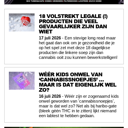
18 VOLSTREKT LEGALE (!)
PRODUCTEN DIE VEEL
GEVAARLIJKER ZIJN DAN
WIET
17 juli 2026
- Een stevige long read maar
het gaat dan ook om je gezondheid die je
op het spel zet met deze 18 dagelijkse
producten die linkere soep zijn dan
cannabis ooit zou kunnen bewerkstelligen!
WÉÉR KIDS ONWEL VAN
‘CANNABISSNOEPJES’ …
MAAR IS DAT EIGENLIJK WEL
ZO?
16 juli 2026
- Wéér zijn er zogenaamd kids
onwel geworden van 'cannabissnoepjes',
maar is dat wel zo? Net als bij haribo-gate
(bleek géén THC in te zitten) lijkt niemand
een labtest te hebben gedaan.