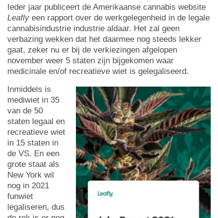
Ieder jaar publiceert de Amerikaanse cannabis website
Leafly
een rapport over de werkgelegenheid in de legale
cannabisindustrie industrie aldaar. Het zal geen
verbazing wekken dat het daarmee nog steeds lekker
gaat, zeker nu er bij de verkiezingen afgelopen
november weer 5 staten zijn bijgekomen waar
medicinale en/of recreatieve wiet is gelegaliseerd.
Inmiddels is
mediwiet in 35
van de 50
staten legaal en
recreatieve wiet
in 15 staten in
de VS. En een
grote staat als
New York wil
nog in 2021
funwiet
legaliseren, dus
de rek is er nog