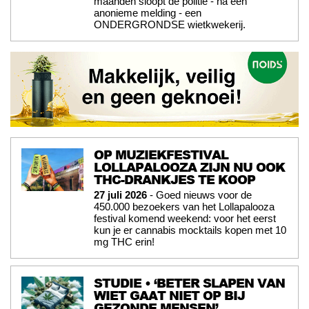
maanden sloopt de politie - na een
anonieme melding - een
ONDERGRONDSE wietkwekerij.
OP MUZIEKFESTIVAL
LOLLAPALOOZA ZIJN NU OOK
THC-DRANKJES TE KOOP
27 juli 2026
- Goed nieuws voor de
450.000 bezoekers van het Lollapalooza
festival komend weekend: voor het eerst
kun je er cannabis mocktails kopen met 10
mg THC erin!
STUDIE • ‘BETER SLAPEN VAN
WIET GAAT NIET OP BIJ
GEZONDE MENSEN’