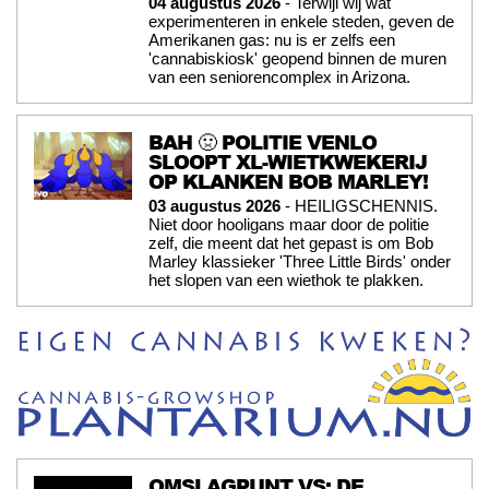
04 augustus 2026
- Terwijl wij wat
experimenteren in enkele steden, geven de
Amerikanen gas: nu is er zelfs een
'cannabiskiosk' geopend binnen de muren
van een seniorencomplex in Arizona.
BAH 🤢 POLITIE VENLO
SLOOPT XL-WIETKWEKERIJ
OP KLANKEN BOB MARLEY!
03 augustus 2026
- HEILIGSCHENNIS.
Niet door hooligans maar door de politie
zelf, die meent dat het gepast is om Bob
Marley klassieker 'Three Little Birds' onder
het slopen van een wiethok te plakken.
OMSLAGPUNT VS: DE