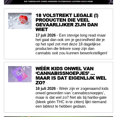
18 VOLSTREKT LEGALE (!)
PRODUCTEN DIE VEEL
GEVAARLIJKER ZIJN DAN
WIET
17 juli 2026
- Een stevige long read maar
het gaat dan ook om je gezondheid die je
op het spel zet met deze 18 dagelijkse
producten die linkere soep zijn dan
cannabis ooit zou kunnen bewerkstelligen!
WÉÉR KIDS ONWEL VAN
‘CANNABISSNOEPJES’ …
MAAR IS DAT EIGENLIJK WEL
ZO?
16 juli 2026
- Wéér zijn er zogenaamd kids
onwel geworden van 'cannabissnoepjes',
maar is dat wel zo? Net als bij haribo-gate
(bleek géén THC in te zitten) lijkt niemand
een labtest te hebben gedaan.