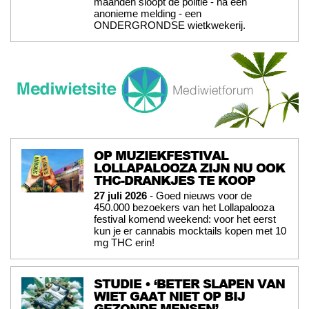
maanden sloopt de politie - na een
anonieme melding - een
ONDERGRONDSE wietkwekerij.
OP MUZIEKFESTIVAL
LOLLAPALOOZA ZIJN NU OOK
THC-DRANKJES TE KOOP
27 juli 2026
- Goed nieuws voor de
450.000 bezoekers van het Lollapalooza
festival komend weekend: voor het eerst
kun je er cannabis mocktails kopen met 10
mg THC erin!
STUDIE • ‘BETER SLAPEN VAN
WIET GAAT NIET OP BIJ
GEZONDE MENSEN’