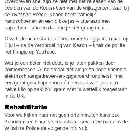
Overdreven snel zijn ze niet met het releasen van de
beelden van de
Keaon-hunt
van de wijkagenten, daar bij
de
Wiltshire Police
. Keaon heeft namelijk
handschoenen en een dikke jas – uiteraard met
capuchon – aan en dat doe je niet graag in juli.
Ofwel; de actie stamt uit december vorig jaar en pas op
1 juli – na de veroordeling van Keaon – knalt de politie
het filmpje op YouTube.
Wat je ook beter niet doet, is je laten pakken door
politiemensen. Al helemaal niet als je op hoge snelheid
elektrisch aangedreven-en-opgevoerd rondfietst, met
een groot geschapen mes én een zak wiet van een
halve kilo op zak! Nul gram wiet is wettelijk toegestaan
in de UK.
Rehabilitatie
Voor we kijken naar nét geen drie minuten kansloze
Keaon in een Engelse headshop, geven we namens de
Wiltshire Police de volgende info vrij: