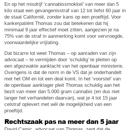
En op het misdrijf ‘cannabissmokkel’ van meer dan 5
kilo staat een gevangenisstraf van 12 tot liefst 60 jaar in
de staat Californië, zonder kans op een proeftijd. Voor
kankerpatiënt Thomas zou dat betekenen dat hij
minimaal 9 jaar effectief moet zitten, aangezien je na
75% van de straf in aanmerking komt voor vervroegde,
voorwaardelijke vrijlating.
Dat bizarre lot weet Thomas – op aanraden van zijn
advocaat – te vermijden door ‘schuldig’ te pleiten op
een afgezwakte aanklacht van het openbaar ministerie.
Overigens is dat de norm in de VS dat je onderhandelt
met het OM en tot een deal komt. In het ‘voorstel’ van
de openbaar aanklager pleit Thomas schuldig aan het
bezit van meer dan 5.000 gram cannabis (en dus niet
langer het verhandelen daarvan), wat je 4 tot 15 jaar
celstraf oplevert met wél de mogelijkheid van een
proeftijd.
Rechtszaak pas na meer dan 5 jaar
David Camic, advocaat van Thomas, zegt dat de