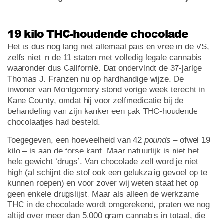
19 kilo THC-houdende chocolade
Het is dus nog lang niet allemaal pais en vree in de VS,
zelfs niet in de 11 staten met volledig legale cannabis
waaronder dus Californië. Dat ondervindt de 37-jarige
Thomas J. Franzen nu op hardhandige wijze. De
inwoner van Montgomery stond vorige week terecht in
Kane County, omdat hij voor zelfmedicatie bij de
behandeling van zijn kanker een pak THC-houdende
chocolaatjes had besteld.
Toegegeven, een hoeveelheid van 42
pounds
– ofwel 19
kilo – is aan de forse kant. Maar natuurlijk is niet het
hele gewicht ‘drugs’. Van chocolade zelf word je niet
high (al schijnt die stof ook een gelukzalig gevoel op te
kunnen roepen) en voor zover wij weten staat het op
geen enkele drugslijst. Maar als alleen de werkzame
THC in de chocolade wordt omgerekend, praten we nog
altijd over meer dan 5.000 gram cannabis in totaal, die