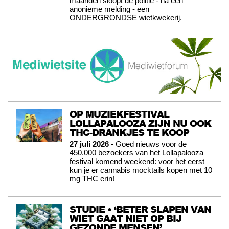
maanden sloopt de politie - na een
anonieme melding - een
ONDERGRONDSE wietkwekerij.
OP MUZIEKFESTIVAL
LOLLAPALOOZA ZIJN NU OOK
THC-DRANKJES TE KOOP
27 juli 2026
- Goed nieuws voor de
450.000 bezoekers van het Lollapalooza
festival komend weekend: voor het eerst
kun je er cannabis mocktails kopen met 10
mg THC erin!
STUDIE • ‘BETER SLAPEN VAN
WIET GAAT NIET OP BIJ
GEZONDE MENSEN’