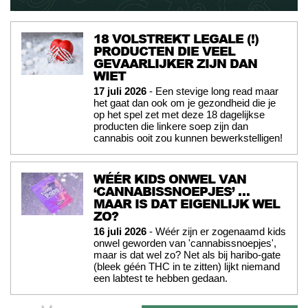
18 VOLSTREKT LEGALE (!)
PRODUCTEN DIE VEEL
GEVAARLIJKER ZIJN DAN
WIET
17 juli 2026
- Een stevige long read maar
het gaat dan ook om je gezondheid die je
op het spel zet met deze 18 dagelijkse
producten die linkere soep zijn dan
cannabis ooit zou kunnen bewerkstelligen!
WÉÉR KIDS ONWEL VAN
‘CANNABISSNOEPJES’ …
MAAR IS DAT EIGENLIJK WEL
ZO?
16 juli 2026
- Wéér zijn er zogenaamd kids
onwel geworden van 'cannabissnoepjes',
maar is dat wel zo? Net als bij haribo-gate
(bleek géén THC in te zitten) lijkt niemand
een labtest te hebben gedaan.