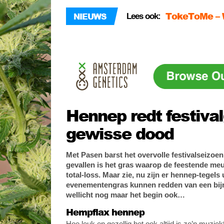
TokeToMe – W
NIEUWS
Lees ook:
Wietsmokkel 
Yoessef – 6 
Hennep redt festiva
gewisse dood
Met Pasen barst het overvolle festivalseizoen 
gevallen is het gras waarop de feestende me
total-loss. Maar zie, nu zijn er hennep-tegels
evenementengras kunnen redden van een bijn
wellicht nog maar het begin ook…
Hempflax hennep
Hoe leuk en gezellig het ook altijd is zo’n muziek