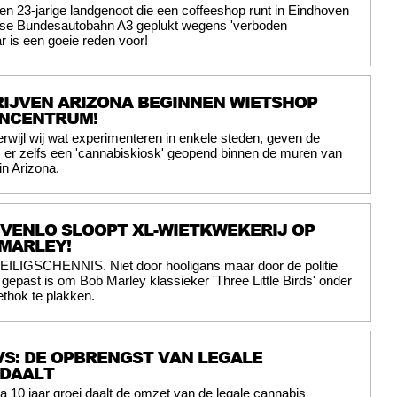
en 23-jarige landgenoot die een coffeeshop runt in Eindhoven
itse Bundesautobahn A3 geplukt wegens 'verboden
r is een goeie reden voor!
IJVEN ARIZONA BEGINNEN WIETSHOP
ENCENTRUM!
erwijl wij wat experimenteren in enkele steden, geven de
 er zelfs een 'cannabiskiosk' geopend binnen de muren van
n Arizona.
E VENLO SLOOPT XL-WIETKWEKERIJ OP
MARLEY!
EILIGSCHENNIS. Niet door hooligans maar door de politie
t gepast is om Bob Marley klassieker 'Three Little Birds' onder
ethok te plakken.
S: DE OPBRENGST VAN LEGALE
 DAALT
a 10 jaar groei daalt de omzet van de legale cannabis