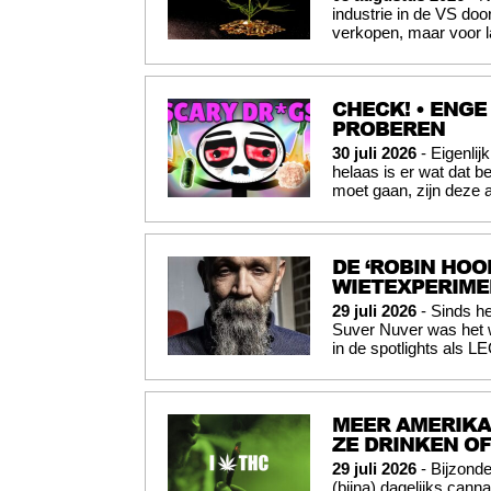
industrie in de VS doo
verkopen, maar voor l
CHECK! • ENGE
PROBEREN
30 juli 2026
- Eigenli
helaas is er wat dat b
moet gaan, zijn deze 
DE ‘ROBIN HOO
WIETEXPERIME
29 juli 2026
- Sinds he
Suver Nuver was het w
in de spotlights als 
MEER AMERIKA
ZE DRINKEN O
29 juli 2026
- Bijzond
(bijna) dagelijks cann