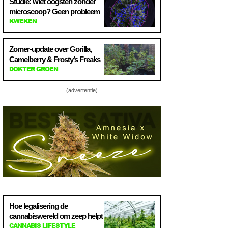
Studie: wiet oogsten zonder
microscoop? Geen probleem
KWEKEN
Zomer-update over Gorilla,
Camelberry & Frosty’s Freaks
DOKTER GROEN
(advertentie)
Hoe legalisering de
cannabiswereld om zeep helpt
CANNABIS LIFESTYLE