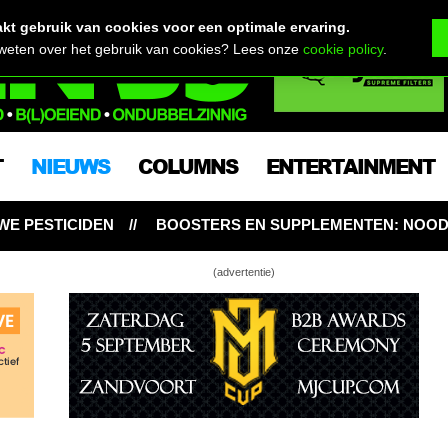
t gebruik van cookies voor een optimale ervaring.
 weten over het gebruik van cookies? Lees onze
cookie policy
.
T
NIEUWS
COLUMNS
ENTERTAINMENT
BOOSTERS EN SUPPLEMENTEN: NOODZAKELIJK VOOR WIE
(advertentie)
in dropzak op Curaçao lukt niet
maanden cel voor 6 gram cannabis