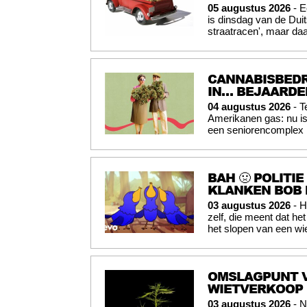
05 augustus 2026
- E
is dinsdag van de Du
straatracen', maar daa
CANNABISBEDR
IN… BEJAARD
04 augustus 2026
- T
Amerikanen gas: nu is
een seniorencomplex i
BAH 🤢 POLITI
KLANKEN BOB 
03 augustus 2026
- H
zelf, die meent dat he
het slopen van een wi
OMSLAGPUNT V
WIETVERKOOP
03 augustus 2026
- N