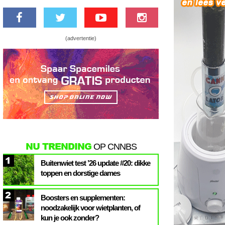
(advertentie)
NU TRENDING
OP CNNBS
1
Buitenwiet test ’26 update #20: dikke
toppen en dorstige dames
2
Boosters en supplementen:
noodzakelijk voor wietplanten, of
kun je ook zonder?