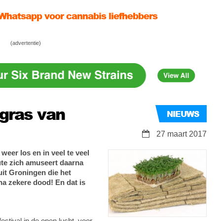
hatsapp voor cannabis liefhebbers
in dropzak op Curaçao lukt niet
(advertentie)
maanden cel voor 6 gram cannabis
lgras van
NIEUWS
27 maart 2017
weer los en in veel te veel
ute zich amuseert daarna
 uit Groningen die het
a zekere dood! En dat is
festival in de open lucht, voor