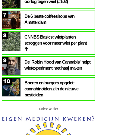
oorlog tegen wiet (#102)
7
De 6 beste coffeeshops van
Amsterdam
8
CNNBS Basics: wietplanten
scroggen voor meer wiet per plant
🥦
9
De 'Robin Hood van Cannabis' helpt
wietexperiment met hasj maken
10
Boeren en burgers opgelet:
cannabinoïden zijn de nieuwe
pesticiden
(advertentie)