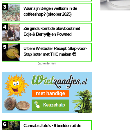
3
Waar zijn Belgen welkom in de
coffeeshop? (oktober 2025)
4
Zie ginds komt de blowboot met
Edje & Berry🌪️ en Powned
5
Ultiem Wietboter Recept: Stap-voor-
Stap boter met THC maken 😎
(advertentie)
6
Cannabis foto’s • 6 beelden uit de