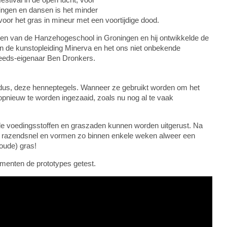
ingen en dansen is het minder
l voor het gras in mineur met een voortijdige dood.
en van de Hanzehogeschool in Groningen en hij ontwikkelde de
 de kunstopleiding Minerva en het ons niet onbekende
eeds-eigenaar Ben Dronkers.
dus, deze henneptegels. Wanneer ze gebruikt worden om het
 opnieuw te worden ingezaaid, zoals nu nog al te vaak
le voedingsstoffen en graszaden kunnen worden uitgerust. Na
ls razendsnel en vormen zo binnen enkele weken alweer een
oude) gras!
enten de prototypes getest.