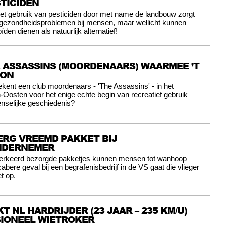
TICIDEN
et gebruik van pesticiden door met name de landbouw zorgt
 gezondheidsproblemen bij mensen, maar wellicht kunnen
den dienen als natuurlijk alternatief!
E ASSASSINS (MOORDENAARS) WAARMEE ’T
GON
ekent een club moordenaars - 'The Assassins' - in het
osten voor het enige echte begin van recreatief gebruik
nselijke geschiedenis?
ERG VREEMD PAKKET BIJ
NDERNEMER
erkeerd bezorgde pakketjes kunnen mensen tot wanhoop
abere geval bij een begrafenisbedrijf in de VS gaat die vlieger
t op.
T NL HARDRIJDER (23 JAAR – 235 KM/U)
SIONEEL WIETROKER