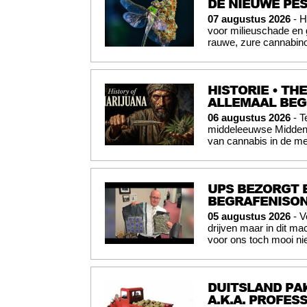
DE NIEUWE PES
07 augustus 2026
- H
voor milieuschade en
rauwe, zure cannabinoï
HISTORIE • TH
ALLEMAAL BE
06 augustus 2026
- T
middeleeuwse Midden-O
van cannabis in de me
UPS BEZORGT 
BEGRAFENISO
05 augustus 2026
- V
drijven maar in dit mac
voor ons toch mooi nie
DUITSLAND PAK
A.K.A. PROFES