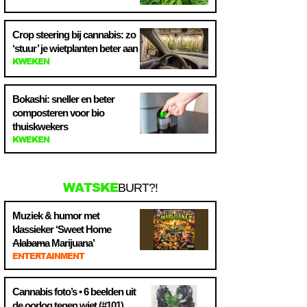
Crop steering bij cannabis: zo
‘stuur’ je wietplanten beter aan
KWEKEN
Bokashi: sneller en beter
composteren voor bio
thuiskwekers
KWEKEN
WATSKE
BURT?!
Muziek & humor met
klassieker ‘Sweet Home
Alabama
Marijuana’
ENTERTAINMENT
Cannabis foto’s • 6 beelden uit
de oorlog tegen wiet (#101)