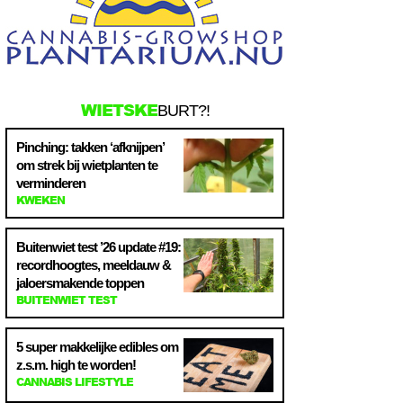
WIETSKE
BURT?!
Pinching: takken ‘afknijpen’
om strek bij wietplanten te
verminderen
KWEKEN
Buitenwiet test ’26 update #19:
recordhoogtes, meeldauw &
jaloersmakende toppen
BUITENWIET TEST
5 super makkelijke edibles om
z.s.m. high te worden!
CANNABIS LIFESTYLE