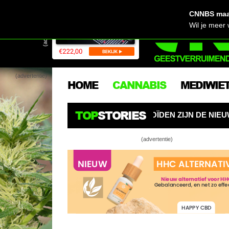
CNNBS maak
(advertentie)
Wil je meer
(advertentie)
HOME
CANNABIS
MEDIWIE
TOP
STORIES
GELET: CANNABINOÏDEN ZIJN DE NIEUWE PESTICIDEN
(advertentie)
Wietsmokkel 
Yoessef – 6 