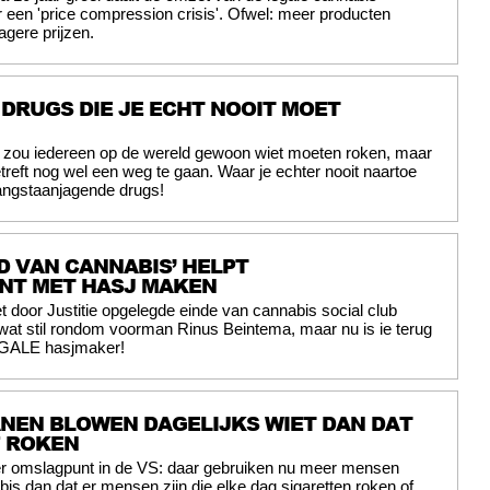
r een 'price compression crisis'. Ofwel: meer producten
agere prijzen.
 DRUGS DIE JE ECHT NOOIT MOET
jk zou iedereen op de wereld gewoon wiet moeten roken, maar
etreft nog wel een weg te gaan. Waar je echter nooit naartoe
angstaanjagende drugs!
D VAN CANNABIS’ HELPT
NT MET HASJ MAKEN
t door Justitie opgelegde einde van cannabis social club
at stil rondom voorman Rinus Beintema, maar nu is ie terug
LEGALE hasjmaker!
NEN BLOWEN DAGELIJKS WIET DAN DAT
F ROKEN
er omslagpunt in de VS: daar gebruiken nu meer mensen
abis dan dat er mensen zijn die elke dag sigaretten roken of