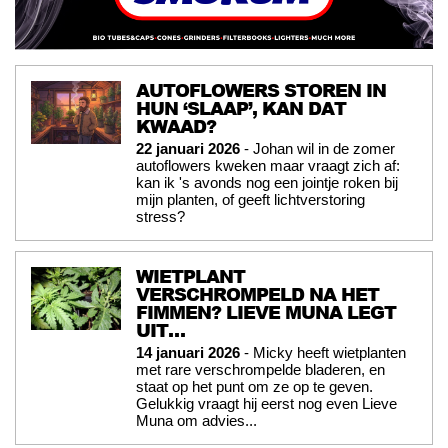
AUTOFLOWERS STOREN IN
HUN ‘SLAAP’, KAN DAT
KWAAD?
22 januari 2026
- Johan wil in de zomer
autoflowers kweken maar vraagt zich af:
kan ik 's avonds nog een jointje roken bij
mijn planten, of geeft lichtverstoring
stress?
WIETPLANT
VERSCHROMPELD NA HET
FIMMEN? LIEVE MUNA LEGT
UIT…
14 januari 2026
- Micky heeft wietplanten
met rare verschrompelde bladeren, en
staat op het punt om ze op te geven.
Gelukkig vraagt hij eerst nog even Lieve
Muna om advies...