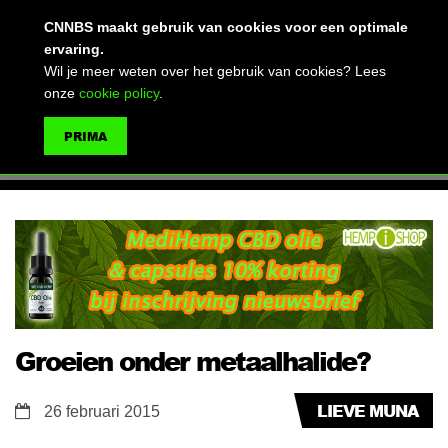
(advertentie)
CNNBS maakt gebruik van cookies voor een optimale
ervaring.
Wil je meer weten over het gebruik van cookies? Lees
onze
cookie policy
.
MENU
PRIMA
ZOEKEN
Groeien onder metaalhalide?
LIEVE MUNA
26 februari 2015