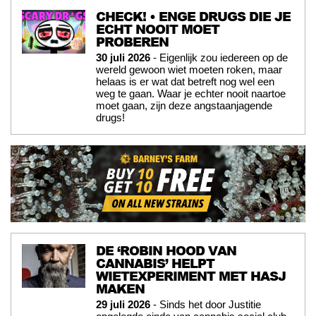
CHECK! • ENGE DRUGS DIE JE
ECHT NOOIT MOET
PROBEREN
30 juli 2026
- Eigenlijk zou iedereen op de
wereld gewoon wiet moeten roken, maar
helaas is er wat dat betreft nog wel een
weg te gaan. Waar je echter nooit naartoe
moet gaan, zijn deze angstaanjagende
drugs!
DE ‘ROBIN HOOD VAN
CANNABIS’ HELPT
WIETEXPERIMENT MET HASJ
MAKEN
29 juli 2026
- Sinds het door Justitie