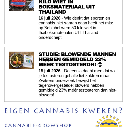
KILO WIET IN
BOKSMATERIAAL UIT
THAILAND
16 juli 2026
- Wie denkt dat sporten en
cannabis niet samen gaan heeft het mis:
op Schiphol werd 50 kilo wiet in
thaiboksmaterialen UIT Thailand
onderschept.
STUDIE: BLOWENDE MANNEN
HEBBEN GEMIDDELD 23%
MÉÉR TESTOSTERON! 😎
15 juli 2026
- Decennia dacht men dat wiet
je testosteron gehalte liet zakken maar
Zwitsers onderzoek bewijst het
tegenovergestelde: blowers hebben
gemiddeld 23% méér testosteron dan niet-
blowers!