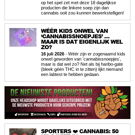
op het spel zet met deze 18 dagelijkse
producten die linkere soep zijn dan
cannabis ooit zou kunnen bewerkstelligen!
WÉÉR KIDS ONWEL VAN
‘CANNABISSNOEPJES’ …
MAAR IS DAT EIGENLIJK WEL
ZO?
16 juli 2026
- Wéér zijn er zogenaamd kids
onwel geworden van 'cannabissnoepjes',
maar is dat wel zo? Net als bij haribo-gate
(bleek géén THC in te zitten) lijkt niemand
een labtest te hebben gedaan.
SPORTERS ❤️ CANNABIS: 50