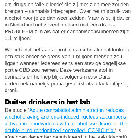
om drugs en ‘alle ellende’ die zij met zich mee zouden
brengen – cannabis inbegrepen. Over het misbruik van
alcohol hoor je ze dan weer zelden. Maar wist jij dat er
in Nederland net zoveel mensen met een drank-
PROBLEEM zijn als dat er cannabisconsumenten zijn:
1,1 miljoen!
Wellicht dat het aantal problematische alcoholdrinkers
een stuk onder de grens van 1 miljoen mensen zou
liggen wanneer iedereen eens een stevige dagelijkse
portie CBD zou nemen. Deze werkzame stof in
cannabis en hennep blijkt volgens nieuw Duits
onderzoek namelijk prima geschikt als afkickhulpje bij
drank.
Duitse drinkers in het lab
De studie ‘
Acute cannabidiol administration reduces
alcohol craving and cue-induced nucleus accumbens
activation in individuals with alcohol use disorder: the
double-blind randomized controlled ICONIC trial
‘ is
afgelopen december gepubliceerd in het vaktijdschrift