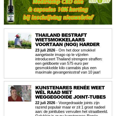
THAILAND BESTRAFT
WIETSMOKKELAARS
VOORTAAN (NOG) HARDER
23 juli 2026
- Om het door smokkel
aangetaste imago op te vijzelen
introduceert Thailand strengere straffen:
een geldboete van 575 euro per
gesmokkelde kilo cannabis plus een
maximale gevangenisstraf van 10 jaar!
KUNSTENARES RENÉE WEET
WÉL RAAD MET
WEGGEGOOIDE JOINT-TUBES
22 juli 2026
- Voorgedraaide joints zijn
razend populair maar er zit 1 groot nadeel
aan: de jointtubes vervuilen het straatbeeld.
Gelukkig is er nu kunstenares Renée