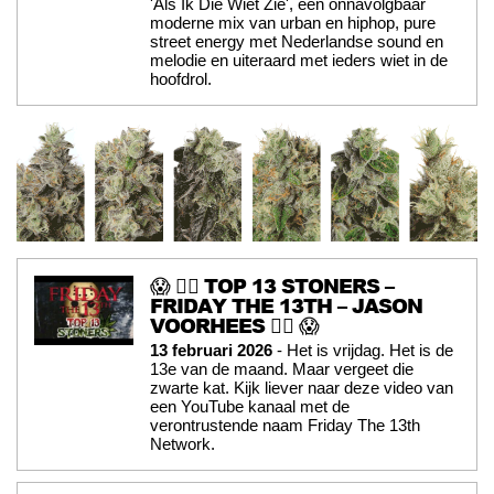
'Als Ik Die Wiet Zie', een onnavolgbaar
moderne mix van urban en hiphop, pure
street energy met Nederlandse sound en
melodie en uiteraard met ieders wiet in de
hoofdrol.
😱 🧟‍♂️ TOP 13 STONERS –
FRIDAY THE 13TH – JASON
VOORHEES 🧟‍♂️ 😱
13 februari 2026
- Het is vrijdag. Het is de
13e van de maand. Maar vergeet die
zwarte kat. Kijk liever naar deze video van
een YouTube kanaal met de
verontrustende naam Friday The 13th
Network.