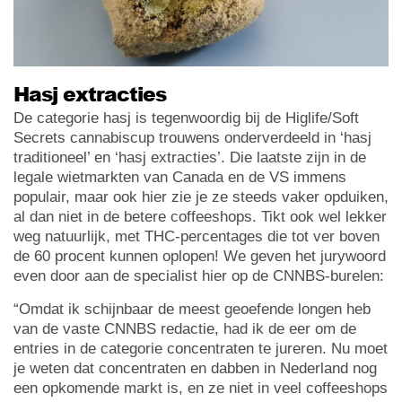
Hasj extracties
De categorie hasj is tegenwoordig bij de Higlife/Soft
Secrets cannabiscup trouwens onderverdeeld in ‘hasj
traditioneel’ en ‘hasj extracties’. Die laatste zijn in de
legale wietmarkten van Canada en de VS immens
populair, maar ook hier zie je ze steeds vaker opduiken,
al dan niet in de betere coffeeshops. Tikt ook wel lekker
weg natuurlijk, met THC-percentages die tot ver boven
de 60 procent kunnen oplopen! We geven het jurywoord
even door aan de specialist hier op de CNNBS-burelen:
“Omdat ik schijnbaar de meest geoefende longen heb
van de vaste CNNBS redactie, had ik de eer om de
entries in de categorie concentraten te jureren. Nu moet
je weten dat concentraten en dabben in Nederland nog
een opkomende markt is, en ze niet in veel coffeeshops