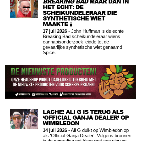
BREAKING BAD
MAAR DAN IN
HET ECHT: DE
SCHEIKUNDELERAAR DIE
SYNTHETISCHE WIET
MAAKTE 🧪
17 juli 2026
- John Huffman is de echte
Breaking Bad scheikundeleraar wiens
cannabisonderzoek leidde tot de
gevaarlijke synthetische wiet genaamd
Spice.
LACHE! ALI G IS TERUG ALS
‘OFFICIAL GANJA DEALER’ OP
WIMBLEDON
14 juli 2026
- Ali G duikt op Wimbledon op
als 'Official Ganja Dealer'. Volgens bronnen
is de comedian net klaar met een nieuwe