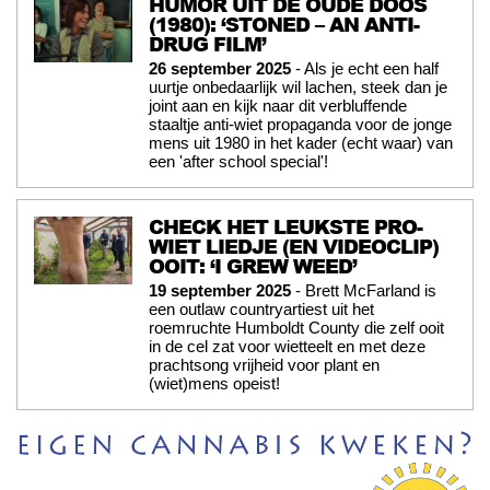
HUMOR UIT DE OUDE DOOS
(1980): ‘STONED – AN ANTI-
DRUG FILM’
26 september 2025
- Als je echt een half
uurtje onbedaarlijk wil lachen, steek dan je
joint aan en kijk naar dit verbluffende
staaltje anti-wiet propaganda voor de jonge
mens uit 1980 in het kader (echt waar) van
een 'after school special'!
CHECK HET LEUKSTE PRO-
WIET LIEDJE (EN VIDEOCLIP)
OOIT: ‘I GREW WEED’
19 september 2025
- Brett McFarland is
een outlaw countryartiest uit het
roemruchte Humboldt County die zelf ooit
in de cel zat voor wietteelt en met deze
prachtsong vrijheid voor plant en
(wiet)mens opeist!