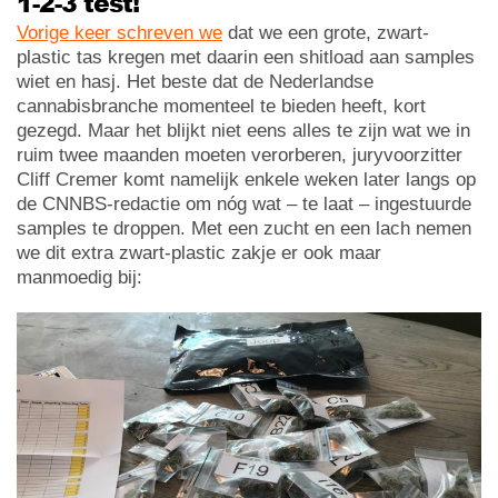
1-2-3 test!
Vorige keer schreven we
dat we een grote, zwart-
plastic tas kregen met daarin een shitload aan samples
wiet en hasj. Het beste dat de Nederlandse
cannabisbranche momenteel te bieden heeft, kort
gezegd. Maar het blijkt niet eens alles te zijn wat we in
ruim twee maanden moeten verorberen, juryvoorzitter
Cliff Cremer komt namelijk enkele weken later langs op
de CNNBS-redactie om nóg wat – te laat – ingestuurde
samples te droppen. Met een zucht en een lach nemen
we dit extra zwart-plastic zakje er ook maar
manmoedig bij: